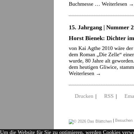
Buchmesse …
Weiterlesen
→
15. Jahrgang | Nummer 22
Horst Bienek: Dichter i
von Kai Agthe 2010 wäre der S
dem Roman „Die Zelle“ einer 
wurde, 80 Jahre alt geworden
dem heutigen Gliwice, stamm
Weiterlesen
→
Drucken
|
RSS
|
Ema
|
Besuchen 
Um die Website für Sie zu optimieren, werden Cookies verw