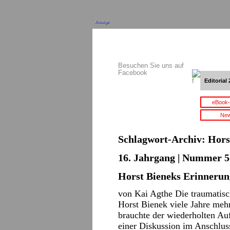
Anzeige
Besuchen Sie uns auf
Facebook
Editorial 
eBook-
New
Schlagwort-Archiv:
Hors
16. Jahrgang | Nummer 5 
Horst Bieneks Erinneru
von Kai Agthe Die traumatisch
Horst Bienek viele Jahre mehr
brauchte der wiederholten A
einer Diskussion im Anschlus