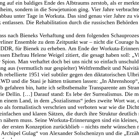
ng auf ein baldiges Ende des Albtraums zerstob, als er merkte
eim, sondern in die Sowjetunion ging. Vier Jahre verbrachte
abbau unter Tage in Workuta. Das sind genau vier Jahre zu v
 entlassen. Die Rehabilitation durch die russischen Behörden 
.
ass nach Bieneks Verhaftung und dem folgenden Schauprozess
rliner Ensemble zu dem Zeitpunkt war – nicht die Courage ha
en DDR, für Bienek zu erheben. Am Ende der Workuta-Erinne
ssen Ehefrau Helene Weigel zitiert, die gesagt haben soll: „V
 Spion. Man verhaftet doch bei uns nicht so einfach unschuld
ng aus (vermutlich nur gespielter) Weltfremdheit und Naivität
h rebellierte 1951 viel subtiler gegen den diktatorischen Ulbric
WD und die Stasi je hätten träumen lassen: „In Ahrenshoop“, 
 gefahren bin, hatte ich selbstbemalte Transparente am Stra
 Dellin. […] Darauf stand: Es lebe der Surrealismus. Die m
in einem Land, in dem „Sozialismus“ jedes zweite Wort war, 
o als formalistisch verschrien und verboten war wie die Dich
einfachen und klaren Sätzen, die durch ihre Struktur deutlich
 nähern muss. Seine Workuta-Erinnerungen sind ein kleines
der ersten Konzeption zurückblieb – nichts mehr wünschen m
r Archipel Gulag“ von Alexander Solschenizyn und die „Erz