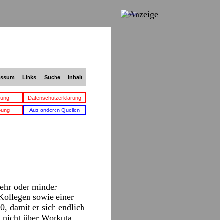
Anzeige
essum
Links
Suche
Inhalt
lung
Datenschutzerklärung
bung
Aus anderen Quellen
mehr oder minder
Kollegen sowie einer
, damit er sich endlich
e nicht über Workuta