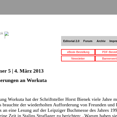
ook
Editorial 2.0
Forum
Archiv
Impr
eBook-Bestellung
PDF-Bestel
Newsletter
Bannerwer
er 5 | 4. März 2013
nerungen an Workuta
ung Workuta hat der Schriftsteller Horst Bienek viele Jahre 
Es brauchte der wiederholten Aufforderung von Freunden und 
 an eine Lesung auf der Leipziger Buchmesse des Jahres 1990
eine Zeit in Stalins Straflager zu berichten: „Warum haben si