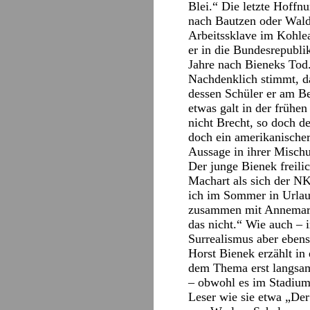
Blei.“ Die letzte Hoffnu
nach Bautzen oder Waldh
Arbeitssklave im Kohle
er in die Bundesrepublik
Jahre nach Bieneks Tod
Nachdenklich stimmt, d
dessen Schüler er am Be
etwas galt in der früh
nicht Brecht, so doch de
doch ein amerikanischer
Aussage in ihrer Mischu
Der junge Bienek freilic
Machart als sich der NK
ich im Sommer in Urlaub
zusammen mit Annemarie
das nicht.“ Wie auch – 
Surrealismus aber ebens
Horst Bienek erzählt in 
dem Thema erst langsam
– obwohl es im Stadium 
Leser wie sie etwa „De