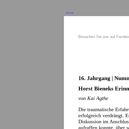
Anzeige
Besuchen Sie uns auf Faceb
16. Jahrgang | Numm
Horst Bieneks Erin
von Kai Agthe
Die traumatische Erfahr
erfolgreich verdrängt. 
Diskussion im Anschluss
aufraffen konnte, über s