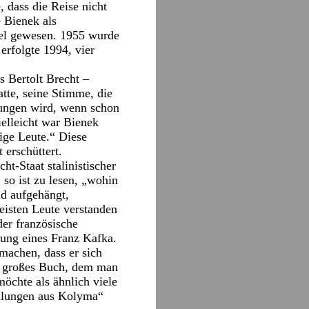
, dass die Reise nicht
 Bienek als
iel gewesen. 1955 wurde
erfolgte 1994, vier
 Bertolt Brecht –
tte, seine Stimme, die
rungen wird, wenn schon
ielleicht war Bienek
ige Leute.“ Diese
 erschüttert.
ht-Staat stalinistischer
so ist zu lesen, „wohin
nd aufgehängt,
eisten Leute verstanden
der französische
tung eines Franz Kafka.
 machen, dass er sich
, großes Buch, dem man
öchte als ähnlich viele
ählungen aus Kolyma“