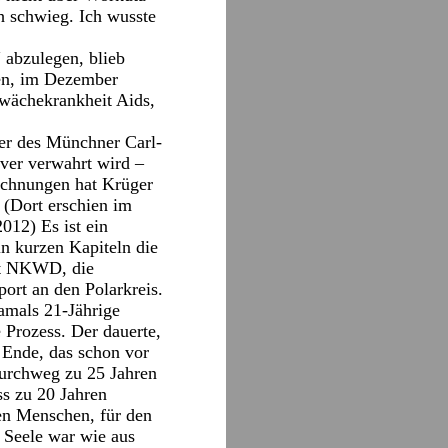
h schwieg. Ich wusste
 abzulegen, blieb
gen, im Dezember
wächekrankheit Aids,
er des Münchner Carl-
over verwahrt wird –
ichnungen hat Krüger
 (Dort erschien im
012) Es ist ein
in kurzen Kapiteln die
nst NKWD, die
ort an den Polarkreis.
amals 21-Jährige
 Prozess. Der dauerte,
 Ende, das schon vor
durchweg zu 25 Jahren
ss zu 20 Jahren
gen Menschen, für den
 Seele war wie aus