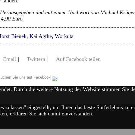
 fanden.
 Herausgegeben und mit einem Nachwort von Michael Krüger.
14,90 Euro
orst Bienek
,
Kai Agthe
,
Workuta
Email
|
Twittern
|
Auf Facebook teilen
uchen Sie uns auf Facebook
endet. Durch die weitere Nutzung der Website stimmen Sie 
es zulassen" eingestellt, um Ihnen das beste Surferlebnis zu
en, erklären Sie sich damit einverstanden.