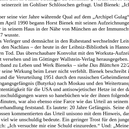
 seinerzeit im Gohliser Schlösschen gefragt. Und Bienek: „Ic
er seine vier Jahre währende Qual auf dem „Archipel Gulag“
 Im April 1990 begann Horst Bienek mit seinen Aufzeichnun
 er in seinem Haus in der Nähe von München an der Immunsch
87 wusste.
s Verleger und demnächst in den Ruhestand wechselnder Leit
e den Nachlass – der heute in der Leibniz-Bibliothek in Hann
sen Tod. Das überschaubare Konvolut mit den Workuta-Aufze
 versehen und im Göttinger Wallstein-Verlag herausgegeben.
tzband zu Leben und Werk Bieneks – siehe
Das Blättchen
22/2
 seine Wirkung beim Leser nicht verfehlt. Bienek beschreibt 
 und die Verurteilung 1951 durch den russischen Geheimdie
hgangsgefängnis (Butyrka) nach Moskau und den Weitertransp
entätigkeit für die USA und antisowjetischer Hetze ist der d
Anschuldigungen waren so hanebüchen wie der ihnen folgende
Minuten, war also ebenso eine Farce wie das Urteil an seinem
erhandlung feststand. Es lautete: 20 Jahre Gefängnis. Seine 
ossen kommentierten das Urteil unisono mit dem Hinweis, da
so viel wie unschuldig bedeute. Ein geringer Trost für den jun
h: „Ich versuchte mir eine Schuld einzureden.“ Und: „Meine