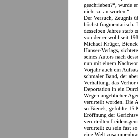
geschrieben?“, wurde er
nicht zu antworten.“
Der Versuch, Zeugnis üb
höchst fragmentarisch.
desselben Jahres starb
von der er wohl seit 19
Michael Krüger, Bienek
Hanser-Verlags, sichtet
seines Autors nach des
nun mit einem Nachwort
Vorjahr auch ein Aufsa
schmaler Band, der aber
Verhaftung, das Verhör
Deportation in ein Durc
Wegen angeblicher Agent
verurteilt worden. Die 
so Bienek, gefühlte 15 
Eröffnung der Gerichtsv
verurteilten Leidensgen
verurteilt zu sein fast 
eine Welt zusammenbrac