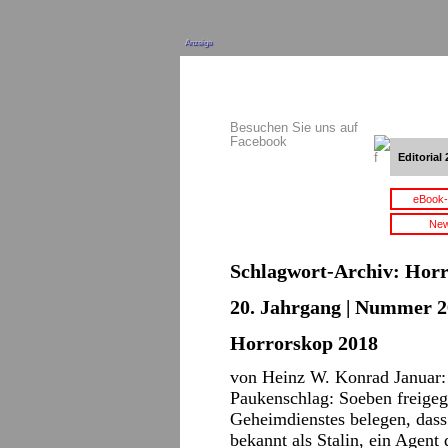
Anzeige
Besuchen Sie uns auf
Facebook
Editorial 
eBook-
New
Schlagwort-Archiv:
Horr
20. Jahrgang | Nummer 2
Horrorskop 2018
von Heinz W. Konrad Januar:
Paukenschlag: Soeben freige
Geheimdienstes belegen, dass
bekannt als Stalin, ein Agent 