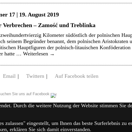
er 17 | 19. August 2019
r Verbrechen – Zamość und Treblinka
zweihundertvierzig Kilometer südöstlich der polnischen Haup
ach seinem Begründer benannt, dem polnischen Aristokraten 
itischen Hauptfiguren der polnisch-litauischen Konföderation 
Der hatte …
Weiterlesen
→
Email
|
Twittern
|
Auf Facebook teilen
uchen Sie uns auf Facebook
endet. Durch die weitere Nutzung der Website stimmen Sie 
es zulassen" eingestellt, um Ihnen das beste Surferlebnis zu
en, erklären Sie sich damit einverstanden.