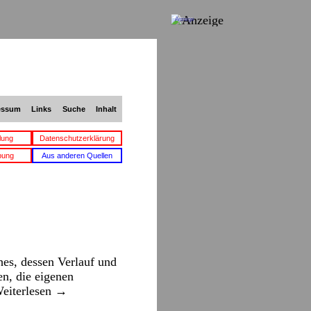
Anzeige
essum
Links
Suche
Inhalt
lung
Datenschutzerklärung
bung
Aus anderen Quellen
es, dessen Verlauf und
n, die eigenen
eiterlesen
→