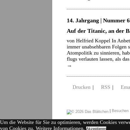
14. Jahrgang | Nummer 6 
Auf der Titanic, an der B
von Helfried Koppel In Anbet
immer unabsehbaren Folgen sei
Atompolitik zu sinnieren, hab
flugs verlauten lassen, als 
→
Drucken
|
RSS
|
Ema
|
Besuchen 
Um die Website für Sie zu optimieren, werden Cookies verw
von Cookies zu.
Weitere Informationen.
Akzeptieren