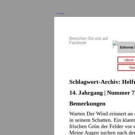
Anzeige
Besuchen Sie uns auf
Facebook
Editorial 
eBook-
New
Schlagwort-Archiv:
Helf
14. Jahrgang | Nummer 7 |
Bemerkungen
Warten Der Wind erinnert an 
in seinem Schatten. Ein klare
frischen Grün der Felder vor 
Meine Augen suchen nach d