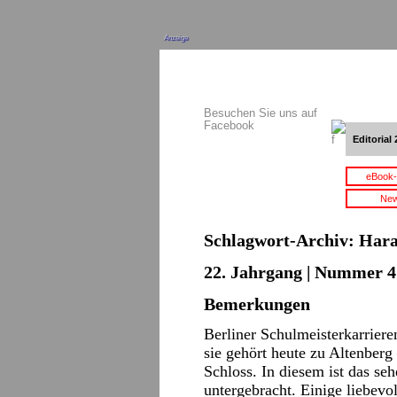
Anzeige
Besuchen Sie uns auf
Facebook
Editorial 
eBook-
New
Schlagwort-Archiv:
Hara
22. Jahrgang | Nummer 4 
Bemerkungen
Berliner Schulmeisterkarriere
sie gehört heute zu Altenberg
Schloss. In diesem ist das s
untergebracht. Einige liebevo