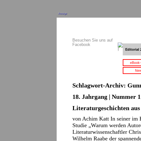
Anzeige
Besuchen Sie uns auf
Facebook
Editorial 
eBook-
New
Schlagwort-Archiv:
Gunn
18. Jahrgang | Nummer 1 
Literaturgeschichten au
von Achim Katt In seiner im B
Studie „Warum werden Autore
Literaturwissenschaftler Chr
Wilhelm Raabe der spannenden