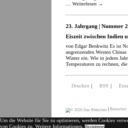
…
Weiterlesen
→
23. Jahrgang | Nummer 2
Eiszeit zwischen Indien 
von Edgar Benkwitz Es ist N
angrenzenden Westen Chinas z
Winter ein. Wie in jedem Jahr
Temperaturen zu rechnen, di
Drucken
|
RSS
|
Ema
|
Besuchen 
Um die Website für Sie zu optimieren, werden Cookies verw
von Cookies zu.
Weitere Informationen.
Akzeptieren