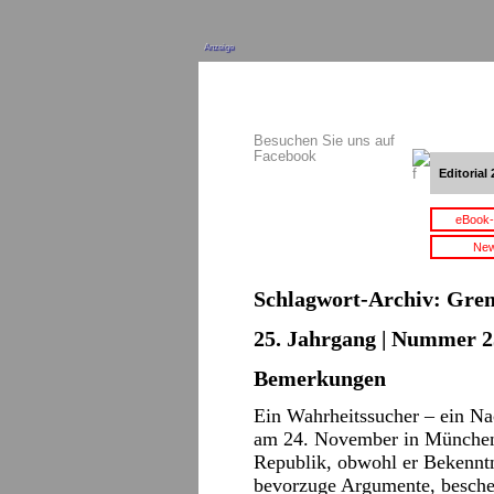
Anzeige
Besuchen Sie uns auf
Facebook
Editorial 
eBook-
New
Schlagwort-Archiv:
Gren
25. Jahrgang | Nummer 2
Bemerkungen
Ein Wahrheitssucher – ein Na
am 24. November in München –
Republik, obwohl er Bekenntn
bevorzuge Argumente, beschei