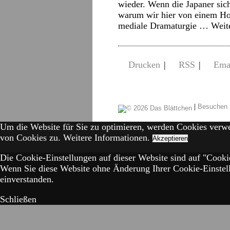
wieder. Wenn die Japaner sic
warum wir hier von einem Ho
mediale Dramaturgie …
Weit
Drucken
|
RSS
|
Ema
|
Besuchen 
Um die Website für Sie zu optimieren, werden Cookies verw
von Cookies zu.
Weitere Informationen.
Akzeptieren
Die Cookie-Einstellungen auf dieser Website sind auf "Cookie
Wenn Sie diese Website ohne Änderung Ihrer Cookie-Einstell
einverstanden.
Schließen