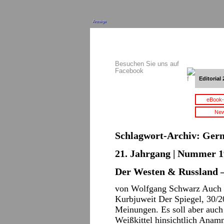
Anzeige
Besuchen Sie uns auf
Facebook
Editorial 
eBook-
New
Schlagwort-Archiv:
Gern
21. Jahrgang | Nummer 1
Der Westen & Russland 
von Wolfgang Schwarz Auch d
Kurbjuweit Der Spiegel, 30/2
Meinungen. Es soll aber auch
Weißkittel hinsichtlich Ana