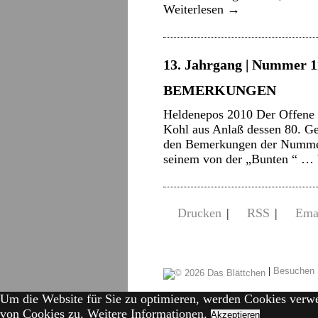
Weiterlesen
→
13. Jahrgang | Nummer 11
BEMERKUNGEN
Heldenepos 2010 Der Offene 
Kohl aus Anlaß dessen 80. Ge
den Bemerkungen der Nummer 9
seinem von der „Bunten “ …
Drucken
|
RSS
|
Ema
|
Besuchen 
Um die Website für Sie zu optimieren, werden Cookies verw
von Cookies zu.
Weitere Informationen.
Akzeptieren