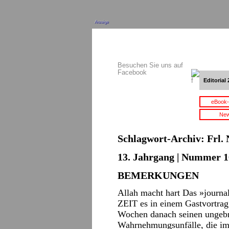
Anzeige
Besuchen Sie uns auf
Facebook
Editorial 
eBook-
New
Schlagwort-Archiv:
Frl.
13. Jahrgang | Nummer 16
BEMERKUNGEN
Allah macht hart Das »journal
ZEIT es in einem Gastvortrag
Wochen danach seinen ungebre
Wahrnehmungsunfälle, die i