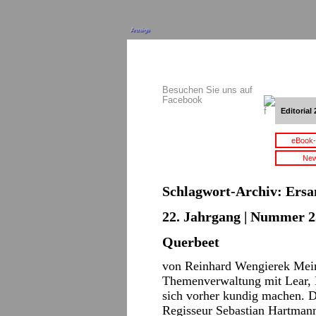
Anzeige
Besuchen Sie uns auf
Facebook
Editorial 
eBook-
New
Schlagwort-Archiv:
Ersa
22. Jahrgang | Nummer 2
Querbeet
von Reinhard Wengierek Mein
Themenverwaltung mit Lear, 
sich vorher kundig machen. D
Regisseur Sebastian Hartmann