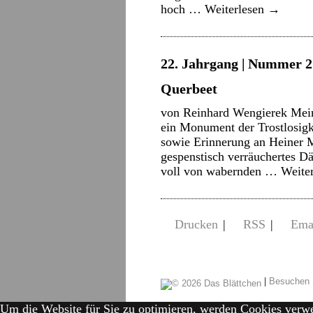
hoch …
Weiterlesen
→
22. Jahrgang | Nummer 2 
Querbeet
von Reinhard Wengierek Mein
ein Monument der Trostlosigke
sowie Erinnerung an Heiner 
gespenstisch verräuchertes D
voll von wabernden …
Weite
Drucken
|
RSS
|
Ema
|
Besuchen 
Um die Website für Sie zu optimieren, werden Cookies verw