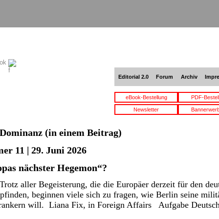
ook
Editorial 2.0
Forum
Archiv
Impr
eBook-Bestellung
PDF-Bestel
Newsletter
Bannerwer
Dominanz
(in einem Beitrag)
er 11 | 29. Juni 2026
opas nächster Hegemon“?
otz aller Begeisterung, die die Europäer derzeit für den deu
inden, beginnen viele sich zu fragen, wie Berlin seine militä
ankern will. Liana Fix, in Foreign Affairs Aufgabe Deutsc