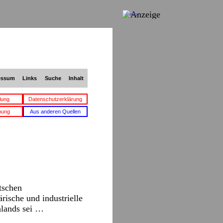
Anzeige
essum
Links
Suche
Inhalt
lung
Datenschutzerklärung
bung
Aus anderen Quellen
tschen
rische und industrielle
hlands sei …