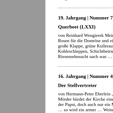
19. Jahrgang | Nummer 7 
Querbeet (LXXI)
von Reinhard Wengierek Mein
Rosen für die Domröse und e
große Klappe, grüne Kullerau
Kohleschleppen, Schichtbetri
Riesensehnsucht nach was 
16. Jahrgang | Nummer 4 
Der Stellvertreter
von Hermann-Peter Eberlein 
Mörder bürdet der Kirche ein
der Papst, doch auch nur ein 
… so wird ein armer …
Weit