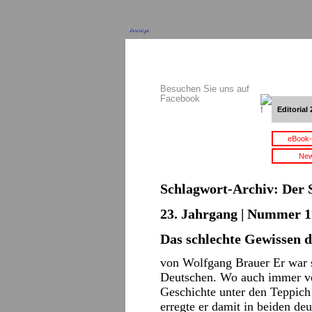
Anzeige
Besuchen Sie uns auf
Facebook
Editorial 
eBook-
New
Schlagwort-Archiv:
Der S
23. Jahrgang | Nummer 11
Das schlechte Gewissen 
von Wolfgang Brauer Er war s
Deutschen. Wo auch immer ve
Geschichte unter den Teppich 
erregte er damit in beiden d