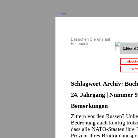
Anzeige
Besuchen Sie uns auf
Facebook
Editorial 
eBook-
New
Schlagwort-Archiv:
Büch
24. Jahrgang | Nummer 9 
Bemerkungen
Zittern vor den Russen? Unbe
Bedrohung auch künftig trotze
dass alle NATO-Staaten ihre
Prozent ihres Bruttoinlandspr