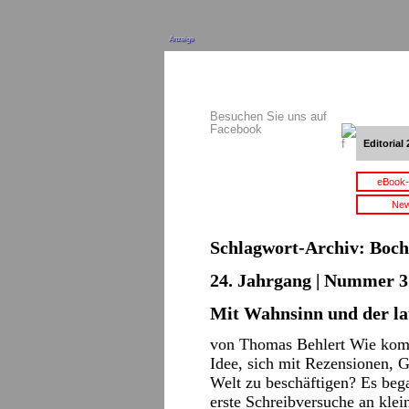
Anzeige
Besuchen Sie uns auf
Facebook
Editorial 
eBook-
New
Schlagwort-Archiv:
Boc
24. Jahrgang | Nummer 3 
Mit Wahnsinn und der l
von Thomas Behlert Wie komm
Idee, sich mit Rezensionen,
Welt zu beschäftigen? Es beg
erste Schreibversuche an kle