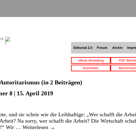
ook
Editorial 2.0
Forum
Archiv
Impr
eBook-Bestellung
PDF-Bestel
Newsletter
Bannerwer
Autoritarismus
(in 2 Beiträgen)
r 8 | 15. April 2019
te, und sie schrie wie die Leibhaftige: „Wer schafft die Arbei
Arbeit? Na sorry, wer schafft die Arbeit? Die Wirtschaft schaff
al!“ Wir …
Weiterlesen
→