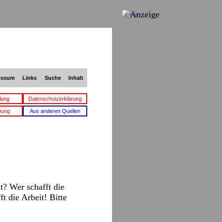
Anzeige
essum
Links
Suche
Inhalt
lung
Datenschutzerklärung
bung
Aus anderen Quellen
t? Wer schafft die
t die Arbeit! Bitte