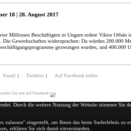
er 18 | 28. August 2017
ier Millionen Beschäftigten in Ungarn redete Viktor Orbán
l. Die Gewerkschaften widersprachen: Da würden 200.000 Me
e Beschäftigungsprogramme gezwungen wurden, und 400.000 U
Email
|
Twittern
|
Auf Facebook teilen
uchen Sie uns auf Facebook
endet. Durch die weitere Nutzung der Website stimmen Sie 
es zulassen" eingestellt, um Ihnen das beste Surferlebnis zu
en, erklären Sie sich damit einverstanden.