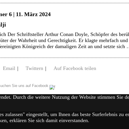
er 6 | 11. März 2024
lji
ich Der Schriftsteller Arthur Conan Doyle, Schöpfer des ber
ter der Wahrheit und Gerechtigkeit. Er klagte mehrfach und 
ereinigten Königreich der damaligen Zeit an und setzte sich
Email
|
Twittern
|
Auf Facebook teilen
uchen Sie uns auf Facebook
endet. Durch die weitere Nutzung der Website stimmen Sie 
es zulassen" eingestellt, um Ihnen das beste Surferlebnis zu
en, erklären Sie sich damit einverstanden.