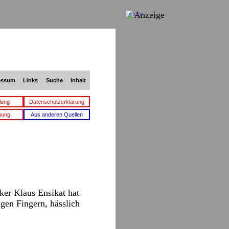
Anzeige
essum
Links
Suche
Inhalt
lung
Datenschutzerklärung
bung
Aus anderen Quellen
ker Klaus Ensikat hat
gen Fingern, hässlich