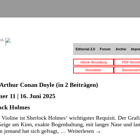
ook
Editorial 2.0
Forum
Archiv
Impr
eBook-Bestellung
PDF-Bestel
Newsletter
Bannerwer
Arthur Conan Doyle
(in 2 Beiträgen)
er 11 | 16. Juni 2025
lock Holmes
Violine ist Sherlock Holmes‘ wichtigstes Requisit. Der Grafi
e Geige am Kinn, exakte Bogenhaltung, mit langer Nase und lan
m jemand hat sich gefragt, …
Weiterlesen
→