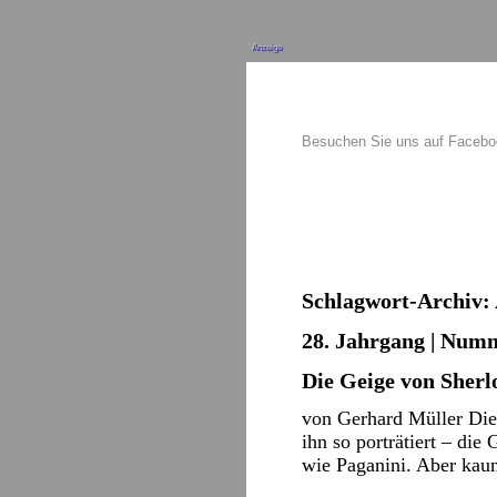
Anzeige
Besuchen Sie uns auf Faceb
Schlagwort-Archiv:
28. Jahrgang | Numm
Die Geige von Sher
von Gerhard Müller Die 
ihn so porträtiert – di
wie Paganini. Aber kau