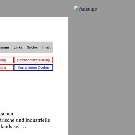
Anzeige
essum
Links
Suche
Inhalt
lung
Datenschutzerklärung
bung
Aus anderen Quellen
tschen
rische und industrielle
hlands sei …