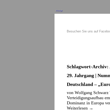
Anzeige
Besuchen Sie uns auf Faceb
Schlagwort-Archiv:
29. Jahrgang | Numm
Deutschland – „Eur
von Wolfgang Schwarz Tr
Verteidigungsaufbau empf
Dominanz in Europa ver
Weiterlesen
→