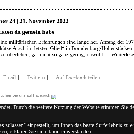
er 24 | 21. November 2022
daten da gemein habe
e militärischen Erfahrungen sind lange her. Anfang der 1970
chütze Arsch im letzten Glied“ in Brandenburg-Hohenstücken. A
 zu überleben, gar nicht so ganz gering; obwohl …
Weiterles
Email
|
Twittern
|
Auf Facebook teilen
uchen Sie uns auf Facebook
endet. Durch die weitere Nutzung der Website stimmen Sie 
es zulassen" eingestellt, um Ihnen das beste Surferlebnis zu
en, erklären Sie sich damit einverstanden.