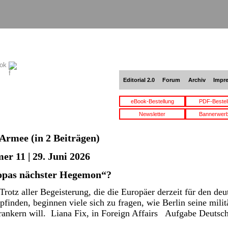
ook
Editorial 2.0
Forum
Archiv
Impr
eBook-Bestellung
PDF-Bestel
Newsletter
Bannerwer
Armee
(in 2 Beiträgen)
er 11 | 29. Juni 2026
opas nächster Hegemon“?
otz aller Begeisterung, die die Europäer derzeit für den deu
inden, beginnen viele sich zu fragen, wie Berlin seine militä
ankern will. Liana Fix, in Foreign Affairs Aufgabe Deutsc