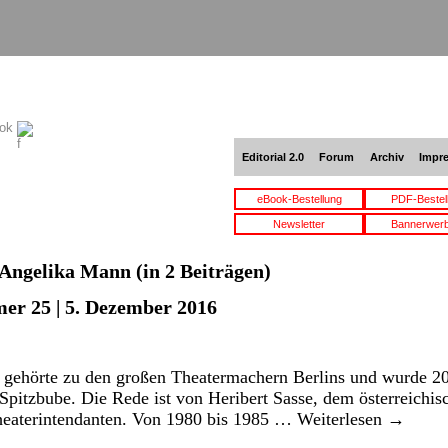
ook
Editorial 2.0
Forum
Archiv
Impr
eBook-Bestellung
PDF-Bestel
Newsletter
Bannerwer
Angelika Mann
(in 2 Beiträgen)
er 25 | 5. Dezember 2016
r gehörte zu den großen Theatermachern Berlins und wurde 20
e Spitzbube. Die Rede ist von Heribert Sasse, dem österreichi
Theaterintendanten. Von 1980 bis 1985 …
Weiterlesen
→