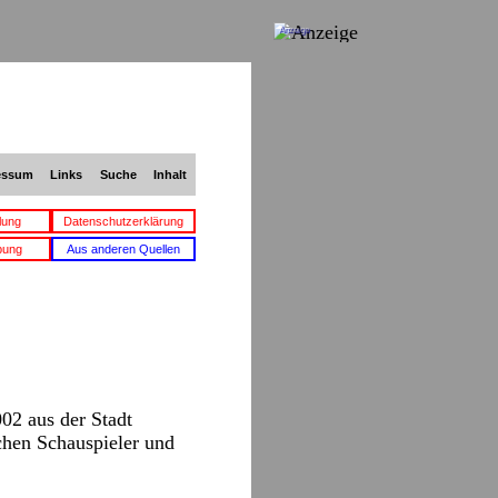
Anzeige
essum
Links
Suche
Inhalt
lung
Datenschutzerklärung
bung
Aus anderen Quellen
02 aus der Stadt
schen Schauspieler und