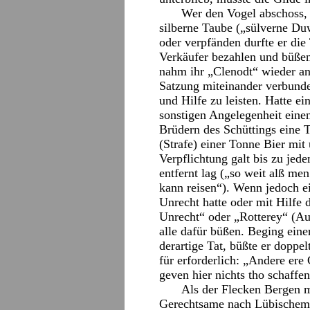
Wer den Vogel abschoss, 
silberne Taube („sülverne Du
oder verpfänden durfte er die
Verkäufer bezahlen und büßen
nahm ihr „Clenodt“ wieder an
Satzung miteinander verbunden
und Hilfe zu leisten. Hatte ei
sonstigen Angelegenheit eine
Brüdern des Schüttings eine 
(Strafe) einer Tonne Bier mit 
Verpflichtung galt bis zu jed
entfernt lag („so weit alß me
kann reisen“). Wenn jedoch ei
Unrecht hatte oder mit Hilfe
Unrecht“ oder „Rotterey“ (A
alle dafür büßen. Beging eine
derartige Tat, büßte er dopp
für erforderlich: „Andere ere
geven hier nichts tho schaffen
Als der Flecken Bergen m
Gerechtsame nach Lübischem R