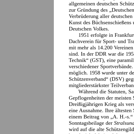
allgemeinen deutschen Schütz
zur Gründung des „Deutschen
Verbrüderung aller deutschen
Kunst des Büchsenschießens 
Deutschen Volkes.
1951 erfolgte in Frankfu
Dachverein für Sport- und Tr
mit mehr als 14.200 Vereinen
sind. In der DDR war die 195
Technik“ (GST), eine paramil
verschiedener Sportverbände.
möglich. 1958 wurde unter d
Schützenverband“ (DSV) gegr
mitgliederstärkster Teilverban
Während die Statuten, Sa
Gepflogenheiten der meisten 
Dreißigjährigen Krieg als ver
eine Ausnahme. Ihre ältesten 
einem Beitrag von „A. H.-s.“ 
Sonntagsbeilage der
Stralsun
wird auf die alte Schützengi