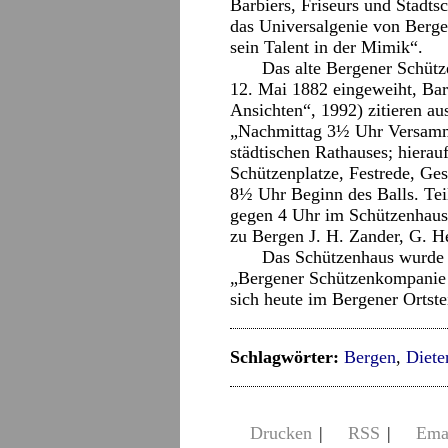
Barbiers, Friseurs und Stadtsc
das Universalgenie von Berge
sein Talent in der Mimik“.
Das alte Bergener Schüt
12. Mai 1882 eingeweiht, Bar
Ansichten“, 1992) zitieren a
„Nachmittag 3½ Uhr Versamml
städtischen Rathauses; hierau
Schützenplatze, Festrede, Ge
8½ Uhr Beginn des Balls. Tei
gegen 4 Uhr im Schützenhause
zu Bergen J. H. Zander, G. He
Das Schützenhaus wurde n
„Bergener Schützenkompanie 1
sich heute im Bergener Ortst
Schlagwörter:
Bergen
,
Diet
Drucken
|
RSS
|
Ema