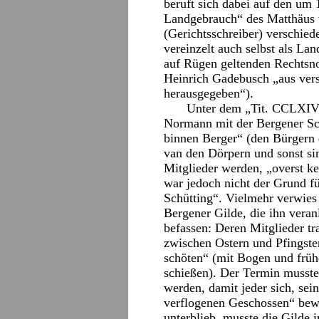
beruft sich dabei auf den um
Landgebrauch“ des Matthäus
(Gerichtsschreiber) verschie
vereinzelt auch selbst als La
auf Rügen geltenden Rechts
Heinrich Gadebusch „aus vers
herausgegeben“).
Unter dem „Tit. CCLXIV 
Normann mit der Bergener Sch
binnen Berger“ (den Bürgern
van den Dörpern und sonst si
Mitglieder werden, „overst k
war jedoch nicht der Grund f
Schütting“. Vielmehr verwies
Bergener Gilde, die ihn veranl
befassen: Deren Mitglieder tr
zwischen Ostern und Pfingst
schöten“ (mit Bogen und früh
schießen). Der Termin musste
werden, damit jeder sich, se
verflogenen Geschossen“ be
unterblieb, musste die Gilde 