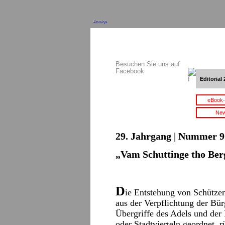
Anzeige
Besuchen Sie uns auf
Facebook
Editorial 
eBook-
New
29. Jahrgang | Nummer 9 
„Vam Schuttinge tho Ber
D
ie Entstehung von Schützen
aus der Verpflichtung der Bürg
Übergriffe des Adels und der 
oder Stadtvierteln geordnet, r