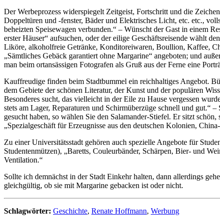
Der Werbeprozess widerspiegelt Zeitgeist, Fortschritt und die Zeiche
Doppeltüren und -fenster, Bäder und Elektrisches Licht, etc. etc., vo
beheizten Speisewagen verbunden.“ – Wünscht der Gast in einem Res
erster Häuser“ aufsuchen, oder der eilige Geschäftsreisende wählt d
Liköre, alkoholfreie Getränke, Konditoreiwaren, Boullion, Kaffee, C
„Sämtliches Gebäck garantiert ohne Margarine“ angeboten; und außer
man beim ortansässigen Fotografen als Gruß aus der Ferne eine Porträ
Kauffreudige finden beim Stadtbummel ein reichhaltiges Angebot. B
dem Gebiete der schönen Literatur, der Kunst und der populären Wiss
Besonderes sucht, das vielleicht in der Eile zu Hause vergessen wur
stets am Lager, Reparaturen und Schirmüberzüge schnell und gut.“ – 
gesucht haben, so wählen Sie den Salamander-Stiefel. Er sitzt schön
„Spezialgeschäft für Erzeugnisse aus den deutschen Kolonien, Chin
Zu einer Universitätsstadt gehören auch spezielle Angebote für Studen
Studentenmützen), „Baretts, Couleurbänder, Schärpen, Bier- und We
Ventilation.“
Sollte ich demnächst in der Stadt Einkehr halten, dann allerdings g
gleichgültig, ob sie mit Margarine gebacken ist oder nicht.
Schlagwörter:
Geschichte
,
Renate Hoffmann
,
Werbung