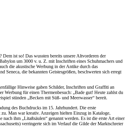
? Dem ist so! Das wussten bereits unsere Altvorderen der
Babylon um 3000 v. u. Z. mit Inschriften eines Schuhmachers und
auch die akustische Werbung in der Antike durch das
und Seneca, die bekannten Geistesgrößen, beschwerten sich erregt
fällige Hinweise gaben Schilder, Inschriften und Graffiti an
der Werbung für einen Thermenbesuch: „Bade gut! Heute zahlst du
ispiel stünden „Becken mit Süß- und Meerwasser“ bereit.
ndung des Buchdrucks im 15. Jahrhundert. Die erste
 zu. Man war kreativ. Anzeigen hielten Einzug in Kataloge,
e nach ihm „Litaßsäulen“ genannt werden. Es ist die erste Art einer
husetts) verringerte sich im Verlauf die Gilde der Marktschreier