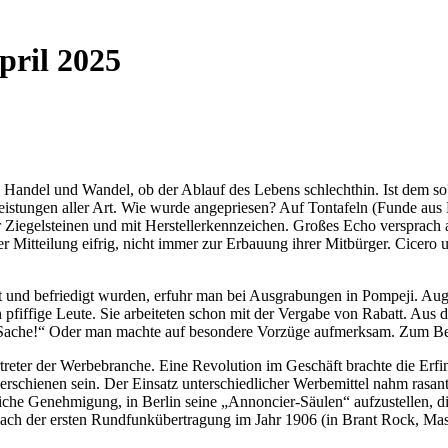
pril 2025
b Handel und Wandel, ob der Ablauf des Lebens schlechthin. Ist dem so
stungen aller Art. Wie wurde angepriesen? Auf Tontafeln (Funde aus 
 Ziegelsteinen und mit Herstellerkennzeichen. Großes Echo versprach 
 Mitteilung eifrig, nicht immer zur Erbauung ihrer Mitbürger. Cicero 
t und befriedigt wurden, erfuhr man bei Ausgrabungen in Pompeji. Augen
iffige Leute. Sie arbeiteten schon mit der Vergabe von Rabatt. Aus 
te Sache!“ Oder man machte auf besondere Vorzüge aufmerksam. Zum Be
treter der Werbebranche. Eine Revolution im Geschäft brachte die Erfi
rschienen sein. Der Einsatz unterschiedlicher Werbemittel nahm rasant
tliche Genehmigung, in Berlin seine „Annoncier-Säulen“ aufzustellen, di
h der ersten Rundfunkübertragung im Jahr 1906 (in Brant Rock, Massac