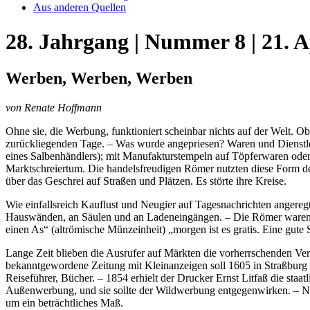
Aus anderen Quellen
28. Jahrgang | Nummer 8 | 21. A
Werben, Werben, Werben
von Renate Hoffmann
Ohne sie, die Werbung, funktioniert scheinbar nichts auf der Welt. O
zurückliegenden Tage. – Was wurde angepriesen? Waren und Dienstlei
eines Salbenhändlers); mit Manufakturstempeln auf Töpferwaren oder
Marktschreiertum. Die handelsfreudigen Römer nutzten diese Form der
über das Geschrei auf Straßen und Plätzen. Es störte ihre Kreise.
Wie einfallsreich Kauflust und Neugier auf Tagesnachrichten angereg
Hauswänden, an Säulen und an Ladeneingängen. – Die Römer waren pf
einen As“ (altrömische Münzeinheit) „morgen ist es gratis. Eine gu
Lange Zeit blieben die Ausrufer auf Märkten die vorherrschenden Ver
bekanntgewordene Zeitung mit Kleinanzeigen soll 1605 in Straßburg e
Reiseführer, Bücher. – 1854 erhielt der Drucker Ernst Litfaß die staa
Außenwerbung, und sie sollte der Wildwerbung entgegenwirken. – Nac
um ein beträchtliches Maß.