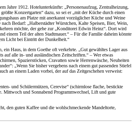
 dem Jahre 1912. Hotelunterkünfte: „Personenaufzug, Zentralheizung,
d größte Konzertgarten“ dazu, so sei er „mit der Küche durch einen
ügungshaus am Platze mit anerkannt vorzüglicher Küche und Weine
 nach Bedarf: „Halberstädter Würstchen, Kalte Speisen, Bier, Wein,
inkehren möchte, der gehe zur „Konditorei Edwin Heinz“. Dort wird
d einem Teil der alten Stadtmauer.“ – Für die Familie daheim könnte
m Licht bei Eintritt der Dunkelheit.“
 ein Haus, in dem Goethe oft verkehrte. „Gut gewähltes Lager aus
auf alle in- und ausländischen Zeitschriften.“ – Wer etwas
enschirmen, Spazierstöcken, Cravatten sowie Herrenwäsche, Neuheiten
mander“: „Wenn Sie bisher vergebens nach einem gut passenden Stiefel
 auch an einem Laden vorbei, der auf das Zeitgeschehen verweist:
enten- und Schülermützen, Cerevise“ (schirmlose flache, bestickte
hne. Mittwoch und Sonnabend Programmwechsel, Lift und gute
sicht, den guten Kaffee und die wohlschmeckende Mandeltorte,