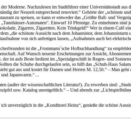
n der Moderne. Nachzulesen im Stadtführer einer Universitätsstadt aus
llständig der Neuzeit entsprechend renoviert.“ Gehörte der „schönste un
taurant zu speisen, so kann er entweder das „Größte Ball- und Vergn
en „Tannhäuser-Automaten“. Einwurf 10 Pfennige. Zu entnehmen sind je
hokolade, Zigarren, Zigaretten. Kein Trinkgeld!“ Wer in einem Café e
dem „die schönste Aussicht nach dem Johannistor, dem Johannisturm un
taufnahme von sich anfertigen lassen, „Aufnahmen auch bei elektrische
ücherfreunden ist die „Frommann´sche Hofbuchhandlung“ zu empfehlen,
enschaft. Auf Wunsch neueste Erscheinungen zur Ansicht, Abonnements 
de, der ist aufs Beste bedient im „Spezialgeschäft in Regen- und Sonn
Sollten die Schuhe durchgelaufen sein, so hilft das „Schuh-Haus Sala
, sieht gut aus und kostet für Damen und Herren M. 12,50.“ – Man geht
a- und Japanwaren.“…
ten (außer der wissenschaftlichen Literatur!). Zu erwerben sind: „Stud
inzipfel usw. Katalog unentgeltlich.“ – Und abends zur „Lichtspielbü
ehe ich unverzüglich in die „Konditorei Heinz“, genieße die schöne Aus