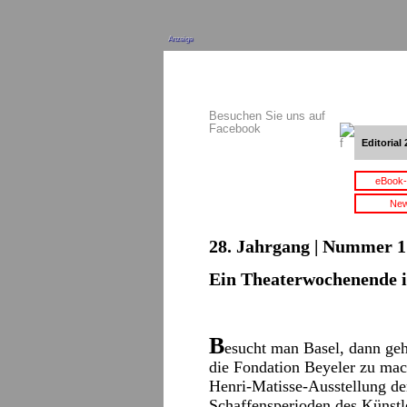
Anzeige
Besuchen Sie uns auf
Facebook
Editorial 
eBook-
New
28. Jahrgang | Nummer 1 
Ein Theaterwochenende i
B
esucht man Basel, dann geh
die Fondation Beyeler zu ma
Henri-Matisse-Ausstellung de
Schaffensperioden des Künst