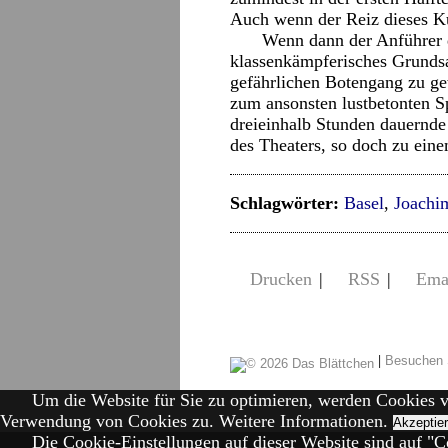
Auch wenn der Reiz dieses Kul
Wenn dann der Anführer d
klassenkämpferisches Grundsat
gefährlichen Botengang zu ge
zum ansonsten lustbetonten S
dreieinhalb Stunden dauernd
des Theaters, so doch zu eine
Schlagwörter:
Basel
,
Joachi
Drucken
|
RSS
|
Ema
|
Besuchen 
Um die Website für Sie zu optimieren, werden Cookies 
Verwendung von Cookies zu.
Weitere Informationen.
Akzeptie
Die Cookie-Einstellungen auf dieser Website sind auf "Co