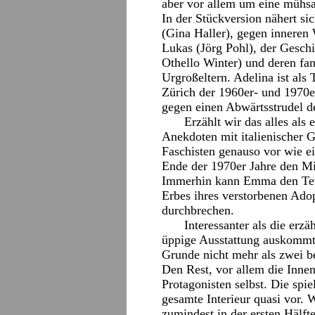
aber vor allem um eine mühs
In der Stückversion nähert s
(Gina Haller), gegen inneren
Lukas (Jörg Pohl), der Geschi
Othello Winter) und deren fam
Urgroßeltern. Adelina ist als 
Zürich der 1960er- und 1970e
gegen einen Abwärtsstrudel d
Erzählt wir das alles al
Anekdoten mit italienischer
Faschisten genauso vor wie e
Ende der 1970er Jahre den Mi
Immerhin kann Emma den Teuf
Erbes ihres verstorbenen Ado
durchbrechen.
Interessanter als die erzä
üppige Ausstattung auskommt
Grunde nicht mehr als zwei b
Den Rest, vor allem die Inne
Protagonisten selbst. Die spi
gesamte Interieur quasi vor. 
zumindest in der ersten Hälft