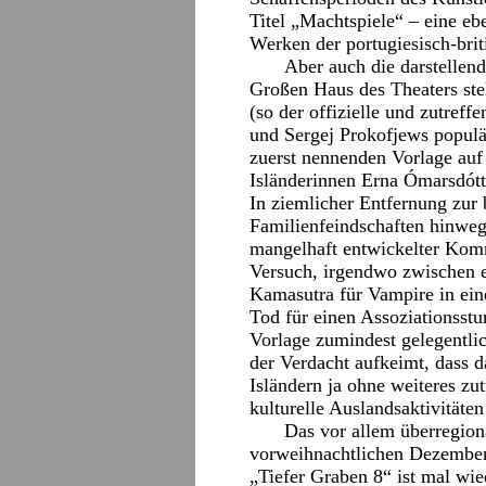
Titel „Machtspiele“ – eine eb
Werken der portugiesisch-bri
Aber auch die darstellen
Großen Haus des Theaters ste
(so der offizielle und zutreff
und Sergej Prokofjews populär
zuerst nennenden Vorlage auf
Isländerinnen Erna Ómarsdótti
In ziemlicher Entfernung zur
Familienfeindschaften hinwe
mangelhaft entwickelter Kom
Versuch, irgendwo zwischen 
Kamasutra für Vampire in ein
Tod für einen Assoziationsstu
Vorlage zumindest gelegentli
der Verdacht aufkeimt, dass 
Isländern ja ohne weiteres zut
kulturelle Auslandsaktivitäte
Das vor allem überregion
vorweihnachtlichen Dezember f
„Tiefer Graben 8“ ist mal wie