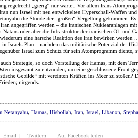
ng regelrecht „gierig“ nur wartet. Vor allem Irans Atomprog
an nun Israel mit neu entwickelten Hyperschall-Waffen und 
 Netanyahu die Stunde der „großen“ Vergeltung gekommen. Es
Iran angegriffen werden – die iranischen Nuklearanlagen mit
 Natans oder aber die Infrastruktur der iranischen Öl- und Ga
“ wiederum eine harsche Reaktion des Iran bewirken werden 
l in Israels Plan – nachdem das militärische Potenzial der His
gegenüber Israel zum Schutz für sein Atomprogramm diente, st
 auch Strategie, so doch Vorstellung der Hamas, mit dem Ter
ten insgesamt zu entzünden, um eine geschlossene Front gege
stische Gebilde“ mit vereinten Kräften ins Meer zu stoßen? Di
rieden; nirgends.
n Netanyahu
,
Hamas
,
Hisbollah
,
Iran
,
Israel
,
Libanon
,
Steph
Email
|
Twittern
|
Auf Facebook teilen