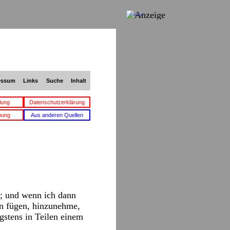
Anzeige
essum
Links
Suche
Inhalt
lung
Datenschutzerklärung
bung
Aus anderen Quellen
; und wenn ich dann
en fügen, hinzunehme,
gstens in Teilen einem