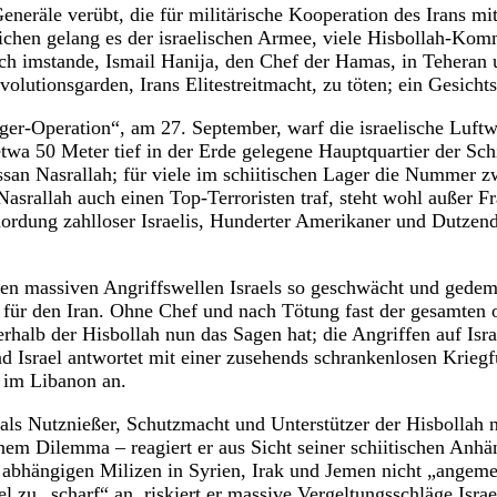
eneräle verübt, die für militärische Kooperation des Irans mi
eichen gelang es der israelischen Armee, viele Hisbollah-K
h imstande, Ismail Hanija, den Chef der Hamas, in Teheran 
lutionsgarden, Irans Elitestreitmacht, zu töten; ein Gesichts
ger-Operation“, am 27. September, warf die israelische Luft
wa 50 Meter tief in der Erde gelegene Hauptquartier der Schi
ssan Nasrallah; für viele im schiitischen Lager die Nummer zw
asrallah auch einen Top-Terroristen traf, steht wohl außer Fr
mordung zahlloser Israelis, Hunderter Amerikaner und Dutzen
den massiven Angriffswellen Israels so geschwächt und gedemü
uch für den Iran. Ohne Chef und nach Tötung fast der gesamte
erhalb der Hisbollah nun das Sagen hat; die Angriffen auf Isr
d Israel antwortet mit einer zusehends schrankenlosen Krieg
 im Libanon an.
s Nutznießer, Schutzmacht und Unterstützer der Hisbollah n
einem Dilemma – reagiert er aus Sicht seiner schiitischen Anh
abhängigen Milizen in Syrien, Irak und Jemen nicht „angemes
ael zu „scharf“ an, riskiert er massive Vergeltungsschläge Isra