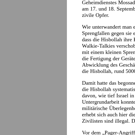
Geheimdienstes Mossad 
am 17. und 18. Septemb
zivile Opfer.
Wie unterwandert man ei
Sprengfallen gegen sie 
dass die Hisbollah ihr
Walkie-Talkies verschob
mit einem kleinen Spren
die Fertigung der Gerät
Abwicklung des Geschäf
die Hisbollah, rund 500
Damit hatte das begonne
die Hisbollah systemati
davon, wie tief Israel 
Untergrundarbeit konnte
militärische Überlegenhe
erhebt sich auch hier di
Zivilisten sind illegal.
Vor dem „Pager-Angriff“