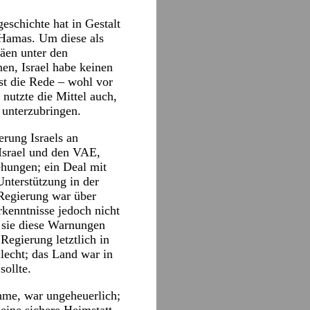
schichte hat in Gestalt
 Hamas. Um diese als
äen unter den
en, Israel habe keinen
st die Rede – wohl vor
 nutzte die Mittel auch,
 unterzubringen.
erung Israels an
Israel und den VAE,
hungen; ein Deal mit
Unterstützung in der
 Regierung war über
kenntnisse jedoch nicht
 sie diese Warnungen
 Regierung letztlich in
lecht; das Land war in
sollte.
hme, war ungeheuerlich;