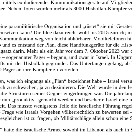
mittels explodierender Kommunikationsgeräte auf Mitglieder
er. Neben Toten wurden mehr als 3000 Hisbollah-Kämpfer ver
ne paramilitärische Organisation und „rüstet“ sie mit Geräten
einsetzen kann? Die Idee dazu reicht wohl bis 2015 zurück; m
e Kommunikation weg von leicht abhörbaren Mobiltelefonen h
 und es entstand der Plan, diese Handfunkgeräte für die Hisb
gsatz darin. Mehr als ein Jahr vor dem 7. Oktober 2023 war 
e – sogenannter Pager – begann, und zwar in Israel. In Ungar
ts mit der Hisbollah gegründet. Das Unterfangen gelang; ab
0 Pager an ihre Kämpfer zu verteilen.
n, was ich eingangs als „Plan“ bezeichnet habe – Israel versu
sch zu schwächen, ja zu dezimieren. Die Welt wurde in den 
in die Strukturen seiner Gegner eingedrungen war. Die jahrela
 nun „produktiv“ gemacht werden und bescherte Israel eine in
it. Das musste wenigstens Teile die israelische Führung regel
e Frage wie Israels Vorgehen völkerrechtlich zu bewerten sei –
 Desgleichen ist zu fragen, ob Militärschläge allein schon eine
 hatte die israelische Armee sowohl im Libanon als auch in S