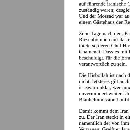
auf führende iranische G
zuständig waren; desgl
Und der Mossad war auc
einem Gästehaus der Revo
Zehn Tage nach der „Pa
Riesenbomben auf das et
tötete so deren Chef Ha
Chamenei. Dass es mit N
beschuldigt, für die Er
verantwortlich zu sein.
Die Hisbollah ist nach 
nicht; letzteres gilt a
ist zwar unklar, wer inn
unvermindert weiter. Un
Blauhelmmission Unifil
Damit kommt dem Iran al
zu. Der Iran steckt in 
namentlich der von ihm 
Vertrauen. Greift er Isr