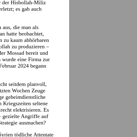
 der Hisbollah-Miliz
letzt; es gab auch
 aus, die man als
an hatte beobachtet,
in zu kaum abhörbaren
ollah zu produzieren –
der Mossad bereit und
n wurde eine Firma zur
 Februar 2024 begann
cht seitdem planvoll,
letzten Wochen Zeuge
nge geheimdienstliche
 Kriegszeiten seltene
recht elektrisieren. Es
 gezielte Angriffe auf
 Strategie ausmachen?
yrien tödliche Attentate