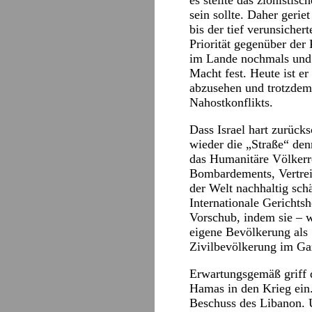
es stellte das zionistis
sein sollte. Daher gerie
bis der tief verunsiche
Priorität gegenüber der
im Lande nochmals und b
Macht fest. Heute ist er
abzusehen und trotzdem 
Nahostkonflikts.
Dass Israel hart zurück
wieder die „Straße“ den
das Humanitäre Völkerre
Bombardements, Vertrei
der Welt nachhaltig sch
Internationale Gericht
Vorschub, indem sie – wi
eigene Bevölkerung als
Zivilbevölkerung im Gaz
Erwartungsgemäß griff 
Hamas in den Krieg ein.
Beschuss des Libanon. 