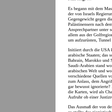
Es begann mit dem Mass
der von Israels Regier
Gegengewicht gegen die
Palästinensern nach dem
Ansprechpartner unter s
allem aus der Golfregio
um aufzurüsten, Tunnel 
Initiiert durch die USA 
arabische Staaten; das
Bahrain, Marokko und S
Saudi-Arabien stand woh
arabischen Welt und wol
verschiedene Quellen vo
zum Anlass, dem Angriff
gar bewusst ignorierte? 
die Karten, wird als Ch
Aufruhr ob einer Justiz
Das Ausmaß der von der