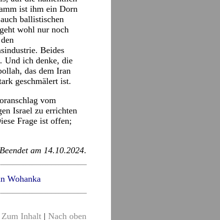
ramm ist ihm ein Dorn
auch ballistischen
 geht wohl nur noch
 den
sindustrie. Beides
… Und ich denke, die
bollah, das dem Iran
ark geschmälert ist.
roranschlag vom
n Israel zu errichten
ese Frage ist offen;
Beendet am 14.10.2024
.
an Wohanka
Zum Inhalt
|
Nach oben