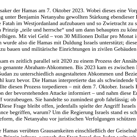
aker der Hamas am 7. Oktober 2023. Wobei dieses eine Vorge
ung unter Benjamin Netanyahu gewollten Stärkung ebendieser
 Fatah im Westjordanland aufzubauen und so Zwietracht zu s
 Prinzip „teile und herrsche“ und um dann behaupten zu könn
elbigen. Mit viel Geld – von 30 Millionen Dollar pro Monat i
n wurde also die Hamas mit Duldung Israels unterstützt; diese
zu bauen und militärische Einrichtungen in zivilen Gebäuden
kam es zeitlich parallel seit 2020 zu einem Prozess der Annäh
 so genannte Abraham-Abkommen. Bis 2023 kam es zwischen 
udan zu unterschiedlich ausgestalteten Abkommen und Bezie
l kurz bevor. Die Hamas interpretierte das als schwindende 
lte diesen Prozess torpedieren – mit dem 7. Oktober. Israels
n der bevorstehenden Attacke informiert – und nahm diese Er
 vorzubeugen. Sie handelte so zumindest grob fahrlässig; ob
Diese Frage bleibt offen, jedenfalls spielte der Angriff Israels
ance begriffen, warum? Um die Regierung Israels stand es sch
reform, die Netanyahu vor juristischen Verfolgungen schützen 
 Hamas verübten Grausamkeiten einschließlich der Geiselna