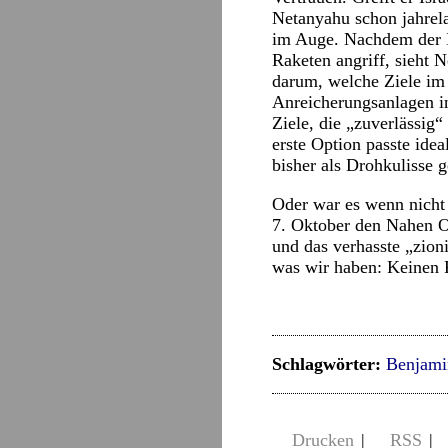
Netanyahu schon jahrela
im Auge. Nachdem der Ir
Raketen angriff, sieht
darum, welche Ziele im 
Anreicherungsanlagen in
Ziele, die „zuverlässig
erste Option passte idea
bisher als Drohkulisse 
Oder war es wenn nicht
7. Oktober den Nahen Os
und das verhasste „zioni
was wir haben: Keinen F
Schlagwörter:
Benjami
Drucken
|
RSS
|