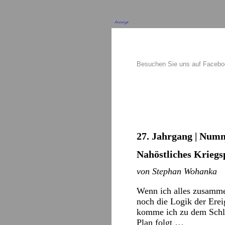
Anzeige
Besuchen Sie uns auf Faceb
27. Jahrgang | Numm
Nahöstliches Krieg
von Stephan Wohanka
Wenn ich alles zusamme
noch die Logik der Erei
komme ich zu dem Schlus
Plan folgt …