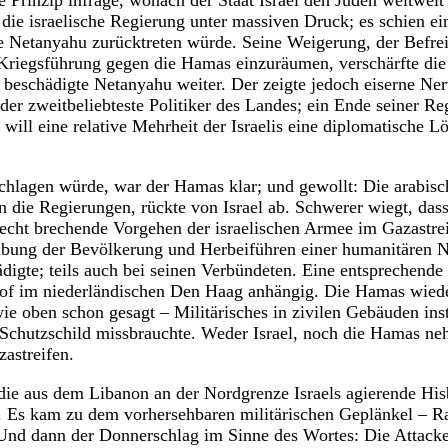
che Prinzip infrage, wonach der Staat Israel den Juden weltweit
t die israelische Regierung unter massiven Druck; es schien e
rte Netanyahu zurücktreten würde. Seine Weigerung, der Befre
 Kriegsführung gegen die Hamas einzuräumen, verschärfte die
eschädigte Netanyahu weiter. Der zeigte jedoch eiserne Nerv
 der zweitbeliebteste Politiker des Landes; ein Ende seiner Reg
will eine relative Mehrheit der Israelis eine diplomatische L
schlagen würde, war der Hamas klar; und gewollt: Die arabisc
n die Regierungen, rückte von Israel ab. Schwerer wiegt, das
cht brechende Vorgehen der israelischen Armee im Gazastrei
bung der Bevölkerung und Herbeiführen einer humanitären No
ädigte; teils auch bei seinen Verbündeten. Eine entsprechende
shof im niederländischen Den Haag anhängig. Die Hamas wied
e oben schon gesagt – Militärisches in zivilen Gebäuden insta
 Schutzschild missbrauchte. Weder Israel, noch die Hamas ne
astreifen.
die aus dem Libanon an der Nordgrenze Israels agierende His
 Es kam zu dem vorhersehbaren militärischen Geplänkel – Rak
Und dann der Donnerschlag im Sinne des Wortes: Die Attacke 