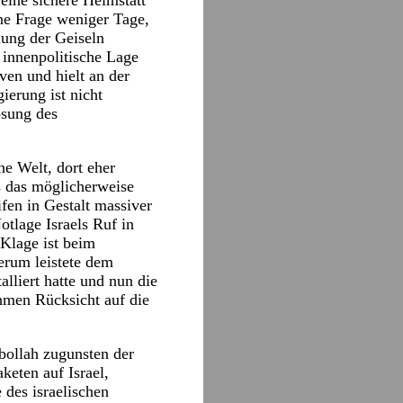
 eine sichere Heimstatt
ine Frage weniger Tage,
iung der Geiseln
 innenpolitische Lage
en und hielt an der
ierung ist nicht
ösung des
he Welt, dort eher
s das möglicherweise
fen in Gestalt massiver
tlage Israels Ruf in
 Klage ist beim
erum leistete dem
lliert hatte und nun die
hmen Rücksicht auf die
bollah zugunsten der
eten auf Israel,
des israelischen