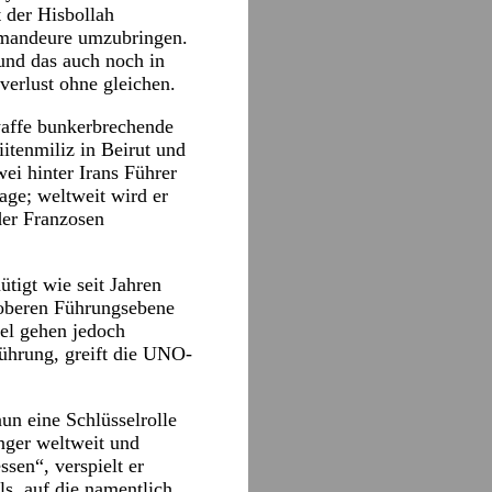
t der Hisbollah
ommandeure umzubringen.
und das auch noch in
verlust ohne gleichen.
waffe bunkerbrechende
itenmiliz in Beirut und
ei hinter Irans Führer
age; weltweit wird er
der Franzosen
tigt wie seit Jahren
n oberen Führungsebene
ael gehen jedoch
führung, greift die UNO-
un eine Schlüsselrolle
änger weltweit und
sen“, verspielt er
els, auf die namentlich