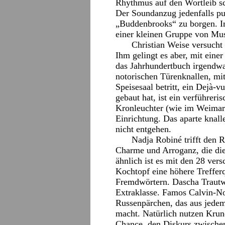
Rhythmus auf den Wortleib sc
Der Soundanzug jedenfalls pu
„Buddenbrooks“ zu borgen. I
einer kleinen Gruppe von Mus
Christian Weise versucht
Ihm gelingt es aber, mit eine
das Jahrhundertbuch irgendwa
notorischen Türenknallen, m
Speisesaal betritt, ein Dejà-
gebaut hat, ist ein verführer
Kronleuchter (wie im Weimar
Einrichtung. Das aparte knall
nicht entgehen.
Nadja Robiné trifft den R
Charme und Arroganz, die die
ähnlich ist es mit den 28 ver
Kochtopf eine höhere Treffer
Fremdwörtern. Dascha Trautwe
Extraklasse. Famos Calvin-No
Russenpärchen, das aus jedem
macht. Natürlich nutzen Krun
Chance, den Diskurs zwische