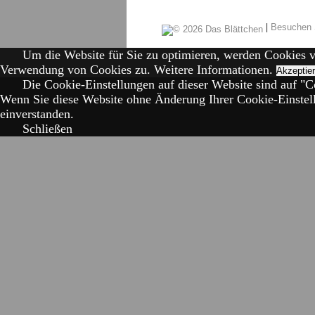
|
Besuchen 
Um die Website für Sie zu optimieren, werden Cookies 
Verwendung von Cookies zu.
Weitere Informationen.
Akzeptie
Die Cookie-Einstellungen auf dieser Website sind auf "Co
Wenn Sie diese Website ohne Änderung Ihrer Cookie-Einstell
einverstanden.
Schließen