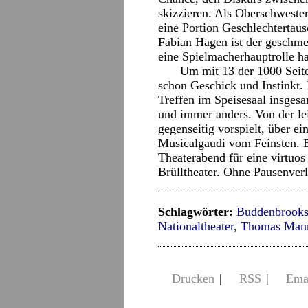
skizzieren. Als Oberschweste
eine Portion Geschlechtertausc
Fabian Hagen ist der geschme
eine Spielmacherhauptrolle ha
Um mit 13 der 1000 Seite
schon Geschick und Instinkt. 
Treffen im Speisesaal insges
und immer anders. Von der le
gegenseitig vorspielt, über ei
Musicalgaudi vom Feinsten. Ei
Theaterabend für eine virtuos
Brülltheater. Ohne Pausenverl
Schlagwörter:
Buddenbrook
Nationaltheater
,
Thomas Man
Drucken
|
RSS
|
Ema