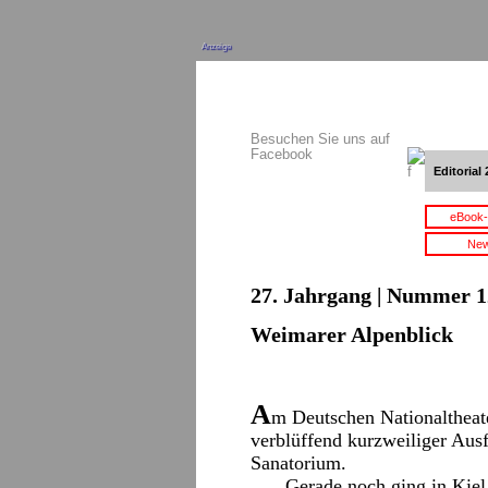
Anzeige
Besuchen Sie uns auf
Facebook
Editorial 
eBook-
New
27. Jahrgang | Nummer 12
Weimarer Alpenblick
A
m Deutschen Nationaltheat
verblüffend kurzweiliger Au
Sanatorium.
Gerade noch ging in Kiel