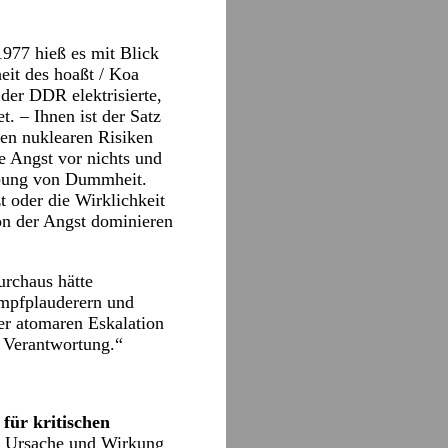
977 hieß es mit Blick
heit des hoaßt / Koa
der DDR elektrisierte,
. – Ihnen ist der Satz
sen nuklearen Risiken
e Angst vor nichts und
eibung von Dummheit.
t oder die Wirklichkeit
von der Angst dominieren
urchaus hätte
ampfplauderern und
er atomaren Eskalation
n Verantwortung.“
für kritischen
n Ursache und Wirkung