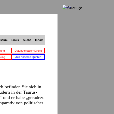
Anzeige
essum
Links
Suche
Inhalt
lung
Datenschutzerklärung
bung
Aus anderen Quellen
h befinden Sie sich in
audern in der Taurus-
r“ und er habe „geradezu
parativ von politischer