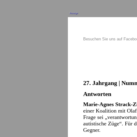
Anzeige
Besuchen Sie uns auf Faceb
27. Jahrgang | Numm
Antworten
Marie-Agnes Strack-Zi
einer Koalition mit Olaf
Frage sei „verantwortung
autistische Züge“. Für 
Gegner.