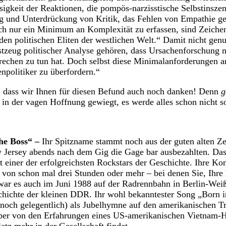
sigkeit der Reaktionen, die pompös-narzisstische Selbstinszen
g und Unterdrückung von Kritik, das Fehlen von Empathie g
ch nur ein Minimum an Komplexität zu erfassen, sind Zeiche
 den politischen Eliten der westlichen Welt.“ Damit nicht gen
stzeug politischer Analyse gehören, dass Ursachenforschung n
rechen zu tun hat. Doch selbst diese Minimalanforderungen a
npolitiker zu überfordern.“
t, dass wir Ihnen für diesen Befund auch noch danken! Denn
g
 in der vagen Hoffnung gewiegt, es werde alles schon nich
he Boss“ –
Ihr Spitzname stammt noch aus der guten alten Zei
Jersey abends nach dem Gig die Gage bar ausbezahlten. Das i
t einer der erfolgreichsten Rockstars der Geschichte. Ihre Ko
von schon mal drei Stunden oder mehr – bei denen Sie, Ihre
 war es auch im Juni 1988 auf der Radrennbahn in Berlin-Wei
chichte der kleinen DDR. Ihr wohl bekanntester Song „Born 
noch gelegentlich) als Jubelhymne auf den amerikanischen T
 aber von den Erfahrungen eines US-amerikanischen Vietnam-H