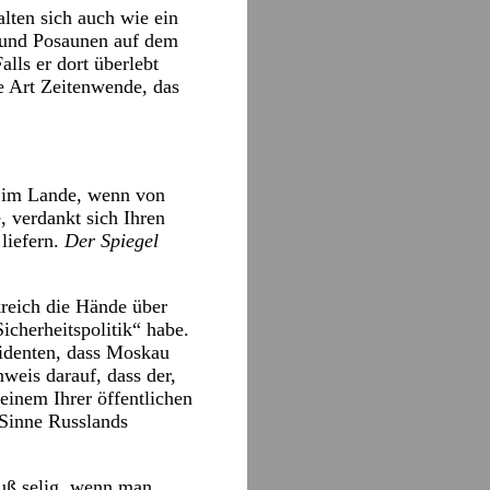
lten sich auch wie ein
n und Posaunen auf dem
lls er dort überlebt
ne Art Zeitenwende, das
 im Lande, wenn von
, verdankt sich Ihren
liefern.
Der Spiegel
kreich die Hände über
cherheitspolitik“ habe.
identen, dass Moskau
weis darauf, dass der,
 einem Ihrer öffentlichen
 Sinne Russlands
auß selig, wenn man