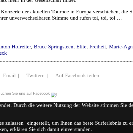
atz mehr in der Gesellschaft findet.
e Konzerte der aktuellen Tournee in Europa verschieben, die
hrer unverwechselbaren Stimme und rufen toi, toi, toi …
nton Hofreiter
,
Bruce Springsteen
,
Elite
,
Freiheit
,
Marie-Agn
eck
Email
|
Twittern
|
Auf Facebook teilen
uchen Sie uns auf Facebook
endet. Durch die weitere Nutzung der Website stimmen Sie 
es zulassen" eingestellt, um Ihnen das beste Surferlebnis zu
en, erklären Sie sich damit einverstanden.