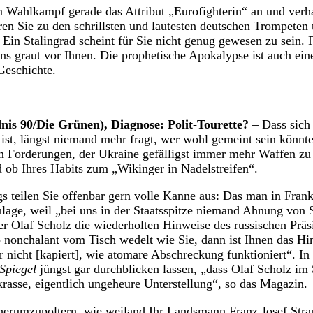
im Wahlkampf gerade das Attribut „Eurofighterin“ an und verha
en Sie zu den schrillsten und lautesten deutschen Trompete
n Stalingrad scheint für Sie nicht genug gewesen zu sein. Fa
Uns graut vor Ihnen. Die prophetische Apokalypse ist auch ei
Geschichte.
nis 90/Die Grünen), Diagnose: Polit-Tourette?
– Dass sich
ist, längst niemand mehr fragt, wer wohl gemeint sein könnte
n Forderungen, der Ukraine gefälligst immer mehr Waffen zu 
 ob Ihres Habits zum „Wikinger in Nadelstreifen“.
gs teilen Sie offenbar gern volle Kanne aus: Das man in Fran
ge, weil „bei uns in der Staatsspitze niemand Ahnung von Si
 Olaf Scholz die wiederholten Hinweise des russischen Präs
 nonchalant vom Tisch wedelt wie Sie, dann ist Ihnen das Hin
r nicht [kapiert], wie atomare Abschreckung funktioniert“. In
Spiegel
jüngst gar durchblicken lassen, „dass Olaf Scholz im
rasse, eigentlich ungeheure Unterstellung“, so das Magazin.
 herumzupoltern, wie weiland Ihr Landsmann Franz Josef Str