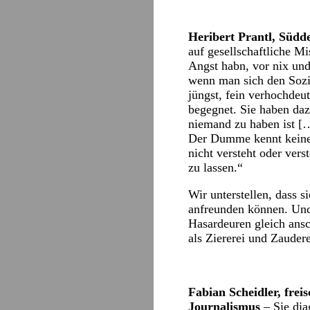
Heribert Prantl, Südd
auf gesellschaftliche Mi
Angst habn, vor nix und
wenn man sich den Sozia
jüngst, fein verhochdeu
begegnet. Sie haben daz
niemand zu haben ist [
Der Dumme kennt keine A
nicht versteht oder vers
zu lassen.“
Wir unterstellen, dass s
anfreunden können. Und
Hasardeuren gleich ans
als Ziererei und Zauder
Fabian Scheidler, frei
Journalismus
– Sie dia