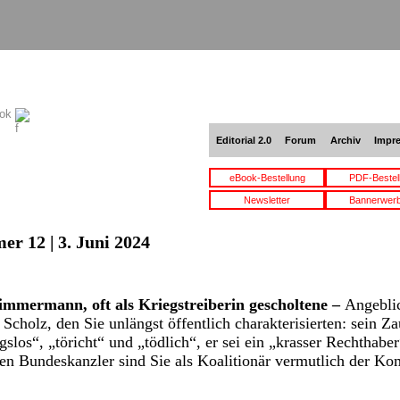
ook
Editorial 2.0
Forum
Archiv
Impr
eBook-Bestellung
PDF-Bestel
Newsletter
Bannerwer
er 12 | 3. Juni 2024
mmermann, oft als Kriegstreiberin gescholtene –
Angeblic
 Scholz, den Sie unlängst öffentlich charakterisierten: sein Z
slos“, „töricht“ und „tödlich“, er sei ein „krasser Rechthabe
den Bundeskanzler sind Sie als Koalitionär vermutlich der Kom