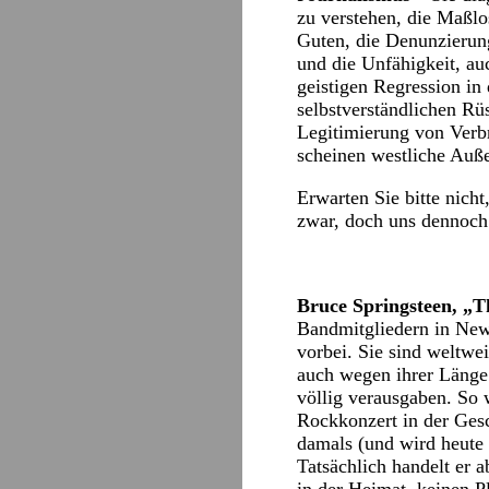
zu verstehen, die Maßlo
Guten, die Denunzierun
und die Unfähigkeit, au
geistigen Regression in
selbstverständlichen Rü
Legitimierung von Verb
scheinen westliche Auße
Erwarten Sie bitte nich
zwar, doch uns dennoch
Bruce Springsteen, „T
Bandmitgliedern in New 
vorbei. Sie sind weltwei
auch wegen ihrer Länge 
völlig verausgaben. So
Rockkonzert in der Ges
damals (und wird heute 
Tatsächlich handelt er