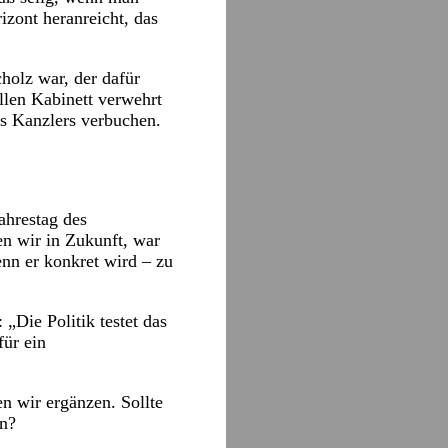
izont heranreicht, das
holz war, der dafür
ellen Kabinett verwehrt
s Kanzlers verbuchen.
ahrestag des
en wir in Zukunft, war
enn er konkret wird – zu
 „Die Politik testet das
ür ein
n wir ergänzen. Sollte
en?