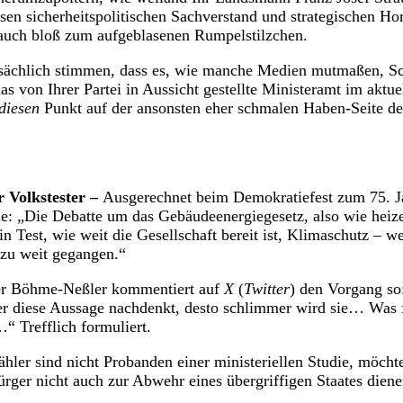
ssen sicherheitspolitischen Sachverstand und strategischen Hor
auch bloß zum aufgeblasenen Rumpelstilzchen.
tsächlich stimmen, dass es, wie manche Medien mutmaßen, Sc
as von Ihrer Partei in Aussicht gestellte Ministeramt im aktu
diesen
Punkt auf der ansonsten eher schmalen Haben-Seite de
 Volkstester –
Ausgerechnet beim Demokratiefest zum 75. J
e: „Die Debatte um das Gebäudeenergiegesetz, also wie heiz
in Test, wie weit die Gesellschaft bereit ist, Klimaschutz – w
 zu weit gegangen.“
ker Böhme-Neßler kommentiert auf
X
(
Twitter
) den Vorgang so:
er diese Aussage nachdenkt, desto schlimmer wird sie… Was f
 Trefflich formuliert.
er sind nicht Probanden einer ministeriellen Studie, möchte
ger nicht auch zur Abwehr eines übergriffigen Staates dien