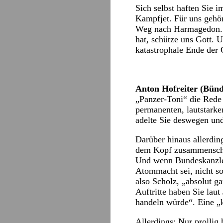
Sich selbst haften Sie 
Kampfjet. Für uns gehör
Weg nach Harmagedon. Ei
hat, schütze uns Gott. 
katastrophale Ende der 
Anton Hofreiter (Bünd
„Panzer-Toni“ die Rede 
permanenten, lautstarke
adelte Sie deswegen und
Darüber hinaus allerdin
dem Kopf zusammenschla
Und wenn Bundeskanzler
Atommacht sei, nicht so
also Scholz, „absolut ga
Auftritte haben Sie laut
handeln würde“. Eine „k
Allerdings: Nur prollig