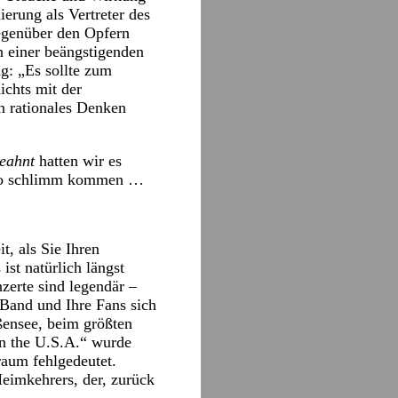
ierung als Vertreter des
egenüber den Opfern
n einer beängstigenden
ug: „Es sollte zum
ichts mit der
n rationales Denken
eahnt
hatten wir es
t so schlimm kommen …
t, als Sie Ihren
st natürlich längst
nzerte sind legendär –
 Band und Ihre Fans sich
ßensee, beim größten
in the U.S.A.“ wurde
raum fehlgedeutet.
eimkehrers, der, zurück