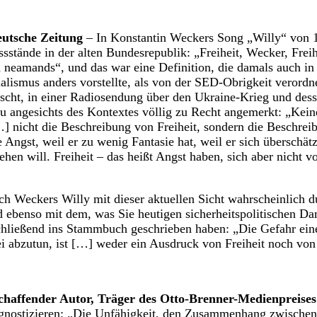
eutsche Zeitung
– In Konstantin Weckers Song „Willy“ von 1
ssstände in der alten Bundesrepublik: „Freiheit, Wecker, Frei
 neamands“, und das war eine Definition, die damals auch in 
lismus anders vorstellte, als von der SED-Obrigkeit verordnet
tscht, in einer Radiosendung über den Ukraine-Krieg und des
u angesichts des Kontextes völlig zu Recht angemerkt: „Kein
…] nicht die Beschreibung von Freiheit, sondern die Beschr
ngst, weil er zu wenig Fantasie hat, weil er sich überschätz
tehen will. Freiheit – das heißt Angst haben, sich aber nicht 
ich Weckers Willy mit dieser aktuellen Sicht wahrscheinlich d
 ebenso mit dem, was Sie heutigen sicherheitspolitischen D
chließend ins Stammbuch geschrieben haben: „Die Gefahr ein
ei abzutun, ist […] weder ein Ausdruck von Freiheit noch vo
schaffender Autor, Träger des Otto-Brenner-Medienpreises 
gnostizieren: „Die Unfähigkeit, den Zusammenhang zwische