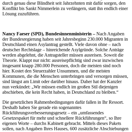
durch genau diese Blindheit seit Jahrzehnten mit dafür sorgen, den
Konflikt bis Sankt Nimmerlein zu verlängern, statt ihn endlich einer
Lösung zuzuführen.
Nancy Faeser (SPD), Bundesinnenministerin –
Nach Angaben
der Bundesregierung haben seit Jahresbeginn 230.000 Migranten in
Deutschland einen Asylantrag gestellt. Viele davon ohne – nach
deutscher Rechtslage – hinreichende Asylgründe. Solche Anträge
werden abgelehnt, die Antragsteller müssen ausreisen. Soweit die
Theorie. Klappt nur nicht: ausreisepflichtig sind zwar inzwischen
insgesamt knapp 280.000 Personen, doch die meisten sind noch
hier. Kostet den Steuerzahler Unsummen, und die meisten
Kommunen, die die Menschen unterbringen und versorgen müssen,
sind längst am Limit oder darüber hinaus. Daher hat der Kanzler
nun verkündet: „Wir müssen endlich im großen Stil diejenigen
abschieben, die kein Recht haben, in Deutschland zu bleiben.“
Die gesetzlichen Rahmenbedingungen dafür fallen in Ihr Ressort.
Deshalb haben Sie gerade ein sogenanntes
Rückführungsverbesserungsgesetz – ein „umfassendes
Gesetzespaket für mehr und schnellere Rückführungen“, so Ihre
eigenen Worte – durchs Kabinett gebracht. Mittels dieses Pakets
sollen, nach Angaben Ihres Hauses, 600 zusätzliche Abschiebungen