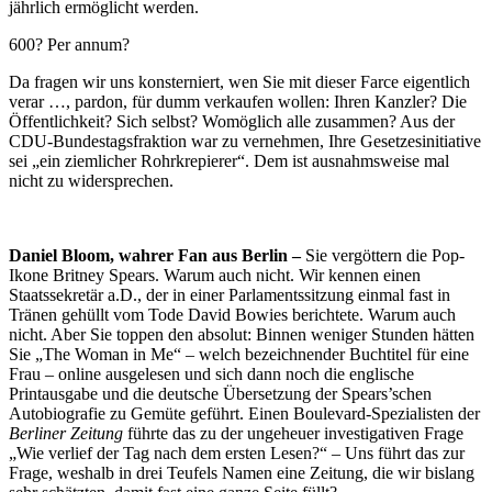
jährlich ermöglicht werden.
600? Per annum?
Da fragen wir uns konsterniert, wen Sie mit dieser Farce eigentlich
verar …, pardon, für dumm verkaufen wollen: Ihren Kanzler? Die
Öffentlichkeit? Sich selbst? Womöglich alle zusammen? Aus der
CDU-Bundestagsfraktion war zu vernehmen, Ihre Gesetzesinitiative
sei „ein ziemlicher Rohrkrepierer“. Dem ist ausnahmsweise mal
nicht zu widersprechen.
Daniel Bloom, wahrer Fan aus Berlin –
Sie vergöttern die Pop-
Ikone Britney Spears. Warum auch nicht. Wir kennen einen
Staatssekretär a.D., der in einer Parlamentssitzung einmal fast in
Tränen gehüllt vom Tode David Bowies berichtete. Warum auch
nicht. Aber Sie toppen den absolut: Binnen weniger Stunden hätten
Sie „The Woman in Me“ – welch bezeichnender Buchtitel für eine
Frau – online ausgelesen und sich dann noch die englische
Printausgabe und die deutsche Übersetzung der Spears’schen
Autobiografie zu Gemüte geführt. Einen Boulevard-Spezialisten der
Berliner Zeitung
führte das zu der ungeheuer investigativen Frage
„Wie verlief der Tag nach dem ersten Lesen?“ – Uns führt das zur
Frage, weshalb in drei Teufels Namen eine Zeitung, die wir bislang