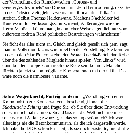
der Verurteilung des Ramelowschen „Corona- und
Gendergeschwurbels“ sind Sie sich mit dem Herrn so einig, dass Sie
in der nächsten Zeit gleich zweimal mit ihm an den Talk-Tisch
streben. Selbst Thomas Haldenwang, Maaßens Nachfolger bei
Bundesamt für Verfassungsschutz, meint, Äußerungen wie die
Herrn Maaßens könne man „in ähnlicher Weise eigentlich nur vom
äußersten rechten Rand politischer Bestrebungen wahrnehmen“.
Sie ficht das alles nicht an. Gleich und gleich gesellt sich gern, sagt
man im Volksmund. Uns wird übel bei der Vorstellung, Sie könnten
in der in den Startlöchern stehenden Wagenknecht-Partei eine Rolle
über die des zahlenden Mitglieds hinaus spielen. Von „links“ wird
dann bei der Truppe kaum noch die Rede sein können. Manche
fürchten ja jetzt schon mögliche Kooperationen mit der CDU. Das
wäre noch die harmlosere Variante.
Sahra Wagenknecht, Parteigründerin –
„Wandlung von einer
Kommunistin zur Konservativen“ bescheinigt Ihnen die
Süddeutsche Zeitung
und fragte Sie, ob Sie über diese Entwicklung
selbst manchmal staunten. Sie: „Dass ich die Welt nicht mehr so
sehe wie mit Anfang zwanzig, ist das so ungewöhnlich? Ich war
allerdings nie die Betonkommunistin, als die ich dargestellt werde.
Ich habe die DDR schon kritisiert, als sie noch existierte, und durfte