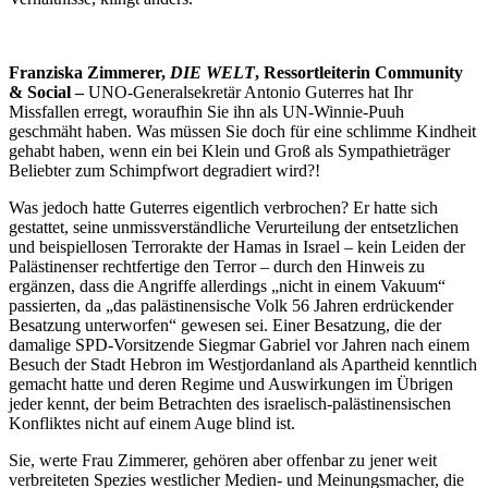
Franziska Zimmerer,
DIE WELT
, Ressortleiterin Community
& Social –
UNO-Generalsekretär Antonio Guterres hat Ihr
Missfallen erregt, woraufhin Sie ihn als UN-Winnie-Puuh
geschmäht haben. Was müssen Sie doch für eine schlimme Kindheit
gehabt haben, wenn ein bei Klein und Groß als Sympathieträger
Beliebter zum Schimpfwort degradiert wird?!
Was jedoch hatte Guterres eigentlich verbrochen? Er hatte sich
gestattet, seine unmissverständliche Verurteilung der entsetzlichen
und beispiellosen Terrorakte der Hamas in Israel – kein Leiden der
Palästinenser rechtfertige den Terror – durch den Hinweis zu
ergänzen, dass die Angriffe allerdings „nicht in einem Vakuum“
passierten, da „das palästinensische Volk 56 Jahren erdrückender
Besatzung unterworfen“ gewesen sei. Einer Besatzung, die der
damalige SPD-Vorsitzende Siegmar Gabriel vor Jahren nach einem
Besuch der Stadt Hebron im Westjordanland als Apartheid kenntlich
gemacht hatte und deren Regime und Auswirkungen im Übrigen
jeder kennt, der beim Betrachten des israelisch-palästinensischen
Konfliktes nicht auf einem Auge blind ist.
Sie, werte Frau Zimmerer, gehören aber offenbar zu jener weit
verbreiteten Spezies westlicher Medien- und Meinungsmacher, die