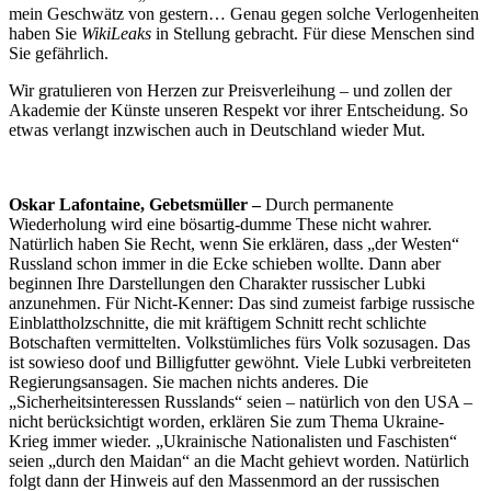
mein Geschwätz von gestern… Genau gegen solche Verlogenheiten
haben Sie
WikiLeaks
in Stellung gebracht. Für diese Menschen sind
Sie gefährlich.
Wir gratulieren von Herzen zur Preisverleihung – und zollen der
Akademie der Künste unseren Respekt vor ihrer Entscheidung. So
etwas verlangt inzwischen auch in Deutschland wieder Mut.
Oskar Lafontaine, Gebetsmüller –
Durch permanente
Wiederholung wird eine bösartig-dumme These nicht wahrer.
Natürlich haben Sie Recht, wenn Sie erklären, dass „der Westen“
Russland schon immer in die Ecke schieben wollte. Dann aber
beginnen Ihre Darstellungen den Charakter russischer Lubki
anzunehmen. Für Nicht-Kenner: Das sind zumeist farbige russische
Einblattholzschnitte, die mit kräftigem Schnitt recht schlichte
Botschaften vermittelten. Volkstümliches fürs Volk sozusagen. Das
ist sowieso doof und Billigfutter gewöhnt. Viele Lubki verbreiteten
Regierungsansagen. Sie machen nichts anderes. Die
„Sicherheitsinteressen Russlands“ seien – natürlich von den USA –
nicht berücksichtigt worden, erklären Sie zum Thema Ukraine-
Krieg immer wieder. „Ukrainische Nationalisten und Faschisten“
seien „durch den Maidan“ an die Macht gehievt worden. Natürlich
folgt dann der Hinweis auf den Massenmord an der russischen