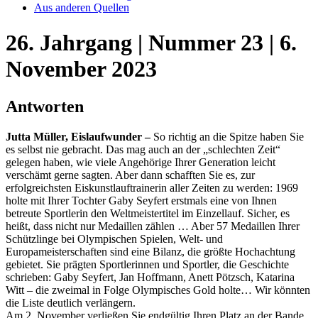
Aus anderen Quellen
26. Jahrgang | Nummer 23 | 6.
November 2023
Antworten
Jutta Müller, Eislaufwunder –
So richtig an die Spitze haben Sie
es selbst nie gebracht. Das mag auch an der „schlechten Zeit“
gelegen haben, wie viele Angehörige Ihrer Generation leicht
verschämt gerne sagten. Aber dann schafften Sie es, zur
erfolgreichsten Eiskunstlauftrainerin aller Zeiten zu werden: 1969
holte mit Ihrer Tochter Gaby Seyfert erstmals eine von Ihnen
betreute Sportlerin den Weltmeistertitel im Einzellauf. Sicher, es
heißt, dass nicht nur Medaillen zählen … Aber 57 Medaillen Ihrer
Schützlinge bei Olympischen Spielen, Welt- und
Europameisterschaften sind eine Bilanz, die größte Hochachtung
gebietet. Sie prägten Sportlerinnen und Sportler, die Geschichte
schrieben: Gaby Seyfert, Jan Hoffmann, Anett Pötzsch, Katarina
Witt – die zweimal in Folge Olympisches Gold holte… Wir könnten
die Liste deutlich verlängern.
Am 2. November verließen Sie endgültig Ihren Platz an der Bande.