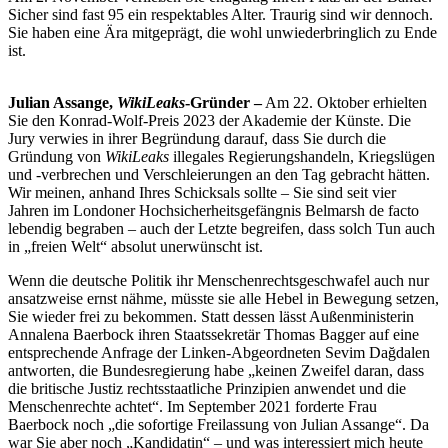
Sicher sind fast 95 ein respektables Alter. Traurig sind wir dennoch.
Sie haben eine Ära mitgeprägt, die wohl unwiederbringlich zu Ende
ist.
Julian Assange,
WikiLeaks
-Gründer –
Am 22. Oktober erhielten
Sie den Konrad-Wolf-Preis 2023 der Akademie der Künste. Die
Jury verwies in ihrer Begründung darauf, dass Sie durch die
Gründung von
WikiLeaks
illegales Regierungshandeln, Kriegslügen
und -verbrechen und Verschleierungen an den Tag gebracht hätten.
Wir meinen, anhand Ihres Schicksals sollte – Sie sind seit vier
Jahren im Londoner Hochsicherheitsgefängnis Belmarsh de facto
lebendig begraben – auch der Letzte begreifen, dass solch Tun auch
in „freien Welt“ absolut unerwünscht ist.
Wenn die deutsche Politik ihr Menschenrechtsgeschwafel auch nur
ansatzweise ernst nähme, müsste sie alle Hebel in Bewegung setzen,
Sie wieder frei zu bekommen. Statt dessen lässt Außenministerin
Annalena Baerbock ihren Staatssekretär Thomas Bagger auf eine
entsprechende Anfrage der Linken-Abgeordneten Sevim Dağdalen
antworten, die Bundesregierung habe „keinen Zweifel daran, dass
die britische Justiz rechtsstaatliche Prinzipien anwendet und die
Menschenrechte achtet“. Im September 2021 forderte Frau
Baerbock noch „die sofortige Freilassung von Julian Assange“. Da
war Sie aber noch „Kandidatin“ – und was interessiert mich heute