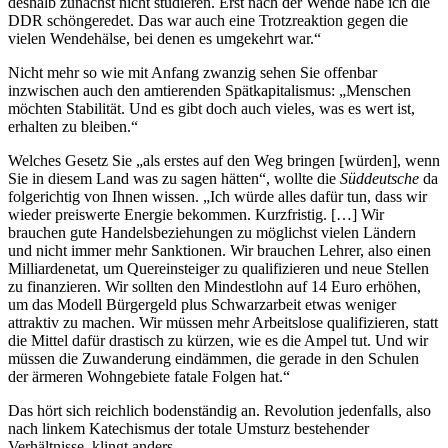
deshalb zunächst nicht studieren. Erst nach der Wende habe ich die
DDR schöngeredet. Das war auch eine Trotzreaktion gegen die
vielen Wendehälse, bei denen es umgekehrt war.“
Nicht mehr so wie mit Anfang zwanzig sehen Sie offenbar
inzwischen auch den amtierenden Spätkapitalismus: „Menschen
möchten Stabilität. Und es gibt doch auch vieles, was es wert ist,
erhalten zu bleiben.“
Welches Gesetz Sie „als erstes auf den Weg bringen [würden], wenn
Sie in diesem Land was zu sagen hätten“, wollte die
Süddeutsche
da
folgerichtig von Ihnen wissen. „Ich würde alles dafür tun, dass wir
wieder preiswerte Energie bekommen. Kurzfristig. […] Wir
brauchen gute Handelsbeziehungen zu möglichst vielen Ländern
und nicht immer mehr Sanktionen. Wir brauchen Lehrer, also einen
Milliardenetat, um Quereinsteiger zu qualifizieren und neue Stellen
zu finanzieren. Wir sollten den Mindestlohn auf 14 Euro erhöhen,
um das Modell Bürgergeld plus Schwarzarbeit etwas weniger
attraktiv zu machen. Wir müssen mehr Arbeitslose qualifizieren, statt
die Mittel dafür drastisch zu kürzen, wie es die Ampel tut. Und wir
müssen die Zuwanderung eindämmen, die gerade in den Schulen
der ärmeren Wohngebiete fatale Folgen hat.“
Das hört sich reichlich bodenständig an. Revolution jedenfalls, also
nach linkem Katechismus der totale Umsturz bestehender
Verhältnisse, klingt anders.