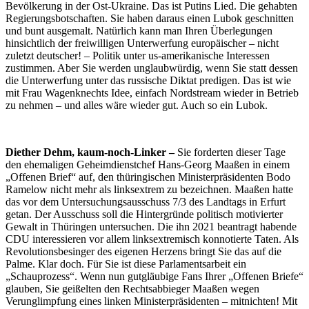
Bevölkerung in der Ost-Ukraine. Das ist Putins Lied. Die gehabten
Regierungsbotschaften. Sie haben daraus einen Lubok geschnitten
und bunt ausgemalt. Natürlich kann man Ihren Überlegungen
hinsichtlich der freiwilligen Unterwerfung europäischer – nicht
zuletzt deutscher! – Politik unter us-amerikanische Interessen
zustimmen. Aber Sie werden unglaubwürdig, wenn Sie statt dessen
die Unterwerfung unter das russische Diktat predigen. Das ist wie
mit Frau Wagenknechts Idee, einfach Nordstream wieder in Betrieb
zu nehmen – und alles wäre wieder gut. Auch so ein Lubok.
Diether Dehm, kaum-noch-Linker –
Sie forderten dieser Tage
den ehemaligen Geheimdienstchef Hans-Georg Maaßen in einem
„Offenen Brief“ auf, den thüringischen Ministerpräsidenten Bodo
Ramelow nicht mehr als linksextrem zu bezeichnen. Maaßen hatte
das vor dem Untersuchungsausschuss 7/3 des Landtags in Erfurt
getan. Der Ausschuss soll die Hintergründe politisch motivierter
Gewalt in Thüringen untersuchen. Die ihn 2021 beantragt habende
CDU interessieren vor allem linksextremisch konnotierte Taten. Als
Revolutionsbesinger des eigenen Herzens bringt Sie das auf die
Palme. Klar doch. Für Sie ist diese Parlamentsarbeit ein
„Schauprozess“. Wenn nun gutgläubige Fans Ihrer „Offenen Briefe“
glauben, Sie geißelten den Rechtsabbieger Maaßen wegen
Verunglimpfung eines linken Ministerpräsidenten – mitnichten! Mit