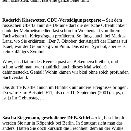
sehr schätzten, damit fast eine ganze Seite füllt?
Roderich Kiesewetter, CDU-Verteidigungsexperte –
Seit dem
russischen Überfall auf die Ukraine darf die deutsche Öffentlichkeit
dank der Mehrheitsmedien fast schon im Wochentakt von Ihrem
Fachwissen in Kriegsfragen profitieren. So jüngst auch bei Markus
Lanz, wo Sie erklärten: „Der 7. Oktober, der Angriff der Hamas auf
Israel, war der Geburtstag von Putin. Das ist ein Symbol, aber es ist
kein zufälliges Symbol.“
Wow, das Datum des Events quasi als Bekennerschreiben, und
schon weiß man, wer (natürlich auch dieses Mal wieder)
dahintersteckt. Genial! Wohin kämen wir bloß ohne solch profunden
Sachverstand.
Das dürfte Klarheit auch im Hinblick auf andere Ereignisse bringen.
Da wäre zum Beispiel 9/11, also der 11. September (2001). Ups, das
ist ja Ihr Geburtstag …
Sascha Stegemann, gescholtener DFB-Schiri –
o.k., beschimpft
werden Sie nur in Köpenick bei Berlin. In Stuttgart sieht man das
anders. Hatten Sie doch kürzlich die Frechheit, dem an der Wuhle