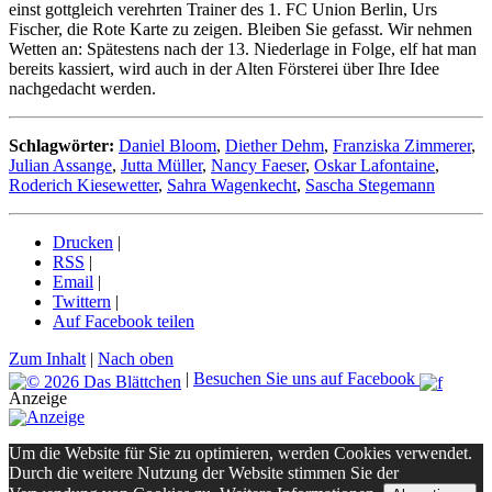
einst gottgleich verehrten Trainer des 1. FC Union Berlin, Urs
Fischer, die Rote Karte zu zeigen. Bleiben Sie gefasst. Wir nehmen
Wetten an: Spätestens nach der 13. Niederlage in Folge, elf hat man
bereits kassiert, wird auch in der Alten Försterei über Ihre Idee
nachgedacht werden.
Schlagwörter:
Daniel Bloom
,
Diether Dehm
,
Franziska Zimmerer
,
Julian Assange
,
Jutta Müller
,
Nancy Faeser
,
Oskar Lafontaine
,
Roderich Kiesewetter
,
Sahra Wagenkecht
,
Sascha Stegemann
Drucken
|
RSS
|
Email
|
Twittern
|
Auf Facebook teilen
Zum Inhalt
|
Nach oben
|
Besuchen Sie uns auf Facebook
Anzeige
Um die Website für Sie zu optimieren, werden Cookies verwendet.
Durch die weitere Nutzung der Website stimmen Sie der