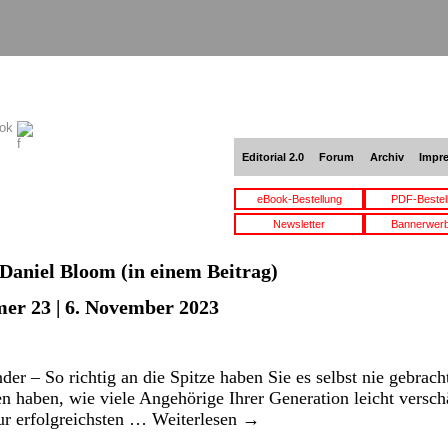
ook
Editorial 2.0
Forum
Archiv
Impr
eBook-Bestellung
PDF-Bestel
Newsletter
Bannerwer
Daniel Bloom
(in einem Beitrag)
er 23 | 6. November 2023
der – So richtig an die Spitze haben Sie es selbst nie gebrac
en haben, wie viele Angehörige Ihrer Generation leicht versc
zur erfolgreichsten …
Weiterlesen
→