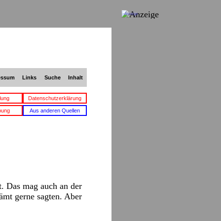
Anzeige
essum
Links
Suche
Inhalt
lung
Datenschutzerklärung
bung
Aus anderen Quellen
ht. Das mag auch an der
hämt gerne sagten. Aber