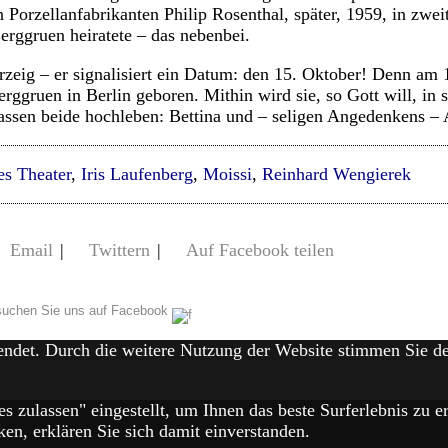
n Porzellanfabrikanten Philip Rosenthal, später, 1959, in zwe
erggruen heiratete – das nebenbei.
zeig – er signalisiert ein Datum: den 15. Oktober! Denn am
rggruen in Berlin geboren. Mithin wird sie, so Gott will, in 
lassen beide hochleben: Bettina und – seligen Angedenkens –
es Theater
,
Iris Laufenberg
,
Moissi
,
Reinhard Wengierek
Email
|
Twittern
|
Auf Facebook teilen
uchen Sie uns auf Facebook
endet. Durch die weitere Nutzung der Website stimmen Sie 
es zulassen" eingestellt, um Ihnen das beste Surferlebnis zu
en, erklären Sie sich damit einverstanden.