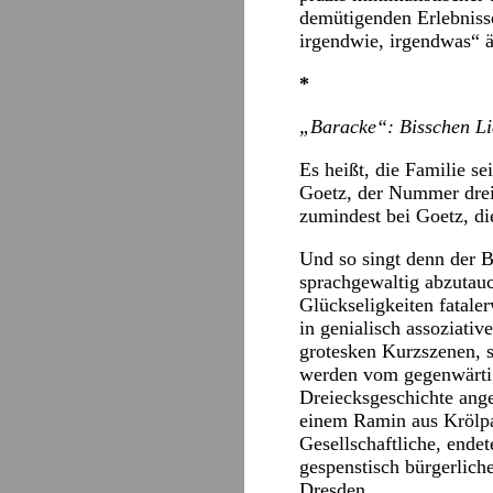
demütigenden Erlebniss
irgendwie, irgendwas“ 
*
„Baracke“: Bisschen Li
Es heißt, die Familie s
Goetz, der Nummer drei 
zumindest bei Goetz, die
Und so singt denn der B
sprachgewaltig abzutauc
Glückseligkeiten fatale
in genialisch assoziati
grotesken Kurzszenen, s
werden vom gegenwärtige
Dreiecksgeschichte ange
einem Ramin aus Krölpa 
Gesellschaftliche, endet
gespenstisch bürgerlich
Dresden.