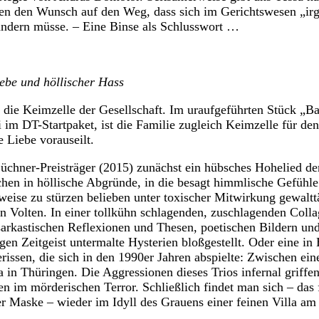
en den Wunsch auf den Weg, dass sich im Gerichtswesen „ir
ändern müsse. – Eine Binse als Schlusswort …
ebe und höllischer Hass
ei die Keimzelle der Gesellschaft. Im uraufgeführten Stück „B
im DT-Startpaket, ist die Familie zugleich Keimzelle für d
 Liebe vorauseilt.
üchner-Preisträger (2015) zunächst ein hübsches Hohelied de
hen in höllische Abgründe, in die besagt himmlische Gefühle
rweise zu stürzen belieben unter toxischer Mitwirkung gewaltt
ven Volten. In einer tollkühn schlagenden, zuschlagenden Coll
arkastischen Reflexionen und Thesen, poetischen Bildern und 
n Zeitgeist untermalte Hysterien bloßgestellt. Oder eine in 
rissen, die sich in den 1990er Jahren abspielte: Zwischen e
in Thüringen. Die Aggressionen dieses Trios infernal griffen 
en im mörderischen Terror. Schließlich findet man sich – das 
er Maske – wieder im Idyll des Grauens einer feinen Villa a