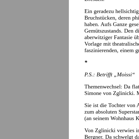
Ein geradezu hellsichti
Bruchstücken, deren phi
haben. Aufs Ganze geseh
Gemütszustands. Den die
aberwitziger Fantasie ü
Vorlage mit theatralisc
faszinierenden, einem 
*
P.S.: Betrifft „Moissi“
Themenwechsel: Da flat
Simone von Zglinicki. 
Sie ist die Tochter von
zum absoluten Supersta
(an seinem Wohnhaus Ka
Von Zglinicki verwies 
Bergner. Da schwelgt d