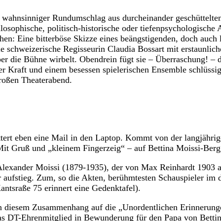
g wahnsinniger Rundumschlag aus durcheinander geschüttelte
losophische, politisch-historische oder tiefenpsychologische 
en: Eine bitterböse Skizze eines beängstigenden, doch auch 
 schweizerische Regisseurin Claudia Bossart mit erstaunlich
ber die Bühne wirbelt. Obendrein fügt sie – Überraschung! – 
her Kraft und einem besessen spielerischen Ensemble schlüs
großen Theaterabend.
tert eben eine Mail in den Laptop. Kommt von der langjähri
Mit Gruß und „kleinem Fingerzeig“ – auf Bettina Moissi-Berg
 Alexander Moissi (1879-1935), der von Max Reinhardt 1903 
r aufstieg. Zum, so die Akten, berühmtesten Schauspieler im
ntsraße 75 erinnert eine Gedenktafel).
in diesem Zusammenhang auf die „Unordentlichen Erinnerunge
as DT-Ehrenmitglied in Bewunderung für den Papa von Bettin