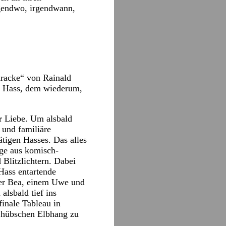
gendwo, irgendwann,
aracke“ von Rainald
en Hass, dem wiederum,
r Liebe. Um alsbald
 und familiäre
ätigen Hasses. Das alles
age aus komisch-
Blitzlichtern. Dabei
Hass entartende
iner Bea, einem Uwe und
alsbald tief ins
finale Tableau in
m hübschen Elbhang zu