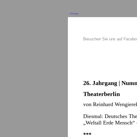
Anzeige
Besuchen Sie uns auf Faceb
26. Jahrgang | Numm
Theaterberlin
von Reinhard Wengiere
Diesmal: Deutsches Thea
„Weltall Erde Mensch“ –
***