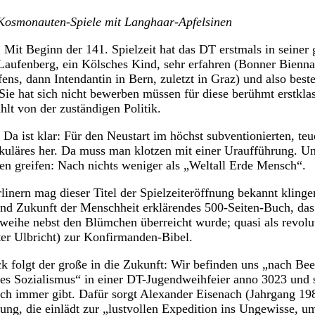
Kosmonauten-Spiele mit Langhaar-Apfelsinen
Mit Beginn der 141. Spielzeit hat das DT erstmals in seiner
s Laufenberg, ein Kölsches Kind, sehr erfahren (Bonner Bienna
fens, dann Intendantin in Bern, zuletzt in Graz) und also best
ie hat sich nicht bewerben müssen für diese berühmt erstklas
hlt von der zuständigen Politik.
 Da ist klar: Für den Neustart im höchst subventionierten, teu
kuläres her. Da muss man klotzen mit einer Uraufführung. 
n greifen: Nach nichts weniger als „Weltall Erde Mensch“.
linern mag dieser Titel der Spielzeiteröffnung bekannt klinge
und Zukunft der Menschheit erklärendes 500-Seiten-Buch, das
eihe nebst den Blümchen überreicht wurde; quasi als revolu
r Ulbricht) zur Konfirmanden-Bibel.
 folgt der große in die Zukunft: Wir befinden uns „nach Bee
s Sozialismus“ in einer DT-Jugendweihfeier anno 3023 und si
och immer gibt. Dafür sorgt Alexander Eisenach (Jahrgang 19
ung, die einlädt zur „lustvollen Expedition ins Ungewisse, um