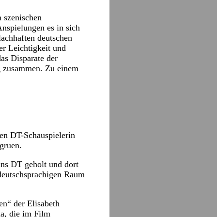
n szenischen
Anspielungen es in sich
lachhaften deutschen
er Leichtigkeit und
das Disparate der
sig zusammen. Zu einem
gen DT-Schauspielerin
gruen.
ans DT geholt und dort
 deutschsprachigen Raum
n“ der Elisabeth
a, die im Film