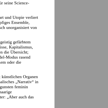
ür seine Science-
t und Utopie verliert
öpfiges Ensemble,
sch unorganisiert von
geistig gefärbtem
isse, Kapitalismus,
en die Übersicht;
ödel-Modus rasend
Lem oder die
t künstlichen Organen
alisches „Narrativ“ in
ugunsten feminin
haarige
ter: „Aber auch das