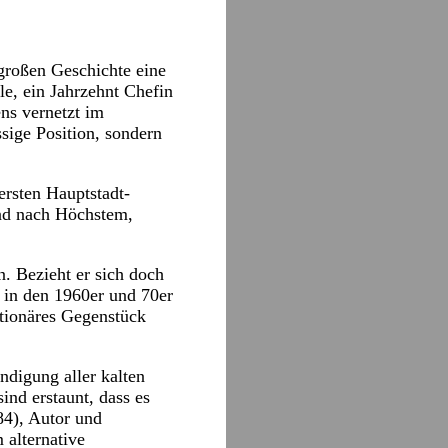
 großen Geschichte eine
le, ein Jahrzehnt Chefin
ens vernetzt im
sige Position, sondern
ersten Hauptstadt-
Und nach Höchstem,
n. Bezieht er sich doch
 in den 1960er und 70er
tionäres Gegenstück
ndigung aller kalten
nd erstaunt, dass es
84), Autor und
 alternative