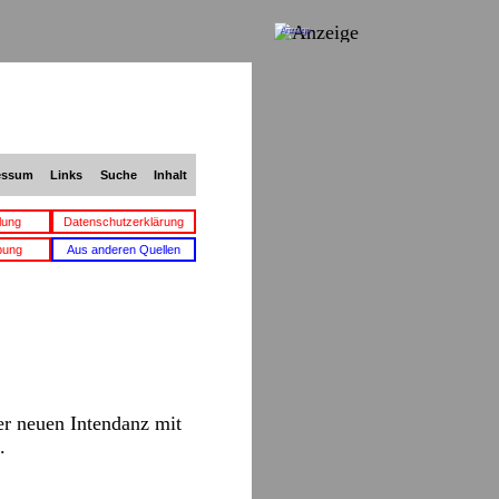
Anzeige
essum
Links
Suche
Inhalt
lung
Datenschutzerklärung
bung
Aus anderen Quellen
er neuen Intendanz mit
.