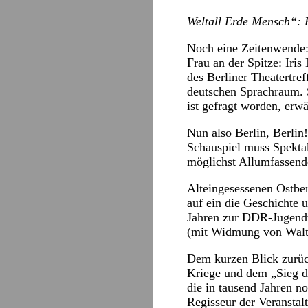
Weltall Erde Mensch“: 
Noch eine Zeitenwende: 
Frau an der Spitze: Iri
des Berliner Theatertref
deutschen Sprachraum. S
ist gefragt worden, erwä
Nun also Berlin, Berlin!
Schauspiel muss Spekta
möglichst Allumfassende
Alteingesessenen Ostber
auf ein die Geschichte 
Jahren zur DDR-Jugendw
(mit Widmung von Walte
Dem kurzen Blick zurück
Kriege und dem „Sieg de
die in tausend Jahren n
Regisseur der Veranstalt