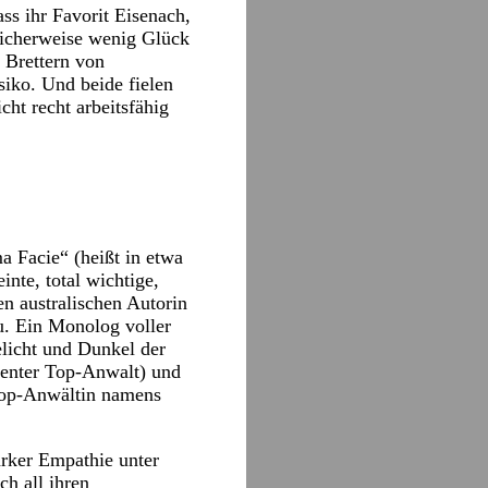
ss ihr Favorit Eisenach,
licherweise wenig Glück
n Brettern von
iko. Und beide fielen
ht recht arbeitsfähig
a Facie“ (heißt in etwa
nte, total wichtige,
en australischen Autorin
u. Ein Monolog voller
elicht und Dunkel der
nenter Top-Anwalt) und
Top-Anwältin namens
arker Empathie unter
h all ihren