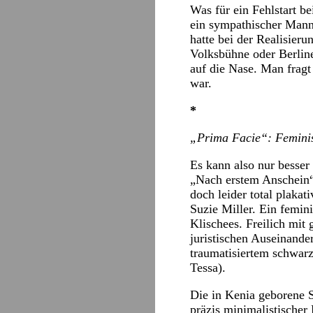
Was für ein Fehlstart b
ein sympathischer Mann 
hatte bei der Realisieru
Volksbühne oder Berlin
auf die Nase. Man fragt
war.
*
„Prima Facie“: Feminis
Es kann also nur besser
„Nach erstem Anschein“)
doch leider total plaka
Suzie Miller. Ein femin
Klischees. Freilich mit 
juristischen Auseinand
traumatisiertem schwar
Tessa).
Die in Kenia geborene S
präzis minimalistischer