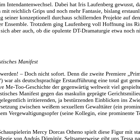
eim Intendantenwechsel. Dabei hat Iris Laufenberg gewusst, da
mit reichlich Grips und noch mehr Fantasie, bislang erstaun
ng seiner konzeptionell durchaus schillernden Projekte auf de
er Ensemble. Trotzdem ging Laufenberg voll Hoffnung ins Ris
 sich aber auch, ob die opulente DT-Dramaturgie etwa noch nic
tisches Manifest
 werden! – Doch nicht sofort. Denn die zweite Premiere „Prim
 war als deutschsprachige Erstaufführung eine total gut gemei
tive Me-Too-Geschichte der gegenwärtig weltweit viel gespielt
istisches Manifest gegen das maskulin geprägte Gerichtsmilie
gelegentlich irritierenden, ja bestürzenden Einblicken ins Zwi
ersetzung zwischen weißem sexuellem Gewalttäter (ein promi
zem Vergewaltigungsopfer (seine Kollegin, eine prominente 
chauspielerin Mercy Dorcas Otheno spielt diese Figur mit st
 Regie von András Dömötör. Seltsamerweise gibt uns Tessa nac