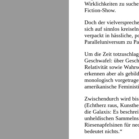
Wirklichkeiten zu suche
Fiction-Show.
Doch der vielverspreche
sich auf sinnlos kreise
verpackt in hässliche, p
Paralleluniversum zu Pa
Um die Zeit totzuschlag
Geschwafel: über Geschl
Relativität sowie Wahrs
erkennen aber als gebi
monologisch vorgetrage
amerikanische Feministi
Zwischendurch wird bis
(Echtherz raus, Kunsthe
die Galaxis: Es beschre
unheldischen Sammelns 
Riesenapfelsinen für ne
bedeutet nichts.“