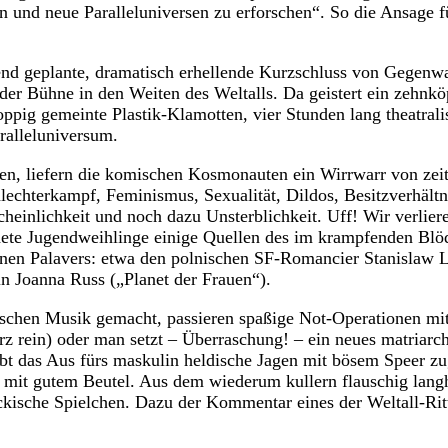
n und neue Paralleluniversen zu erforschen“. So die Ansage f
nd geplante, dramatisch erhellende Kurzschluss von Gegenwar
lnder Bühne in den Weiten des Weltalls. Da geistert ein zehnk
oppig gemeinte Plastik-Klamotten, vier Stunden lang theatrali
ralleluniversum.
en, liefern die komischen Kosmonauten ein Wirrwarr von zeit
echterkampf, Feminismus, Sexualität, Dildos, Besitzverhältn
cheinlichkeit und noch dazu Unsterblichkeit. Uff! Wir verlier
ldete Jugendweihlinge einige Quellen des im krampfenden Bl
nen Palavers: etwa den polnischen SF-Romancier Stanislaw 
n Joanna Russ („Planet der Frauen“).
schen Musik gemacht, passieren spaßige Not-Operationen mi
rz rein) oder man setzt – Überraschung! – ein neues matriarch
ibt das Aus fürs maskulin heldische Jagen mit bösem Speer z
mit gutem Beutel. Aus dem wiederum kullern flauschig lang
ckische Spielchen. Dazu der Kommentar eines der Weltall-Rit