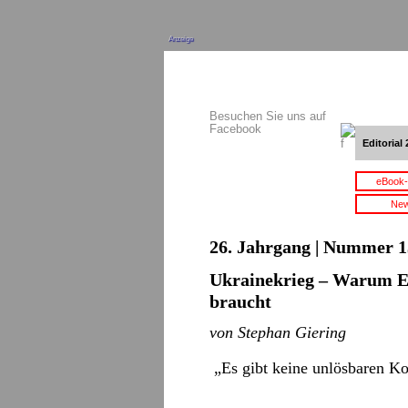
Anzeige
Besuchen Sie uns auf
Facebook
Editorial 
eBook-
New
26. Jahrgang | Nummer 13
Ukrainekrieg – Warum Eu
braucht
von Stephan Giering
„Es gibt keine unlösbaren Ko