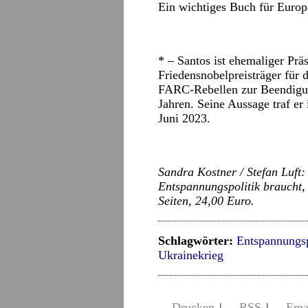
Ein wichtiges Buch für Europ
* – Santos ist ehemaliger Pr
Friedensnobelpreisträger für
FARC-Rebellen zur Beendigun
Jahren. Seine Aussage traf er
Juni 2023.
Sandra Kostner / Stefan Luft
Entspannungspolitik braucht,
Seiten, 24,00 Euro.
Schlagwörter:
Entspannungsp
Ukrainekrieg
Drucken
|
RSS
|
Ema