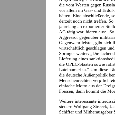
die vom Westen gegen Russlan
vor allem im Gas- und Erdöl-B
hätten. Eine abschließende, s
derzeit noch nicht treffen. S
jahrelang an exponierter Ste
AG tätig war, hierzu aus: „So
Aggressor gegenüber militäris
Gegenwehr leistet, gibt sich 
wirtschaftlich geschlagen und 
Springer weiter: „Die lachend
Lieferung eines sanktionsbedi
die OPEC-Staaten sowie rohst
Lateinamerika.“ Um diese Länd
die deutsche Außenpolitik b
Menschenrechten verpflichtete
einfache Motto aus der Dreig
Fressen, dann kommt die Mor
Weitere interessante interdisz
steuern Wolfgang Streeck, Ja
Schiffer und Mitherausgeber S