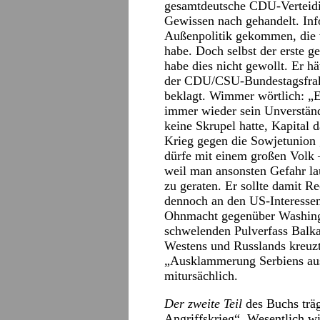
gesamtdeutsche CDU-Verteidi
Gewissen nach gehandelt. Inf
Außenpolitik gekommen, die vi
habe. Doch selbst der erste 
habe dies nicht gewollt. Er h
der CDU/CSU-Bundestagsfrakt
beklagt. Wimmer wörtlich: „E
immer wieder sein Unverständ
keine Skrupel hatte, Kapital 
Krieg gegen die Sowjetunion 
dürfe mit einem großen Volk
weil man ansonsten Gefahr lau
zu geraten. Er sollte damit Re
dennoch an den US-Interessen 
Ohnmacht gegenüber Washing
schwelenden Pulverfass Balkan
Westens und Russlands kreuzt
„Ausklammerung Serbiens aus
mitursächlich.
Der zweite Teil
des Buchs träg
Angriffskrieg“
.
Wesentlich wi