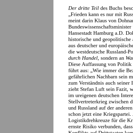
Der
dritte Teil
des Buchs besch
„Frieden kann es nur mit Rus
meint darin Klaus von Dohnan
Bundeswissenschaftsminister 
Hansestadt Hamburg a.D. Dohn
historische und geopolitische
aus deutscher und europäische
die westdeutsche Russland-Po
durch Handel,
sondern an
Wa
Diese Auffassung von Politik
führt aus: „Wie immer die Be
gefährlichen Nachbarn sein m
zum Verständnis auch seiner I
zieht Stefan Luft sein Fazit,
im ureigenen deutschen Intere
Stellvertreterkrieg zwischen
und Russland auf der anderen 
schon jetzt eine Kriegspartei.
Logistikdrehkreuze für die Kr
ernste Risiko verbunden, dass
Konflikts auf Drittstaaten ko