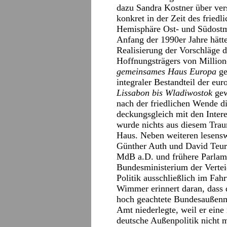
dazu Sandra Kostner über vers
konkret in der Zeit des fried
Hemisphäre Ost- und Südostmi
Anfang der 1990er Jahre hätte 
Realisierung der Vorschläge d
Hoffnungsträgers von Million
gemeinsames Haus Europa
ge
integraler Bestandteil der eu
Lissabon bis Wladiwostok
gew
nach der friedlichen Wende d
deckungsgleich mit den Inter
wurde nichts aus diesem Tra
Haus. Neben weiteren lesensw
Günther Auth und David Teurt
MdB a.D. und frühere Parlame
Bundesministerium der Verte
Politik ausschließlich im Fah
Wimmer erinnert daran, dass d
hoch geachtete Bundesaußenm
Amt niederlegte, weil er eine 
deutsche Außenpolitik nicht m