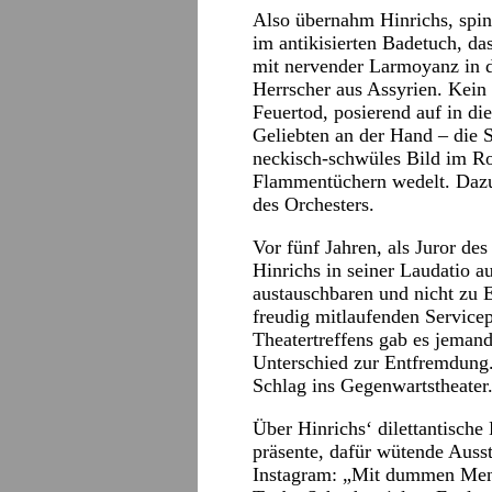
Also übernahm Hinrichs, spi
im antikisierten Badetuch, d
mit nervender Larmoyanz in 
Herrscher aus Assyrien. Kein 
Feuertod, posierend auf in d
Geliebten an der Hand – die 
neckisch-schwüles Bild im Rot
Flammentüchern wedelt. Daz
des Orchesters.
Vor fünf Jahren, als Juror des
Hinrichs in seiner Laudatio a
austauschbaren und nicht zu E
freudig mitlaufenden Service
Theatertreffens gab es jemand
Unterschied zur Entfremdung.
Schlag ins Gegenwartstheater
Über Hinrichs‘ dilettantische
präsente, dafür wütende Aus
Instagram: „Mit dummen Mensc