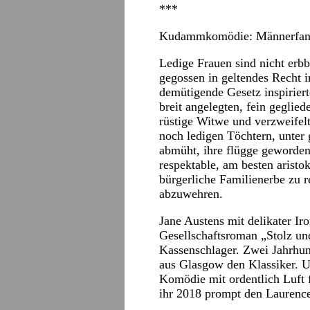
***
Kudammkomödie:
Männerfan
Ledige Frauen sind nicht erbb
gegossen in geltendes Recht 
demütigende Gesetz inspirier
breit angelegten, fein geglied
rüstige Witwe und verzweifel
noch ledigen Töchtern, unte
abmüht, ihre flügge geworden
respektable, am besten arist
bürgerliche Familienerbe zu r
abzuwehren.
Jane Austens mit delikater Iro
Gesellschaftsroman „Stolz un
Kassenschlager. Zwei Jahrhun
aus Glasgow den Klassiker. U
Komödie mit ordentlich Luft 
ihr 2018 prompt den Laurenc