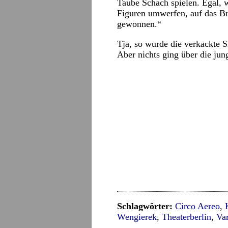
Taube Schach spielen. Egal, w
Figuren umwerfen, auf das Bre
gewonnen.“
Tja, so wurde die verkackte
Aber nichts ging über die jun
Schlagwörter:
Circo Aereo
,
Wengierek
,
Theaterberlin
,
Va