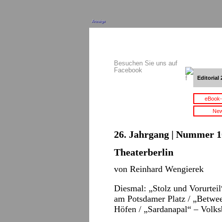
Anzeige
Besuchen Sie uns auf
Facebook
Editorial 
eBook-
New
26. Jahrgang | Nummer 10
Theaterberlin
von Reinhard Wengierek
Diesmal: „Stolz und Vorurte
am Potsdamer Platz / „Betwe
Höfen / „Sardanapal“ – Volk