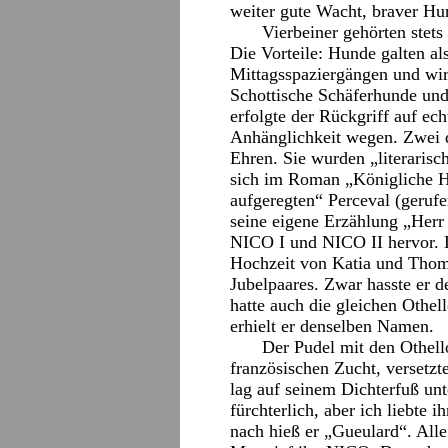
weiter gute Wacht, braver Hu
Vierbeiner gehörten stet
Die Vorteile: Hunde galten al
Mittagsspaziergängen und wir
Schottische Schäferhunde un
erfolgte der Rückgriff auf ech
Anhänglichkeit wegen. Zwei 
Ehren. Sie wurden „literarisc
sich im Roman „Königliche Ho
aufgeregten“ Perceval (geru
seine eigene Erzählung „Her
NICO I und NICO II hervor. L
Hochzeit von Katia und Thoma
Jubelpaares. Zwar hasste er d
hatte auch die gleichen Othe
erhielt er denselben Namen.
Der Pudel mit den Othel
französischen Zucht, versetzt
lag auf seinem Dichterfuß unt
fürchterlich, aber ich liebte 
nach hieß er „Gueulard“. All