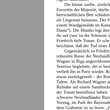
Die kleine sanfte, zierli
Favoritin der Majestät, durft
herrschaftlichen Bett schlafe
als Liegestatt benutzen. Der 
einem Wandgemälde im Konze
Diana“). Die Hündin legt ihr
ihr auf (wer ist die Schönste
Friedrich tiefe Trauer. Er sc
beschämt, daß der Tod eines 
Gegensätzlich zu Friedri
robustere Rasse der Neufundl
Wagner in Riga angeschlossen 
Seereise begleitete, die er bes
verließ ihn in Paris wieder. 
etwas zurückgestuft – der Ki
Talent. Als Richard Wagner am
Rufnähe auf einem Samthocker
der Tonart beeinflusst haben
schwarze Neufundländer Russ, 
Vorzug, im Park der Bayreuth
dem Grabstein ist zu lesen: 