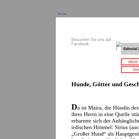
Anzeige
Besuchen Sie uns auf
Facebook
Editorial 
eBook-
New
Hunde, Götter und Gesc
D
a ist Maira, die Hündin des
ihres Herrn in eine Quelle stü
erbarmte sich der Anhängliche
irdischen Himmel: Sirius (au
„Großer Hund“ als Hauptgesti