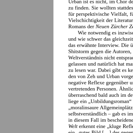
Urban ist es nicht, im Chor d
zu finden. Sie wollten stattd
für perspektivische Vielfalt,
Vielschichtigkeit der Literatu
Romans der
Neuen Zürcher Z
Wie notwendig es inzwisc
und wie schwer das gleichzeit
das erwähnte Interview. Die ü
Shitstorm gegen die Autoren,
Weltverständnis nicht entsp
gelassen und natürlich hat m
zu lesen war. Dabei gibt es k
den von Zeh und Urban vorge
negative Reflexe gegenüber u
vertretenden Personen. Ähnli
überraschend bald auch im de
liege ein „Unbildungsroman“
„moralinsaure Allgemeinplätze
selbstverständlich – gab es 
in diesem Fall im bescheide
Welt
erkennt eine „kluge Refl
ein „gutes Bild […] der gegen