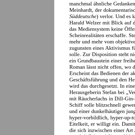
manchmal ähnliche Gedanken a
Meinhardt, der dokumentarisch
Süddeutsche
) verlor. Und es 
Harald Welzer mit Blick auf d
das Mediensystem keine Öffen
Scheinrealitäten erschaffe. St
mehr und mehr vom objektive
zugunsten eines Aktivismus f
solle. Zur Disposition steht n
ein Grundbaustein einer frei
Roman lässt nicht offen, wo 
Erscheint das Bedienen der a
Geschäftsführung und den He
wird das durchgesetzt. In ein
Herausgeberin Stefan bei „V
mit Räucherlachs in Dill-Gin
Schiff solle blitzschnell gew
und einer dunkelhäutigen junge
hyper-vorbildlich, hyper-up-t
Eitelkeit, er willigt ein. Dam
die sich inzwischen einer Art