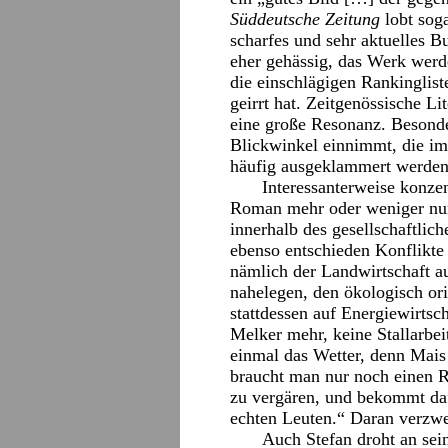
Süddeutsche Zeitung
lobt soga
scharfes und sehr aktuelles 
eher gehässig, das Werk werde
die einschlägigen Rankinglist
geirrt hat. Zeitgenössische L
eine große Resonanz. Besonde
Blickwinkel einnimmt, die im
häufig ausgeklammert werden
Interessanterweise konze
Roman mehr oder weniger nur
innerhalb des gesellschaftli
ebenso entschieden Konflikte
nämlich der Landwirtschaft au
nahelegen, den ökologisch ori
stattdessen auf Energiewirtsc
Melker mehr, keine Stallarbei
einmal das Wetter, denn Mais
braucht man nur noch einen R
zu vergären, und bekommt daf
echten Leuten.“ Daran verzwei
Auch Stefan droht an sei