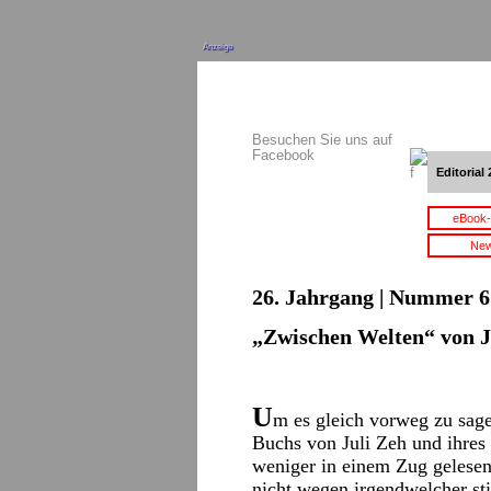
Anzeige
Besuchen Sie uns auf
Facebook
Editorial 
eBook-
New
26. Jahrgang | Nummer 6 
„Zwischen Welten“ von 
U
m es gleich vorweg zu sage
Buchs von Juli Zeh und ihre
weniger in einem Zug gelesen
nicht wegen irgendwelcher sti