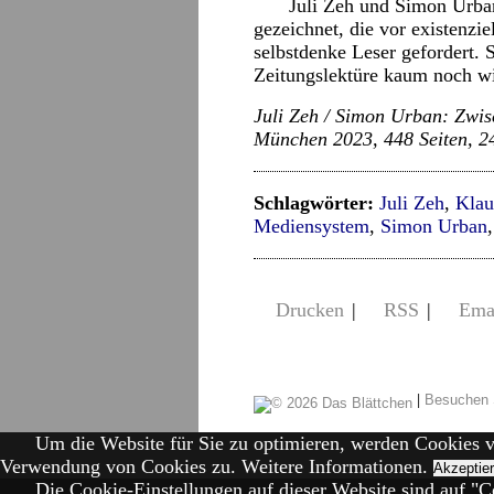
Juli Zeh und Simon Urba
gezeichnet, die vor existenzi
selbstdenke Leser gefordert. 
Zeitungslektüre kaum noch wi
Juli Zeh / Simon Urban: Zwis
München 2023, 448 Seiten, 2
Schlagwörter:
Juli Zeh
,
Klau
Mediensystem
,
Simon Urban
Drucken
|
RSS
|
Ema
|
Besuchen 
Um die Website für Sie zu optimieren, werden Cookies 
Verwendung von Cookies zu.
Weitere Informationen.
Akzeptie
Die Cookie-Einstellungen auf dieser Website sind auf "Co