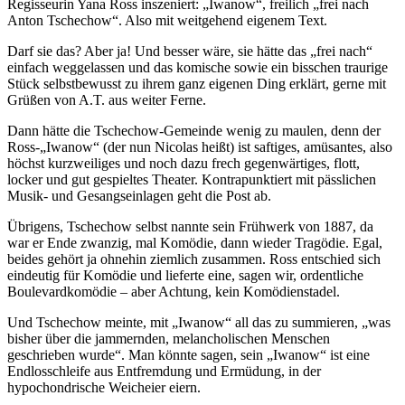
Regisseurin Yana Ross inszeniert: „Iwanow“, freilich „frei nach
Anton Tschechow“. Also mit weitgehend eigenem Text.
Darf sie das? Aber ja! Und besser wäre, sie hätte das „frei nach“
einfach weggelassen und das komische sowie ein bisschen traurige
Stück selbstbewusst zu ihrem ganz eigenen Ding erklärt, gerne mit
Grüßen von A.T. aus weiter Ferne.
Dann hätte die Tschechow-Gemeinde wenig zu maulen, denn der
Ross-„Iwanow“ (der nun Nicolas heißt) ist saftiges, amüsantes, also
höchst kurzweiliges und noch dazu frech gegenwärtiges, flott,
locker und gut gespieltes Theater. Kontrapunktiert mit pässlichen
Musik- und Gesangseinlagen geht die Post ab.
Übrigens, Tschechow selbst nannte sein Frühwerk von 1887, da
war er Ende zwanzig, mal Komödie, dann wieder Tragödie. Egal,
beides gehört ja ohnehin ziemlich zusammen. Ross entschied sich
eindeutig für Komödie und lieferte eine, sagen wir, ordentliche
Boulevardkomödie – aber Achtung, kein Komödienstadel.
Und Tschechow meinte, mit „Iwanow“ all das zu summieren, „was
bisher über die jammernden, melancholischen Menschen
geschrieben wurde“. Man könnte sagen, sein „Iwanow“ ist eine
Endlosschleife aus Entfremdung und Ermüdung, in der
hypochondrische Weicheier eiern.