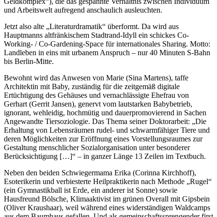
Geldkomplex“), die das gespannte Verhältnis zwischen Individuum
und Arbeitswelt aufregend anschaulich ausleuchten.
Jetzt also alte „Literaturdramatik“ überformt. Da wird aus
Hauptmanns altfränkischem Stadtrand-Idyll ein schickes Co-
Working- / Co-Gardening-Space für internationales Sharing. Motto:
Landleben in eins mit urbanem Anspruch – nur 40 Minuten S-Bahn
bis Berlin-Mitte.
Bewohnt wird das Anwesen von Marie (Sina Martens), taffe
Architektin mit Baby, zuständig für die zeitgemäß digitale
Ertüchtigung des Gehäuses und vernachlässigte Ehefrau von
Gerhart (Gerrit Jansen), genervt vom lautstarken Babybetrieb,
ignorant, wehleidig, hochmütig und dauerpromovierend in Sachen
Angewandte Tiersoziologie. Das Thema seiner Doktorarbeit: „Die
Erhaltung von Lebensräumen rudel- und schwarmfähiger Tiere und
deren Möglichkeiten zur Eröffnung eines Vorstellungsraumes zur
Gestaltung menschlicher Sozialorganisation unter besonderer
Berücksichtigung […]“ – in ganzer Länge 13 Zeilen im Textbuch.
Neben den beiden Schwiegermama Erika (Corinna Kirchhoff),
Esoterikerin und verbiesterte Heilpraktikerin nach Methode „Rugel“
(ein Gymnastikball ist Erde, ein anderer ist Sonne) sowie
Hausfreund Bölsche, Klimaaktivist im grünen Overall mit Gipsbein
(Oliver Kraushaar), weil während eines widerständigen Waldcamps
aus dem Baumhaus gefallen. Und als gemeinschaftssprengender first