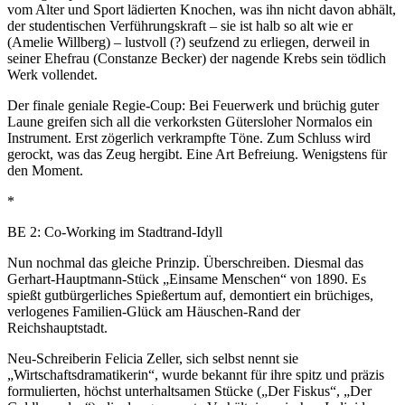
vom Alter und Sport lädierten Knochen, was ihn nicht davon abhält,
der studentischen Verführungskraft – sie ist halb so alt wie er
(Amelie Willberg) – lustvoll (?) seufzend zu erliegen, derweil in
seiner Ehefrau (Constanze Becker) der nagende Krebs sein tödlich
Werk vollendet.
Der finale geniale Regie-Coup: Bei Feuerwerk und brüchig guter
Laune greifen sich all die verkorksten Gütersloher Normalos ein
Instrument. Erst zögerlich verkrampfte Töne. Zum Schluss wird
gerockt, was das Zeug hergibt. Eine Art Befreiung. Wenigstens für
den Moment.
*
BE 2: Co-Working im Stadtrand-Idyll
Nun nochmal das gleiche Prinzip. Überschreiben. Diesmal das
Gerhart-Hauptmann-Stück „Einsame Menschen“ von 1890. Es
spießt gutbürgerliches Spießertum auf, demontiert ein brüchiges,
verlogenes Familien-Glück am Häuschen-Rand der
Reichshauptstadt.
Neu-Schreiberin Felicia Zeller, sich selbst nennt sie
„Wirtschaftsdramatikerin“, wurde bekannt für ihre spitz und präzis
formulierten, höchst unterhaltsamen Stücke („Der Fiskus“, „Der