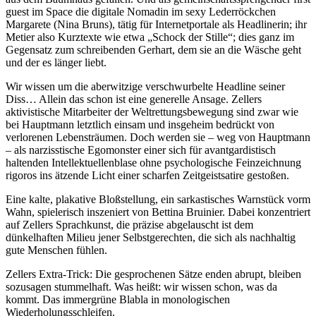
guest im Space die digitale Nomadin im sexy Lederröckchen
Margarete (Nina Bruns), tätig für Internetportale als Headlinerin; ihr
Metier also Kurztexte wie etwa „Schock der Stille“; dies ganz im
Gegensatz zum schreibenden Gerhart, dem sie an die Wäsche geht
und der es länger liebt.
Wir wissen um die aberwitzige verschwurbelte Headline seiner
Diss… Allein das schon ist eine generelle Ansage. Zellers
aktivistische Mitarbeiter der Weltrettungsbewegung sind zwar wie
bei Hauptmann letztlich einsam und insgeheim bedrückt von
verlorenen Lebensträumen. Doch werden sie – weg von Hauptmann
– als narzisstische Egomonster einer sich für avantgardistisch
haltenden Intellektuellenblase ohne psychologische Feinzeichnung
rigoros ins ätzende Licht einer scharfen Zeitgeistsatire gestoßen.
Eine kalte, plakative Bloßstellung, ein sarkastisches Warnstück vorm
Wahn, spielerisch inszeniert von Bettina Bruinier. Dabei konzentriert
auf Zellers Sprachkunst, die präzise abgelauscht ist dem
dünkelhaften Milieu jener Selbstgerechten, die sich als nachhaltig
gute Menschen fühlen.
Zellers Extra-Trick: Die gesprochenen Sätze enden abrupt, bleiben
sozusagen stummelhaft. Was heißt: wir wissen schon, was da
kommt. Das immergrüne Blabla in monologischen
Wiederholungsschleifen.