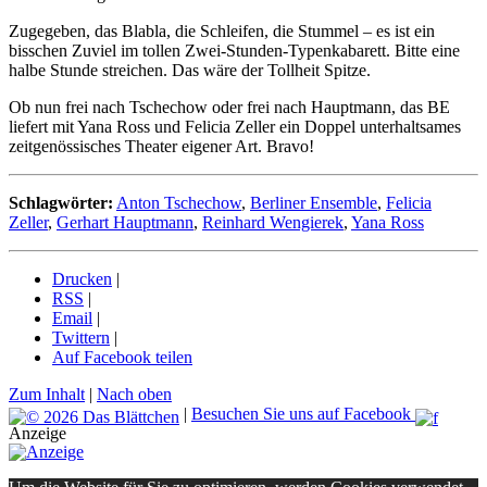
Zugegeben, das Blabla, die Schleifen, die Stummel – es ist ein
bisschen Zuviel im tollen Zwei-Stunden-Typenkabarett. Bitte eine
halbe Stunde streichen. Das wäre der Tollheit Spitze.
Ob nun frei nach Tschechow oder frei nach Hauptmann, das BE
liefert mit Yana Ross und Felicia Zeller ein Doppel unterhaltsames
zeitgenössisches Theater eigener Art. Bravo!
Schlagwörter:
Anton Tschechow
,
Berliner Ensemble
,
Felicia
Zeller
,
Gerhart Hauptmann
,
Reinhard Wengierek
,
Yana Ross
Drucken
|
RSS
|
Email
|
Twittern
|
Auf Facebook teilen
Zum Inhalt
|
Nach oben
|
Besuchen Sie uns auf Facebook
Anzeige