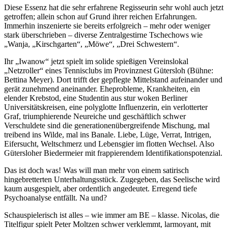
Diese Essenz hat die sehr erfahrene Regisseurin sehr wohl auch jetzt
getroffen; allein schon auf Grund ihrer reichen Erfahrungen.
Immerhin inszenierte sie bereits erfolgreich – mehr oder weniger
stark überschrieben – diverse Zentralgestirne Tschechows wie
„Wanja, „Kirschgarten“, „Möwe“, „Drei Schwestern“.
Ihr „Iwanow“ jetzt spielt im solide spießigen Vereinslokal
„Netzroller“ eines Tennisclubs im Provinznest Gütersloh (Bühne:
Bettina Meyer). Dort trifft der gepflegte Mittelstand aufeinander und
gerät zunehmend aneinander. Eheprobleme, Krankheiten, ein
elender Krebstod, eine Studentin aus stur woken Berliner
Universitätskreisen, eine polyglotte Influenzerin, ein verlotterter
Graf, triumphierende Neureiche und geschäftlich schwer
Verschuldete sind die generationenübergreifende Mischung, mal
treibend ins Wilde, mal ins Banale. Liebe, Lüge, Verrat, Intrigen,
Eifersucht, Weltschmerz und Lebensgier im flotten Wechsel. Also
Gütersloher Biedermeier mit frappierendem Identifikationspotenzial.
Das ist doch was! Was will man mehr von einem satirisch
hingebretterten Unterhaltungsstück. Zugegeben, das Seelische wird
kaum ausgespielt, aber ordentlich angedeutet. Erregend tiefe
Psychoanalyse entfällt. Na und?
Schauspielerisch ist alles – wie immer am BE – klasse. Nicolas, die
Titelfigur spielt Peter Moltzen schwer verklemmt, larmoyant, mit