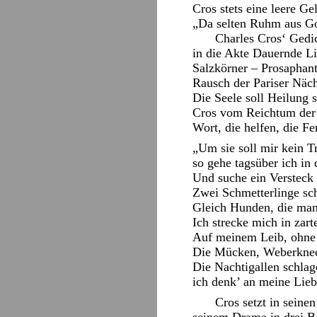
Cros stets eine leere G
„Da selten Ruhm aus Gol
Charles Cros‘ Gedic
in die Akte Dauernde L
Salzkörner – Prosaphant
Rausch der Pariser Näch
Die Seele soll Heilung s
Cros vom Reichtum der N
Wort, die helfen, die F
„Um sie soll mir kein 
so gehe tagsüber ich in
Und suche ein Versteck
Zwei Schmetterlinge s
Gleich Hunden, die man 
Ich strecke mich in zar
Auf meinem Leib, ohne d
Die Mücken, Weberknec
Die Nachtigallen schlag
ich denk’ an meine Lieb
Cros setzt in seine