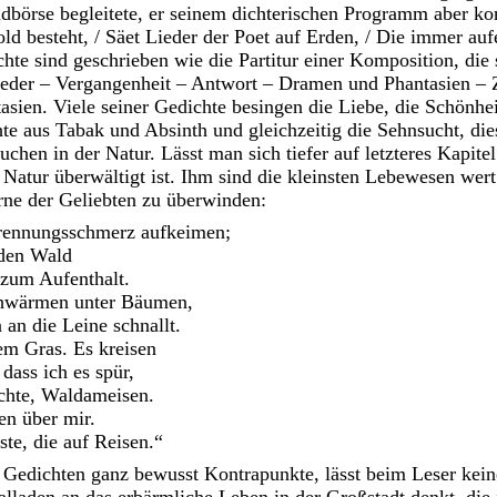
eldbörse begleitete, er seinem dichterischen Programm aber kon
d besteht, / Säet Lieder der Poet auf Erden, / Die immer au
hte sind geschrieben wie die Partitur einer Komposition, die 
ieder – Vergangenheit – Antwort – Dramen und Phantasien – 
asien. Viele seiner Gedichte besingen die Liebe, die Schönhei
te aus Tabak und Absinth und gleichzeitig die Sehnsucht, die
uchen in der Natur. Lässt man sich tiefer auf letzteres Kapitel
atur überwältigt ist. Ihm sind die kleinsten Lebewesen wert
erne der Geliebten zu überwinden:
Trennungsschmerz aufkeimen;
 den Wald
 zum Aufenthalt.
chwärmen unter Bäumen,
an die Leine schnallt.
tem Gras. Es kreisen
ass ich es spür,
hte, Waldameisen.
en über mir.
ste, die auf Reisen.“
n Gedichten ganz bewusst Kontrapunkte, lässt beim Leser keine