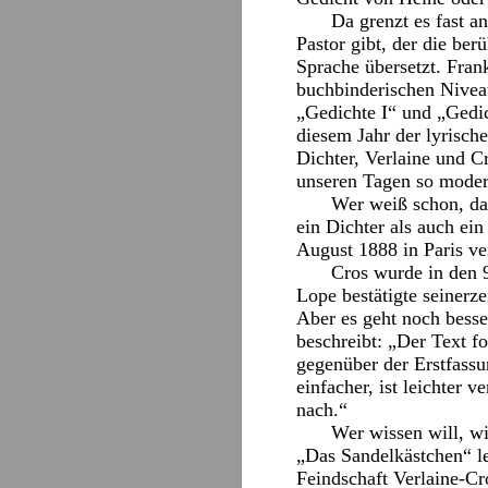
Da grenzt es fast a
Pastor gibt, der die ber
Sprache übersetzt. Fra
buchbinderischen Nivea
„Gedichte I“ und „Gedic
diesem Jahr der lyrisch
Dichter, Verlaine und Cr
unseren Tagen so moder
Wer weiß schon, da
ein Dichter als auch ein
August 1888 in Paris ve
Cros wurde in den 
Lope bestätigte seinerz
Aber es geht noch bess
beschreibt: „Der Text f
gegenüber der Erstfassun
einfacher, ist leichter 
nach.“
Wer wissen will, wi
„Das Sandelkästchen“ le
Feindschaft Verlaine-Cro