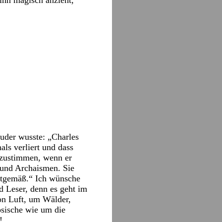
ihn magisch anzieht,
uder wusste: „Charles
als verliert und dass
r zustimmen, wenn er
n und Archaismen. Sie
eitgemäß.“ Ich wünsche
 Leser, denn es geht im
von Luft, um Wälder,
ösische wie um die
!