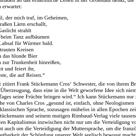
lladen an das erbärmliche Leben in der Großstadt denkt, die 
 erwartet:
l, der mich traf, im Geheimen,
raßen Lärm erschallt,
aslicht strahlt
n beim Tanz aufbäumen
 Labsal für Würmer bald.
 trauten Kreisen
h das blonde Bier
zur Trunkenheit hinreißen,
t und feiert ihr,
ste, die auf Reisen.“
 zitiert Frank Stückemann Cros‘ Schwester, die von ihrem Br
e Überzeugung, dass eine in die Welt geworfene Idee sich niem
 Tages seine Früchte bringen wird.“ Ich kann Stückemann nu
rache von Charles Cros „gesund ist, einfach, ohne Neologisme
er klassischen Sprache, sozusagen mühelos in allen Epochen z
tückemann und seinem mutigen Rimbaud-Verlag viele tausend
alen Kapitalismus inzwischen nicht nur um die Verteidigung 
t auch um die Verteidigung der Muttersprache, um die franz
ostbarkeit der Schöpfung unserer Welt seelisch bewusst macht