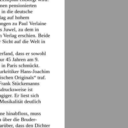
inen pensionierten
 in die deutsche
lag auf hohem
ungen zu Paul Verlaine
es Juwel, zu dem in
 Verlag erschien. Beide
 Sicht auf die Welt in
rfand, dass er sowohl
nur 45 Jahren am 9.
 in Paris schmückt.
urkritiker Hans-Joachim
schen Originals“ traf.
 Frank Stückemanns
sdrucksweise ist
iger. Er liest sich
 Musikalität deutlich
ine hinabfloss, muss
 über die Bruder-
arüber, dass den Dichter