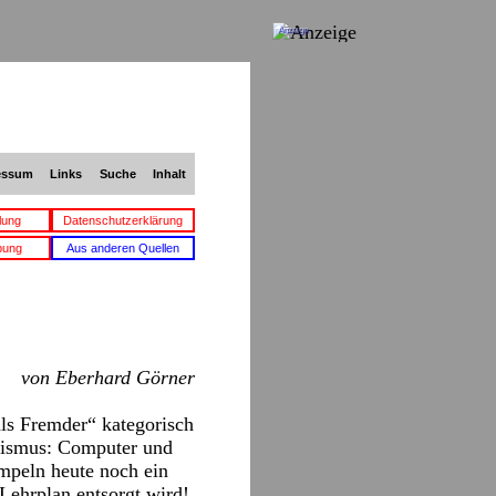
Anzeige
essum
Links
Suche
Inhalt
lung
Datenschutzerklärung
bung
Aus anderen Quellen
von Eberhard Görner
als Fremder“ kategorisch
ialismus: Computer und
mpeln heute noch ein
Lehrplan entsorgt wird!