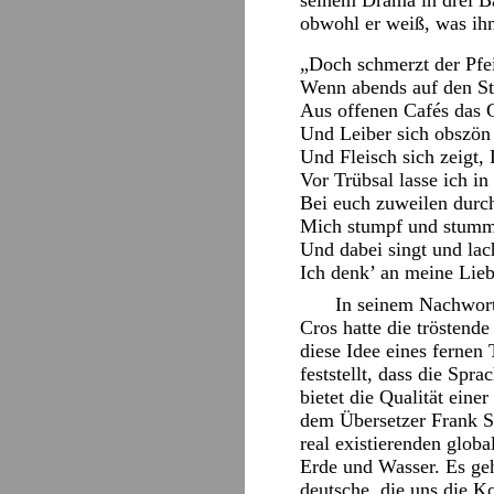
seinem Drama in drei Ba
obwohl er weiß, was ihn
„Doch schmerzt der Pfei
Wenn abends auf den St
Aus offenen Cafés das G
Und Leiber sich obszö
Und Fleisch sich zeigt,
Vor Trübsal lasse ich in
Bei euch zuweilen durc
Mich stumpf und stumm 
Und dabei singt und lach
Ich denk’ an meine Lieb
In seinem Nachwort
Cros hatte die tröstend
diese Idee eines fernen
feststellt, dass die Sp
bietet die Qualität ein
dem Übersetzer Frank S
real existierenden glob
Erde und Wasser. Es geh
deutsche, die uns die K