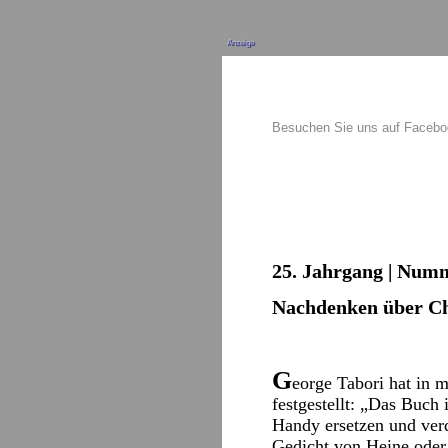
Anzeige
Besuchen Sie uns auf Faceb
25. Jahrgang | Numm
Nachdenken über Ch
G
eorge Tabori hat in 
festgestellt: „Das Buch 
Handy ersetzen und ver
Gedicht von Heine oder 