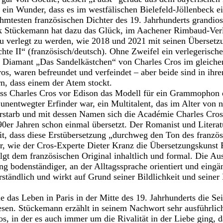
n ein Wunder, dass es im westfälischen Bielefeld-Jöllenbeck e
ühmtesten französischen Dichter des 19. Jahrhunderts grandios
nk Stückemann hat dazu das Glück, im Aachener Rimbaud-Ver
u verlegt zu werden, wie 2018 und 2021 mit seinen Übersetz
hte II“ (französisch/deutsch). Ohne Zweifel ein verlegerisch
e Diamant „Das Sandelkästchen“ von Charles Cros im gleichen
os, waren befreundet und verfeindet – aber beide sind in ihrer
n, dass einem der Atem stockt.
ss Charles Cros vor Edison das Modell für ein Grammophon e
 unentwegter Erfinder war, ein Multitalent, das im Alter von 
rstarb und mit dessen Namen sich die Académie Charles Cros
90er Jahren schon einmal übersetzt. Der Romanist und Literat
eit, dass diese Erstübersetzung „durchweg den Ton des französi
er, wie der Cros-Experte Dieter Kranz die Übersetzungskunst
olgt dem französischen Original inhaltlich und formal. Die Au
g bodenständiger, an der Alltagssprache orientiert und eingäng
verständlich und wirkt auf Grund seiner Bildlichkeit und seiner
e das Leben in Paris in der Mitte des 19. Jahrhunderts die Se
sen. Stückemann erzählt in seinem Nachwort sehr ausführlich
s, in der es auch immer um die Rivalität in der Liebe ging, d