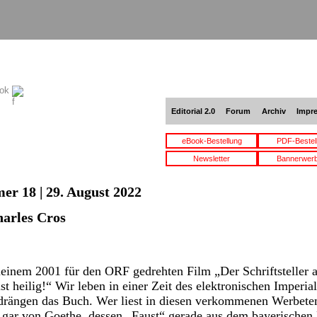
ook
Editorial 2.0
Forum
Archiv
Impr
eBook-Bestellung
PDF-Bestel
Newsletter
Bannerwer
er 18 | 29. August 2022
arles Cros
meinem 2001 für den ORF gedrehten Film „Der Schriftsteller 
ist heilig!“ Wir leben in einer Zeit des elektronischen Imper
drängen das Buch. Wer liest in diesen verkommenen Werbete
gar von Goethe, dessen „Faust“ gerade aus dem bayerischen 