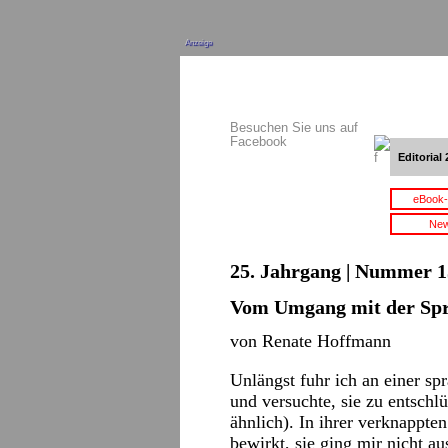
Anzeige
Besuchen Sie uns auf
Facebook
Editorial 
eBook-
New
25. Jahrgang | Nummer 15
Vom Umgang mit der Sp
von Renate Hoffmann
Unlängst fuhr ich an einer sp
und versuchte, sie zu entschl
ähnlich). In ihrer verknappten
bewirkt, sie ging mir nicht a