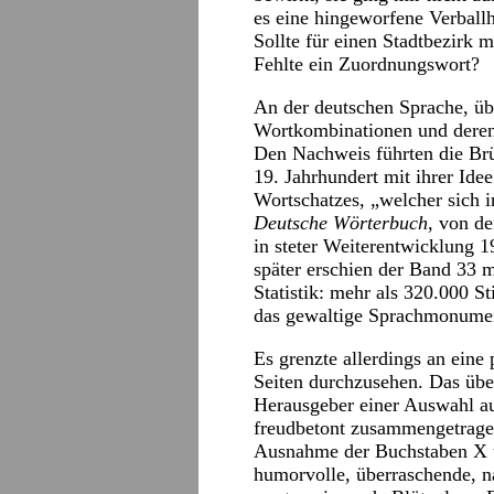
es eine hingeworfene Verball
Sollte für einen Stadtbezirk
Fehlte ein Zuordnungswort?
An der deutschen Sprache, üb
Wortkombinationen und deren
Den Nachweis führten die Br
19. Jahrhundert mit ihrer Id
Wortschatzes, „welcher sich i
Deutsche Wörterbuch
, von d
in steter Weiterentwicklung 
später erschien der Band 33 
Statistik: mehr als 320.000 S
das gewaltige Sprachmonume
Es grenzte allerdings an eine
Seiten durchzusehen. Das übe
Herausgeber einer Auswahl a
freudbetont zusammengetrage
Ausnahme der Buchstaben X un
humorvolle, überraschende, n