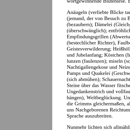
wortgewinnende Blütenlese. E
Anäugeln (verliebte Blicke t
(jemand, der von Besuch zu B
(bezaubern); Dämelei (Gleich
(überschwänglich); entfröhlic
Empfindungsgrillen (Abwertun
(bestechlicher Richter), Faul
Geistesverwilderung; Heißhöll
und Jubelanfang; Köstchen (I
lunzen (faulenzen); miseln (
Nachtigallengekose und Neins
Pamps und Quakelei (Geschwä
(sich abmühen); Schauernacht
Steine über das Wasser fitsche
Ungedankenstrich und vollfa
hängen), Weltbeglückung. Und
die Grimms gleichermaßen, al
uns Nachgeborenen Reichtum, 
Sprache auszubreiten.
Nunmehr lichten sich allmähl