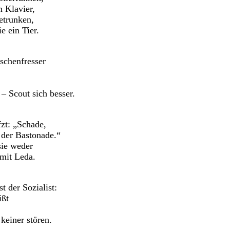
 Klavier,
etrunken,
e ein Tier.
schenfresser
 Scout sich besser.
fzt: „Schade,
 der Bastonade.“
sie weder
mit Leda.
 der Sozialist:
ißt
keiner stören.