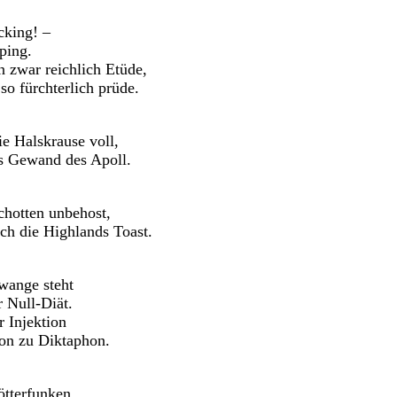
cking! –
ping.
 zwar reichlich Etüde,
so fürchterlich prüde.
ie Halskrause voll,
s Gewand des Apoll.
chotten unbehost,
h die Highlands Toast.
wange steht
 Null-Diät.
r Injektion
on zu Diktaphon.
ötterfunken,