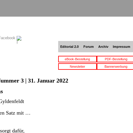
 Facebook
Editorial 2.0
Forum
Archiv
Impressum
eBook-Bestellung
PDF-Bestellung
Newsletter
Bannerwerbung
Nummer 3 | 31. Januar 2022
s
Gyldenfeldt
nen Satz mit …
sorgt dafür,