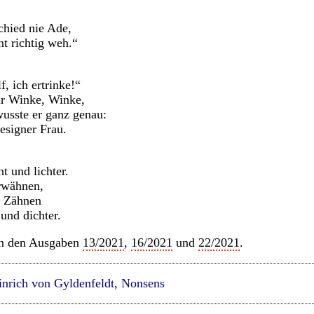
chied nie Ade,
ht richtig weh.“
f, ich ertrinke!“
r Winke, Winke,
sste er ganz genau:
signer Frau.
t und lichter.
rwähnen,
n Zähnen
und dichter.
in den Ausgaben
13/2021
,
16/2021
und
22/2021
.
nrich von Gyldenfeldt
,
Nonsens