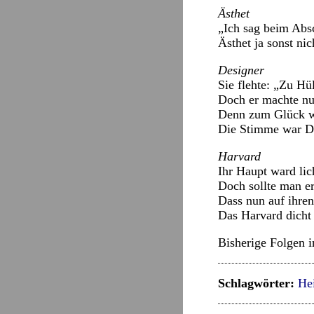
Ästhet
„Ich sag beim Abs
Ästhet ja sonst nic
Designer
Sie flehte: „Zu Hül
Doch er machte nu
Denn zum Glück wu
Die Stimme war De
Harvard
Ihr Haupt ward lich
Doch sollte man e
Dass nun auf ihre
Das Harvard dicht 
Bisherige Folgen 
Schlagwörter:
Hei