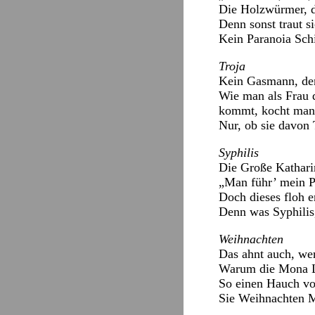
Die Holzwürmer, di
Denn sonst traut s
Kein Paranoia Schi
Troja
Kein Gasmann, der 
Wie man als Frau 
kommt, kocht man 
Nur, ob sie davon 
Syphilis
Die Große Kathari
„Man führ’ mein P
Doch dieses floh e
Denn was Syphilis, 
Weihnachten
Das ahnt auch, wer
Warum die Mona L
So einen Hauch vo
Sie Weihnachten 