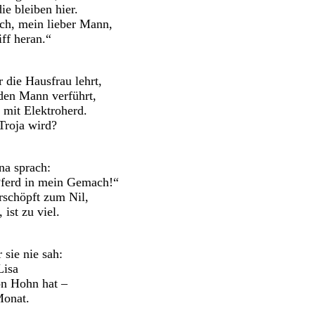
e bleiben hier.
ich, mein lieber Mann,
ff heran.“
die Hausfrau lehrt,
den Mann verführt,
mit Elektroherd.
Troja wird?
na sprach:
ferd in mein Gemach!“
rschöpft zum Nil,
ist zu viel.
 sie nie sah:
isa
n Hohn hat –
Monat.