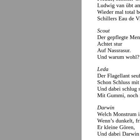
Ludwig van übt am
Wieder mal total b
Schillers Eau de Vi
Scout
Der gepflegte Men
Achtet stur
Auf Nassrasur.
Und warum wohl? –
Leda
Der Flagellant seu
Schon Schluss mit
Und dabei schlug 
Mit Gummi, noch 
Darwin
Welch Monstrum ist
Wenn’s dunkelt, fr
Er kleine Gören,
Und dabei Darwin 