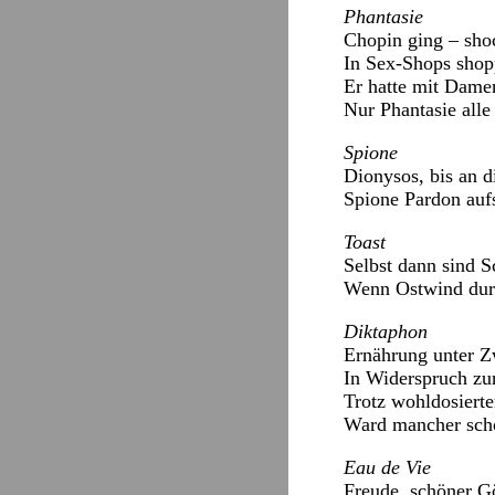
Phantasie
Chopin ging – sho
In Sex-Shops shop
Er hatte mit Damen
Nur Phantasie alle 
Spione
Dionysos, bis an d
Spione Pardon auf
Toast
Selbst dann sind S
Wenn Ostwind durc
Diktaphon
Ernährung unter Z
In Widerspruch zur
Trotz wohldosierte
Ward mancher sch
Eau de Vie
Freude, schöner G