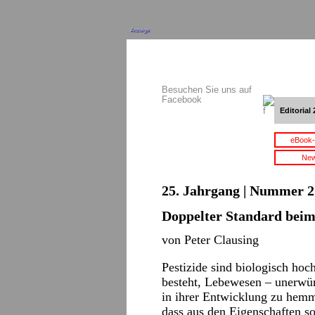
Anzeige
Besuchen Sie uns auf
Facebook
Editorial 
eBook-
New
25. Jahrgang | Nummer 2 
Doppelter Standard beim
von Peter Clausing
Pestizide sind biologisch ho
besteht, Lebewesen – unerwün
in ihrer Entwicklung zu hemme
dass aus den Eigenschaften s