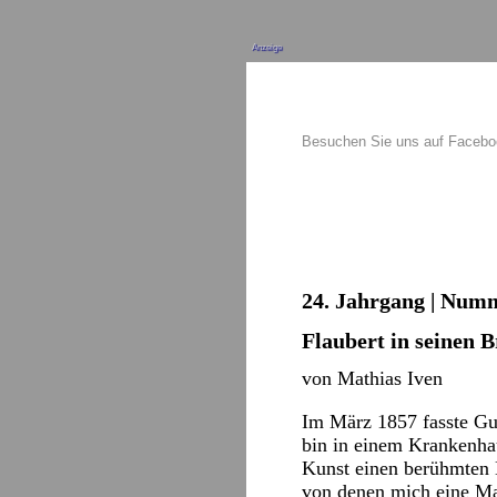
Anzeige
Besuchen Sie uns auf Faceb
24. Jahrgang | Numm
Flaubert in seinen B
von Mathias Iven
Im März 1857 fasste Gu
bin in einem Krankenha
Kunst einen berühmten 
von denen mich eine Mau