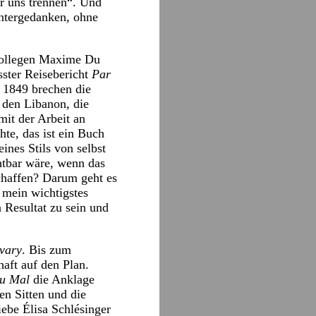
r uns trennen“. Und
Hintergedanken, ohne
rkollegen Maxime Du
ster Reisebericht
Par
. 1849 brechen die
, den Libanon, die
mit der Arbeit an
te, das ist ein Buch
ines Stils von selbst
htbar wäre, wenn das
schaffen? Darum geht es
t mein wichtigstes
 Resultat zu sein und
vary
. Bis zum
aft auf den Plan.
du Mal
die Anklage
en Sitten und die
ebe Élisa Schlésinger