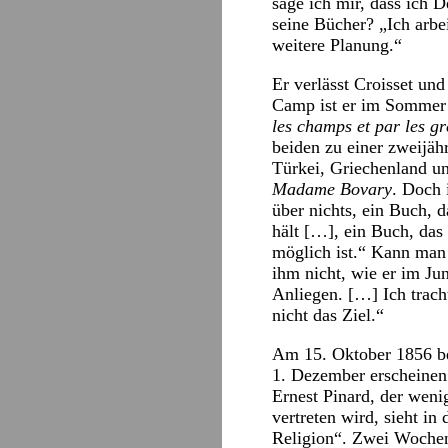
sage ich mir, dass ich
seine Bücher? „Ich arbei
weitere Planung.“
Er verlässt Croisset un
Camp ist er im Sommer 
les champs et par les gr
beiden zu einer zweijähr
Türkei, Griechenland un
Madame Bovary
. Doch 
über nichts, ein Buch, d
hält […], ein Buch, das
möglich ist.“ Kann man 
ihm nicht, wie er im J
Anliegen. […] Ich trach
nicht das Ziel.“
Am 15. Oktober 1856 be
1. Dezember erscheinen 
Ernest Pinard, der wen
vertreten wird, sieht in
Religion“. Zwei Wochen 