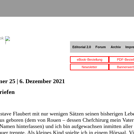
ook
Editorial 2.0
Forum
Archiv
Impr
eBook-Bestellung
PDF-Bestel
Newsletter
Bannerwer
er 25 | 6. Dezember 2021
riefen
stave Flaubert mit nur wenigen Sätzen seinen bisherigen L
us geboren (dem von Rouen – dessen Chefchirurg mein Vater w
Namen hinterlassen) und ich bin aufgewachsen inmitten aller
er trennte. Als kleines Kind spielte ich in einem Hörsaal. Vi