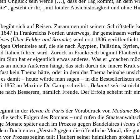
 Dein Unglück sein werde […], dass der Tag kommt, an dem wi
te“, gesteht er ihr, „mit totaler Absichtslosigkeit und ohne 
d begibt sich auf Reisen. Zusammen mit seinem Schriftstelle
1847 in Frankreichs Norden unterwegs, ihr gemeinsam verfas
èves
(
Über Felder und Strände
) wird erst 1886 veröffentlicht
igen Orientreise auf, die sie nach Ägypten, Palästina, Syrien
d Italien führen wird. Zurück in Frankreich beginnt Flaubert 
im Sinn hat er eigentlich etwas anderes. Was er „machen möch
as an nichts Äußerem hängt, das sich durch die innere Kraft se
 fast kein Thema hätte, oder in dem das Thema beinahe unsic
es damit – heute würde man sagen – in die Bestsellerlisten 
uni 1852 an Maxime Du Camp schreibt: „
Bekannt sein
ist nich
te nach Besserem, nämlich Freude. Der Erfolg scheint mir ein
ginnt in der
Revue de Paris
der Vorabdruck von
Madame Bo
die sechs Folgen des Romans – und rufen die Staatsanwaltsch
ige Monate später auch im Prozess gegen Baudelaires
Fleurs 
 dem Buch einen „Verstoß gegen die öffentliche Moral, die gut
vor Prozessbeginn teilt Flaubert seiner heimlichen großen Li