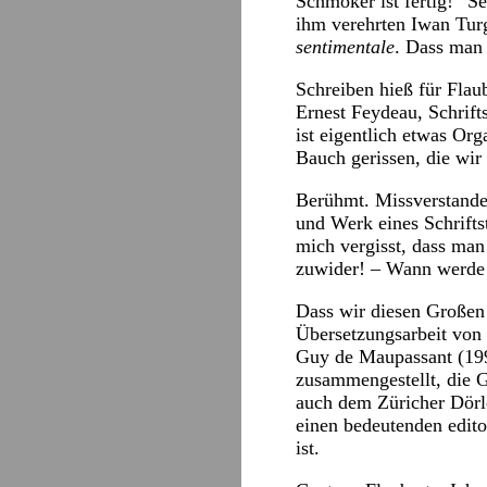
Schmöker ist fertig!“ S
ihm verehrten Iwan Turge
sentimentale
. Dass man 
Schreiben hieß für Flaub
Ernest Feydeau, Schrifts
ist eigentlich etwas Org
Bauch gerissen, die wir
Berühmt. Missverstande
und Werk eines Schrifts
mich vergisst, dass man
zuwider! – Wann werde i
Dass wir diesen Großen 
Übersetzungsarbeit von 
Guy de Maupassant (199
zusammengestellt, die G
auch dem Züricher Dörl
einen bedeutenden editor
ist.