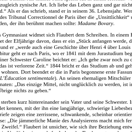
 zugleich zynische Art. Ich liebe das Leben ganz und gar nich
.“ Als er das schrieb, stand er in seinem 36. Lebensjahr. 
des Tribunal Correctionnel de Paris über die „Unsittlichkeit“
en, der ihn berühmt machen sollte:
Madame Bovary
.
ls Gymnasiast widmet sich Flaubert dem Schreiben. In einem 
et der Elfjährige davon, dass er ein „Stück anfangen werde, d
 und er „werde auch eine Geschichte über Henri 4 über Louis
itur geht er nach Paris, wo er 1841 mit dem Jurastudium beg
einer Schwester Caroline beichtet er: „Ich gehe zwar noch zu 
das ist verlorene Zeit.“ 1844 bricht er das Studium ab und ge
m wohnen. Dort beendet er die in Paris begonnene erste Fass
L’Éducation sentimentale
). An seinen ehemaligen Mitschüler 
naten: „Das einzige Mittel, nicht unglücklich zu werden, ist 
Übrige nichts zu geben.“
sterben kurz hintereinander sein Vater und seine Schwester. I
let kennen, mit der ihn eine langjährige, schwierige Liebesb
riefe zeigen eine zerrissene, schwankende, scheinbar orientie
ise: „Die jämmerliche Manie des Analysierens macht mich fert
 Zweifel.“ Flaubert ist unsicher, wie sich ihre Beziehung en