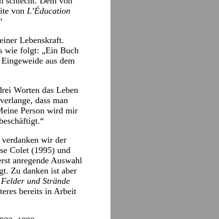
ch schlecht. Dem von
eite von
L’Éducation
“
einer Lebenskraft.
as wie folgt: „Ein Buch
aar Eingeweide aus dem
drei Worten das Leben
 verlange, dass man
 Meine Person wird mir
beschäftigt.“
, verdanken wir der
ise Colet (1995) und
erst anregende Auswahl
t. Zu danken ist aber
Felder und Strände
eres bereits in Arbeit