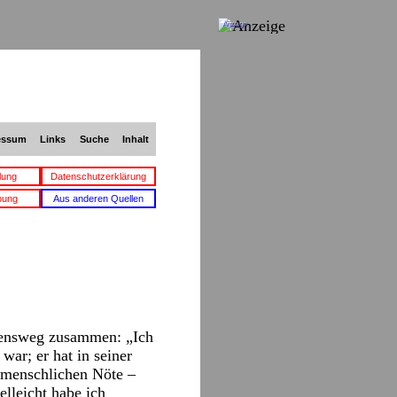
Anzeige
essum
Links
Suche
Inhalt
lung
Datenschutzerklärung
bung
Aus anderen Quellen
ebensweg zusammen: „Ich
ar; er hat in seiner
 menschlichen Nöte –
elleicht habe ich