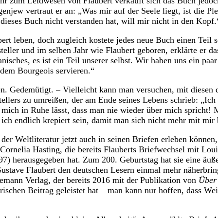
ehr zum Leidwesen von Flaubert verkauft sich das Buch jedo
njew vertraut er an: „Was mir auf der Seele liegt, ist die Pl
dieses Buch nicht verstanden hat, will mir nicht in den Kopf.
ert leben, doch zugleich kostete jedes neue Buch einen Teil s
teller und im selben Jahr wie Flaubert geboren, erklärte er d
anisches, es ist ein Teil unserer selbst. Wir haben uns ein p
 dem Bourgeois servieren.“
n. Gedemütigt. – Vielleicht kann man versuchen, mit diesen 
tellers zu umreißen, der am Ende seines Lebens schrieb: „Ich
 mich in Ruhe lässt, dass man nie wieder über mich spricht!
ch endlich krepiert sein, damit man sich nicht mehr mit mir 
der Weltliteratur jetzt auch in seinen Briefen erleben können
Cornelia Hasting, die bereits Flauberts Briefwechsel mit Lou
7) herausgegeben hat. Zum 200. Geburtstag hat sie eine äuß
ustave Flaubert den deutschen Lesern einmal mehr näherbring
emann Verlag, der bereits 2016 mit der Publikation von
Über 
ischen Beitrag geleistet hat – man kann nur hoffen, dass Weit