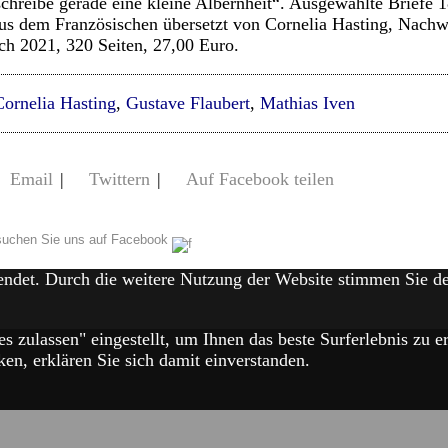
schreibe gerade eine kleine Albernheit“. Ausgewählte Briefe
us dem Französischen übersetzt von Cornelia Hasting, Nachw
ch 2021, 320 Seiten, 27,00 Euro.
Cornelia Hasting
,
Gustave Flaubert
,
Mathias Iven
Email
|
Twittern
|
Auf Facebook teilen
uchen Sie uns auf Facebook
endet. Durch die weitere Nutzung der Website stimmen Sie 
es zulassen" eingestellt, um Ihnen das beste Surferlebnis zu
en, erklären Sie sich damit einverstanden.