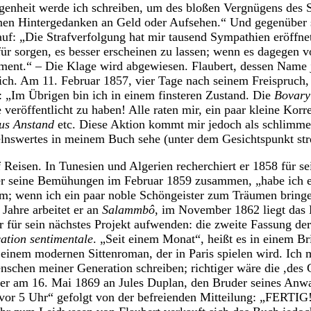
genheit werde ich schreiben, um des bloßen Vergnügens des S
inen Hintergedanken an Geld oder Aufsehen.“ Und gegenüber 
auf: „Die Strafverfolgung hat mir tausend Sympathien eröff
afür sorgen, es besser erscheinen zu lassen; wenn es dagegen 
ment.“ – Die Klage wird abgewiesen. Flaubert, dessen Name je
lich. Am 11. Februar 1857, vier Tage nach seinem Freispruch, 
 „Im Übrigen bin ich in einem finsteren Zustand. Die
Bovary
ie veröffentlicht zu haben! Alle raten mir, ein paar kleine Korr
us Anstand
etc. Diese Aktion kommt mir jedoch als schlimme 
elnswertes in meinem Buch sehe (unter dem Gesichtspunkt str
f Reisen. In Tunesien und Algerien recherchiert er 1858 für 
 er seine Bemühungen im Februar 1859 zusammen, „habe ich 
m; wenn ich ein paar noble Schöngeister zum Träumen bringe
 Jahre arbeitet er an
Salammbô
, im November 1862 liegt das 
r für sein nächstes Projekt aufwenden: die zweite Fassung de
ation sentimentale
. „Seit einem Monat“, heißt es in einem B
n einem modernen Sittenroman, der in Paris spielen wird. Ich 
schen meiner Generation schreiben; richtiger wäre die ,des 
er am 16. Mai 1869 an Jules Duplan, den Bruder seines Anwalt
vor 5 Uhr“ gefolgt von der befreienden Mitteilung: „FERTIG!