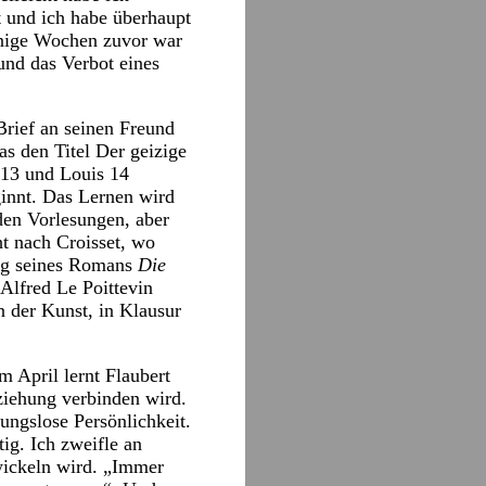
t und ich habe überhaupt
Wenige Wochen zuvor war
 und das Verbot eines
Brief an seinen Freund
as den Titel Der geizige
 13 und Louis 14
innt. Das Lernen wird
den Vorlesungen, aber
ht nach Croisset, wo
ung seines Romans
Die
Alfred Le Poittevin
in der Kunst, in Klausur
m April lernt Flaubert
eziehung verbinden wird.
rungslose Persönlichkeit.
ig. Ich zweifle an
twickeln wird. „Immer