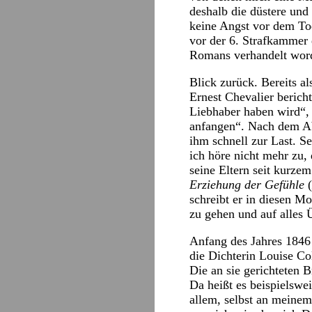
deshalb die düstere und
keine Angst vor dem Tod
vor der 6. Strafkammer 
Romans verhandelt word
Blick zurück. Bereits a
Ernest Chevalier bericht
Liebhaber haben wird“,
anfangen“. Nach dem Ab
ihm schnell zur Last. S
ich höre nicht mehr zu, 
seine Eltern seit kurze
Erziehung der Gefühle
(
schreibt er in diesen Mo
zu gehen und auf alles 
Anfang des Jahres 1846 
die Dichterin Louise Co
Die an sie gerichteten B
Da heißt es beispielswe
allem, selbst an meinem