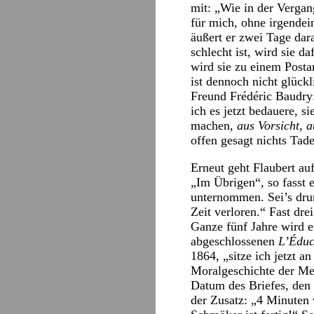
mit: „Wie in der Vergan
für mich, ohne irgende
äußert er zwei Tage dar
schlecht ist, wird sie d
wird sie zu einem Posta
ist dennoch nicht glück
Freund Frédéric Baudry:
ich es jetzt bedauere, s
machen,
aus Vorsicht
,
a
offen gesagt nichts Tad
Erneut geht Flaubert au
„Im Übrigen“, so fasst
unternommen. Sei’s dru
Zeit verloren.“ Fast drei
Ganze fünf Jahre wird e
abgeschlossenen
L’Éduc
1864, „sitze ich jetzt a
Moralgeschichte der Men
Datum des Briefes, den 
der Zusatz: „4 Minuten 