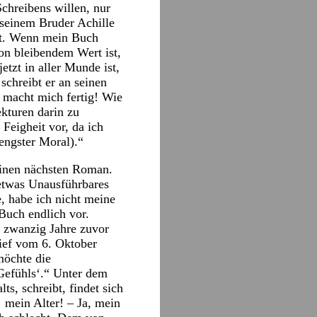
chreibens willen, nur
seinem Bruder Achille
net. Wenn mein Buch
von bleibendem Wert ist,
tzt in aller Munde ist,
schreibt er an seinen
macht mich fertig! Wie
ekturen darin zu
Feigheit vor, da ich
engster Moral).“
seinen nächsten Roman.
etwas Unausführbares
, habe ich nicht meine
Buch endlich vor.
r zwanzig Jahre zuvor
rief vom 6. Oktober
möchte die
Gefühls‘.“ Unter dem
s, schreibt, findet sich
 mein Alter! – Ja, mein