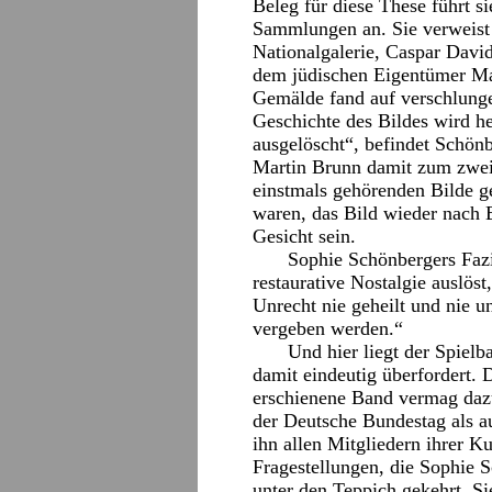
Beleg für diese These führt s
Sammlungen an. Sie verweist 
Nationalgalerie, Caspar Davi
dem jüdischen Eigentümer Ma
Gemälde fand auf verschlunge
Geschichte des Bildes wird h
ausgelöscht“, befindet Schön
Martin Brunn damit zum zwe
einstmals gehörenden Bilde get
waren, das Bild wieder nach B
Gesicht sein.
Sophie Schönbergers Fazi
restaurative Nostalgie auslöst
Unrecht nie geheilt und nie
vergeben werden.“
Und hier liegt der Spielb
damit eindeutig überfordert. 
erschienene Band vermag daz
der Deutsche Bundestag als a
ihn allen Mitgliedern ihrer K
Fragestellungen, die Sophie S
unter den Teppich gekehrt. S