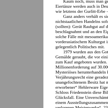
Kaum noch, muss man ger
Eiertänze werden auch in Deu
wie letztens der Gurlitt-Erbe
Ganz anders verhält es si
nichtstaatlichen Handelns sof
(sollten): Gerät Raubgut auf 
beschlagnahmt und an den Ei
solche Fälle mit mesoamerik
vorderasiatischem Kulturgut in
gelegentlich Politisches mit.
1979 wurden aus den Got
Gemälde geraubt, die vor ein
zum Kauf angeboten wurden. Go
Millionenforderung auf 30.00
Mysteriöses herunterhandeln 
Verjährungsrecht eine gerade
unangefochtenem Besitz hat m
erworbener“ Hehlerware Eige
Schloss Friedenstein diese Bild
Glücksfall. Eine Unverschämthe
einem Ausstellungszusammenh
verlorenen Meisterwerke“, 23