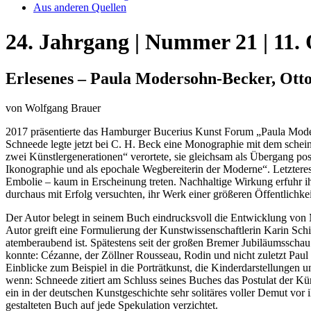
Aus anderen Quellen
24. Jahrgang | Nummer 21 | 11.
Erlesenes – Paula Modersohn-Becker, Ott
von Wolfgang Brauer
2017 präsentierte das Hamburger Bucerius Kunst Forum „Paula Mod
Schneede legte jetzt bei C. H. Beck eine Monographie mit dem schein
zwei Künstlergenerationen“ verortete, sie gleichsam als Übergang positi
Ikonographie und als epochale Wegbereiterin der Moderne“. Letzteres i
Embolie – kaum in Erscheinung treten. Nachhaltige Wirkung erfuhr i
durchaus mit Erfolg versuchten, ihr Werk einer größeren Öffentlichkei
Der Autor belegt in seinem Buch eindrucksvoll die Entwicklung von Mo
Autor greift eine Formulierung der Kunstwissenschaftlerin Karin Schi
atemberaubend ist. Spätestens seit der großen Bremer Jubiläumsschau
konnte: Cézanne, der Zöllner Rousseau, Rodin und nicht zuletzt Paul
Einblicke zum Beispiel in die Porträtkunst, die Kinderdarstellung
wenn: Schneede zitiert am Schluss seines Buches das Postulat der Kün
ein in der deutschen Kunstgeschichte sehr solitäres voller Demut vo
gestalteten Buch auf jede Spekulation verzichtet.