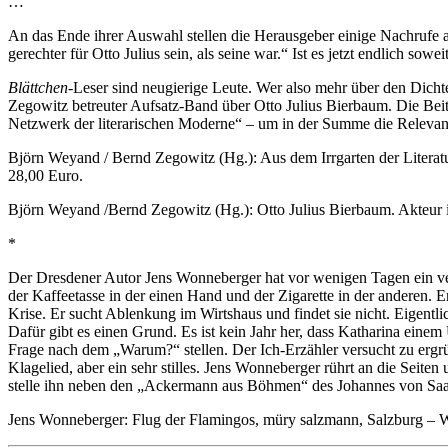
…
An das Ende ihrer Auswahl stellen die Herausgeber einige Nachrufe 
gerechter für Otto Julius sein, als seine war.“ Ist es jetzt endlich sowei
Blättchen
-Leser sind neugierige Leute. Wer also mehr über den Dich
Zegowitz betreuter Aufsatz-Band über Otto Julius Bierbaum. Die Beit
Netzwerk der literarischen Moderne“ – um in der Summe die Relevan
Björn Weyand / Bernd Zegowitz (Hg.): Aus dem Irrgarten der Literatu
28,00 Euro.
Björn Weyand /Bernd Zegowitz (Hg.): Otto Julius Bierbaum. Akteur i
*
Der Dresdener Autor Jens Wonneberger hat vor wenigen Tagen ein vers
der Kaffeetasse in der einen Hand und der Zigarette in der anderen. 
Krise. Er sucht Ablenkung im Wirtshaus und findet sie nicht. Eigentl
Dafür gibt es einen Grund. Es ist kein Jahr her, dass Katharina einem 
Frage nach dem „Warum?“ stellen. Der Ich-Erzähler versucht zu ergrü
Klagelied, aber ein sehr stilles. Jens Wonneberger rührt an die Seite
stelle ihn neben den „Ackermann aus Böhmen“ des Johannes von Saa
Jens Wonneberger: Flug der Flamingos, müry salzmann, Salzburg – W