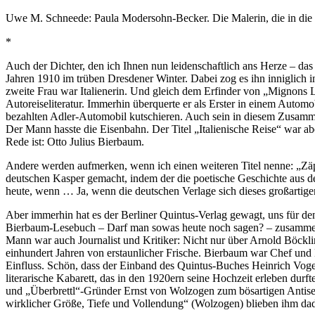
Uwe M. Schneede: Paula Modersohn-Becker. Die Malerin, die in die
*
Auch der Dichter, den ich Ihnen nun leidenschaftlich ans Herze – das i
Jahren 1910 im trüben Dresdener Winter. Dabei zog es ihn inniglich i
zweite Frau war Italienerin. Und gleich dem Erfinder von „Mignons L
Autoreiseliteratur. Immerhin überquerte er als Erster in einem Auto
bezahlten Adler-Automobil kutschieren. Auch sein in diesem Zusammenh
Der Mann hasste die Eisenbahn. Der Titel „Italienische Reise“ war 
Rede ist: Otto Julius Bierbaum.
Andere werden aufmerken, wenn ich einen weiteren Titel nenne: „Zäp
deutschen Kasper gemacht, indem der die poetische Geschichte aus de
heute, wenn … Ja, wenn die deutschen Verlage sich dieses großartig
Aber immerhin hat es der Berliner Quintus-Verlag gewagt, uns für d
Bierbaum-Lesebuch – Darf man sowas heute noch sagen? – zusammen.
Mann war auch Journalist und Kritiker: Nicht nur über Arnold Böckl
einhundert Jahren von erstaunlicher Frische. Bierbaum war Chef und 
Einfluss. Schön, dass der Einband des Quintus-Buches Heinrich Vogel
literarische Kabarett, das in den 1920ern seine Hochzeit erleben durf
und „Überbrettl“-Gründer Ernst von Wolzogen zum bösartigen Antisemi
wirklicher Größe, Tiefe und Vollendung“ (Wolzogen) blieben ihm dadu