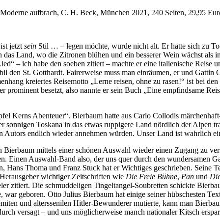
 Moderne aufbrach, C. H. Beck, München 2021, 240 Seiten, 29,95 Eur
st jetzt
sein
Stil … – legen möchte, wurde nicht alt. Er hatte sich zu T
n das Land, wo die Zitronen blühen und ein besserer Wein wächst als in
ied“ – ich habe den soeben zitiert – machte er eine italienische Reis
mobil den St. Gotthardt. Fairerweise muss man einräumen, er und Gatti
ang kreiertes Reisemotto „Lerne reisen, ohne zu rasen!“ ist bei den 8
aber prominent besetzt, also nannte er sein Buch „Eine empfindsame R
fel Kerns Abenteuer“. Bierbaum hatte aus Carlo Collodis märchenhaft
r sonnigen Toskana in das etwas ruppigere Land nördlich der Alpen tra
en Autors endlich wieder annehmen würden. Unser Land ist wahrlich e
en Bierbaum mittels einer schönen Auswahl wieder einen Zugang zu ver
 Einen Auswahl-Band also, der uns quer durch den wundersamen Garte
in, Hans Thoma und Franz Stuck hat er Wichtiges geschrieben. Seine Te
Herausgeber wichtiger Zeitschriften wie
Die Freie Bühne
,
Pan
und
Die
er zitiert. Die schmuddeligen Tingeltangel-Soubretten schickte Bierba
te, war geboren. Otto Julius Bierbaum hat einige seiner hübschesten Te
ten und alterssenilen Hitler-Bewunderer mutierte, kann man Bierbaum 
rch versagt – und uns möglicherweise manch nationaler Kitsch erspart. 