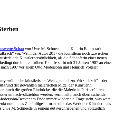
Sterben
enswerte Schau
von Uwe M. Schneede und Kathrin Baumstark.
 aufbrach“ vor. Wenn der Autor 2017 die Künstlerin noch „zwischen
anzusiedelnde Künstlerpersönlichkeit, als die Schöpferin einer neuen
edingt durch ihren frühen Tod, sie stirbt mit 31 Jahren 1907 an einer
en nach 1907 vor allem Otto Modersohn und Heinrich Vogeler
ngewöhnliche künstlerische Welt „parallel zur Wirklichkeit“ – der
aufgrund der gewählten malerischen Mittel der Künstlerin
r durch die großen Eindrücke, die die Malerin in Paris erfahren
ssierten nachvollziehbar werden, vermittelt manch überraschende
a Modersohn-Becker am Ende immer wieder die Frage steht, was wäre
nkt nur an das Zukünftige“ – man sollte das Werk der Künstlerin als
dass Uwe M. Schneede in seinem gut geschriebenen und vorzüglich