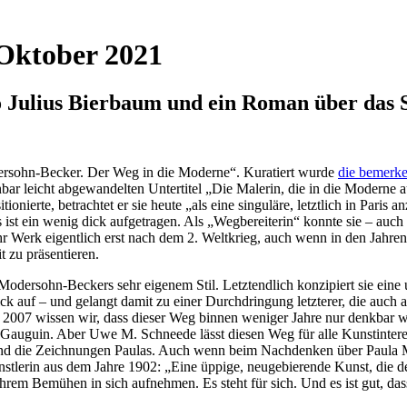
 Oktober 2021
o Julius Bierbaum und ein Roman über das 
ersohn-Becker. Der Weg in die Moderne“. Kuratiert wurde
die bemerk
bar leicht abgewandelten Untertitel „Die Malerin, die in die Moderne
onierte, betrachtet er sie heute „als eine singuläre, letztlich in Paris 
st ein wenig dick aufgetragen. Als „Wegbereiterin“ konnte sie – auch b
hr Werk eigentlich erst nach dem 2. Weltkrieg, auch wenn in den Jahr
t zu präsentieren.
dersohn-Beckers sehr eigenem Stil. Letztendlich konzipiert sie eine u
ck auf – und gelangt damit zu einer Durchdringung letzterer, die auch 
 2007 wissen wir, dass dieser Weg binnen weniger Jahre nur denkbar wa
 Gauguin. Aber Uwe M. Schneede lässt diesen Weg für alle Kunstintere
en und die Zeichnungen Paulas. Auch wenn beim Nachdenken über Paul
stlerin aus dem Jahre 1902: „Eine üppige, neugebierende Kunst, die de
r ihrem Bemühen in sich aufnehmen. Es steht für sich. Und es ist gut, 