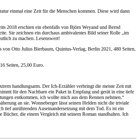
eratur einmal eine Zeit für die Menschen kommen. Diese wird dann
reits 2018 erschien ein ebenfalls von Björn Weyand und Bernd
te. Sie zeichnen ein durchaus ambivalentes Bild seiner Rolle „im
utlich zu machen. Lesenswert!
s von Otto Julius Bierbaum, Quintus-Verlag, Berlin 2021, 480 Seiten,
16 Seiten, 25,00 Euro.
xtrem handlungsarm. Der Ich-Erzähler verbringt die meiste Zeit mit
 nimmt für den Nachbarn ein Paket in Empfang und gerät in eine tiefe
pflichtungen entkommen, ich wollte mich aus dem Rennen nehmen.“
näherung an sie. Wonneberger lässt seinen Helden nicht die triviale
ch tief anrührenden Auseinandersetzung mit dem Tod. Es ist ein
nige Bücher, die einem Vergleich mit seinem Roman standhalten. Ich