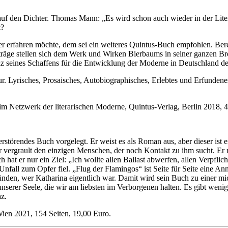
auf den Dichter. Thomas Mann: „Es wird schon auch wieder in der Lit
t?
ter erfahren möchte, dem sei ein weiteres Quintus-Buch empfohlen. Be
räge stellen sich dem Werk und Wirken Bierbaums in seiner ganzen Brei
z seines Schaffens für die Entwicklung der Moderne in Deutschland de
r. Lyrisches, Prosaisches, Autobiographisches, Erlebtes und Erfundene
m Netzwerk der literarischen Moderne, Quintus-Verlag, Berlin 2018, 4
törendes Buch vorgelegt. Er weist es als Roman aus, aber dieser ist e
Er vergrault den einzigen Menschen, der noch Kontakt zu ihm sucht. Er
ich hat er nur ein Ziel: „Ich wollte allen Ballast abwerfen, allen Ver
Unfall zum Opfer fiel. „Flug der Flamingos“ ist Seite für Seite eine An
nden, wer Katharina eigentlich war. Damit wird sein Buch zu einer mi
n unserer Seele, die wir am liebsten im Verborgenen halten. Es gibt we
z.
ien 2021, 154 Seiten, 19,00 Euro.