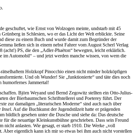
o.
ode geschuftet, wie Ernst von Wolzogen meinte, undstarb mit 45
 Grünberg in Schlesien, wo er das Licht der Welt erblickte. Seine
e und diese zu einem Buch und wurde damit zum Begründer der
n Gemma ließen sich in einem nebst Fahrer vom August Scherl Verlag
 (acht!) PS, die den „Adler-Phaëton“ bewegten, leicht erklärlich.
eise im Automobil“ – und jetzt werden manche wissen, von wem die
-rätselhaftem Holzkopf Pinocchio einen nicht minder holzköpfigen
nsformierte. Und oh Wunder! Sie „funktionierte“ und täte dies noch
in humorfernes Jammertal!
schaffen. Björn Weyand und Bernd Zegowitz stellten ein Otto-Julius-
n der Bierbaumschen Schriftstellerei und Poeterey führt. Der
xte zur damaligen „literarischen Moderne“ sind auch nach über
 Insel
. Auf die Buchkunst der Jugendstilzeit hatte er prägenden
um bildlich gesehen unter die Dusche und siehe da: Das deutsche
xte für die neuartige Kleinkunstbühne geschrieben. Dass sein Freund
nicht anlasten. Wie gesagt, er starb 1910. Die Werke „voll
Aber eigentlich kann ich mir so etwas bei ihm auch nicht vorstellen