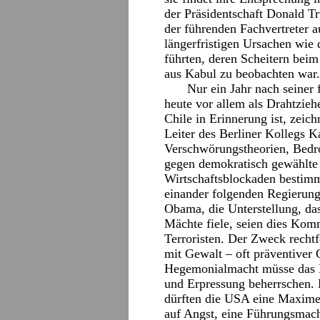
der Präsidentschaft Donald T
der führenden Fachvertreter 
längerfristigen Ursachen wie 
führten, deren Scheitern bei
aus Kabul zu beobachten war.
Nur ein Jahr nach seiner
heute vor allem als Drahtzieh
Chile in Erinnerung ist, zeic
Leiter des Berliner Kollegs K
Verschwörungstheorien, Bedr
gegen demokratisch gewählte 
Wirtschaftsblockaden bestimm
einander folgenden Regierung
Obama, die Unterstellung, das
Mächte fiele, seien dies Komm
Terroristen. Der Zweck rechtfe
mit Gewalt – oft präventiver 
Hegemonialmacht müsse das 
und Erpressung beherrschen. B
dürften die USA eine Maxime 
auf Angst, eine Führungsmacht