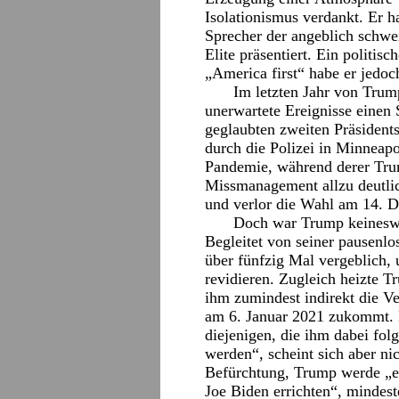
Isolationismus verdankt. Er 
Sprecher der angeblich schw
Elite präsentiert. Ein politis
„America first“ habe er jedoc
Im letzten Jahr von Trum
unerwartete Ereignisse einen 
geglaubten zweiten Präsident
durch die Polizei in Minneap
Pandemie, während derer Tru
Missmanagement allzu deutlich
und verlor die Wahl am 14. 
Doch war Trump keinesweg
Begleitet von seiner pausenl
über fünfzig Mal vergeblich,
revidieren. Zugleich heizte T
ihm zumindest indirekt die Ve
am 6. Januar 2021 zukommt. 
diejenigen, die ihm dabei fol
werden“, scheint sich aber nic
Befürchtung, Trump werde „ei
Joe Biden errichten“, mindest