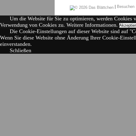
|
Besuchen 
Um die Website für Sie zu optimieren, werden Cookies 
Verwendung von Cookies zu.
Weitere Informationen.
Akzeptie
Die Cookie-Einstellungen auf dieser Website sind auf "Co
Wenn Sie diese Website ohne Änderung Ihrer Cookie-Einstell
einverstanden.
Schließen