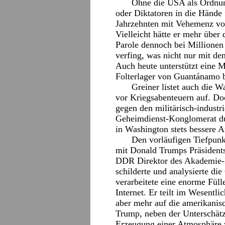
Ohne die USA als Ordnun
oder Diktatoren in die Hände f
Jahrzehnten mit Vehemenz vo
Vielleicht hätte er mehr über
Parole dennoch bei Millione
verfing, was nicht nur mit de
Auch heute unterstützt eine 
Folterlager von Guantánamo 
Greiner listet auch die W
vor Kriegsabenteuern auf. D
gegen den militärisch-indust
Geheimdienst-Konglomerat dur
in Washington stets bessere A
Den vorläufigen Tiefpunk
mit Donald Trumps Präsidentsc
DDR Direktor des Akademie-In
schilderte und analysierte di
verarbeitete eine enorme Fül
Internet. Er teilt im Wesentli
aber mehr auf die amerikanisc
Trump, neben der Unterschätz
Erzeugung einer Atmosphäre 