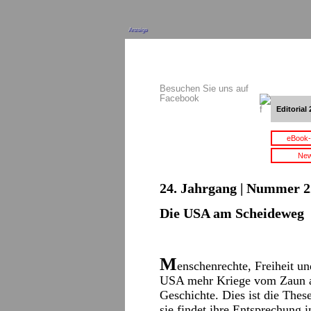
Anzeige
Besuchen Sie uns auf
Facebook
Editorial 
eBook-
New
24. Jahrgang | Nummer 22
Die USA am Scheideweg
M
enschenrechte, Freiheit un
USA mehr Kriege vom Zaun al
Geschichte. Dies ist die The
sie findet ihre Entsprechung 