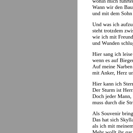
wohin mich führten
Wann wir den Baum
und mit dem Sohn 
Und was ich aufzu
steht trotzdem zwi
wie ich mit Freund
und Wunden schlug,
Hier sang ich leise
wenn es auf Biege
Auf meine Narben l
mit Anker, Herz u
Hier kann ich Stern
Der Sturm ist Herr
Doch jeder Mann, 
muss durch die St
Als Souvenir bring
Das hat sich Skyll
als ich mit meinem 
Mehr wollt ihr gar