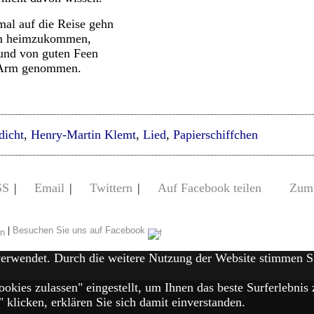
mal auf die Reise gehn
um heimzukommen,
und von guten Feen
n Arm genommen.
dicht
,
Henry-Martin Klemt
,
Lied
,
Papierschiffchen
SS
|
Email
|
Twittern
|
Auf Facebook teilen
Zum 
|
Besuchen Sie uns auf Facebook
verwendet. Durch die weitere Nutzung der Website stimmen 
ookies zulassen" eingestellt, um Ihnen das beste Surferlebn
klicken, erklären Sie sich damit einverstanden.