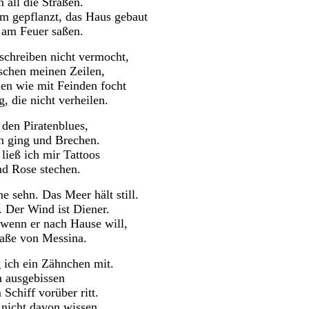
 all die Straßen.
 gepflanzt, das Haus gebaut
am Feuer saßen.
schreiben nicht vermocht,
schen meinen Zeilen,
en wie mit Feinden focht
 die nicht verheilen.
 den Piratenblues,
n ging und Brechen.
ieß ich mir Tattoos
nd Rose stechen.
e sehn. Das Meer hält still.
. Der Wind ist Diener.
wenn er nach Hause will,
raße von Messina.
 ich ein Zähnchen mit.
a ausgebissen
Schiff vorüber ritt.
 nicht davon wissen.