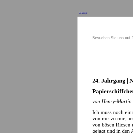
Anzeige
Besuchen Sie uns auf
24. Jahrgang | 
Papierschiffche
von Henry-Martin
Ich muss noch ein
von mir zu mir, 
von bösen Riesen 
gejagt und in de