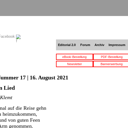
 Facebook
Editorial 2.0
Forum
Archiv
Impressum
eBook-Bestellung
PDF-Bestellung
Newsletter
Bannerwerbung
Nummer 17 | 16. August 2021
n Lied
 Klemt
mal auf die Reise gehn
um heimzukommen,
und von guten Feen
n Arm genommen.