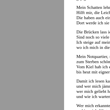
Mein Schatten leh
Hilft mir, die Leic
Die haben auch ei
Dort werde ich sie 
Die Brücken lass i
Sind noch so viel
Ich steige auf mei
wo ich mich in die
Mein Notquartier, 
zum Sterben schön
Vom Kiel hab ich 
bis heut mit eigne
Damit ich lesen ka
und wer mich jämm
wer mich geliebt h
und wie ich warten
Wer mich erkannte