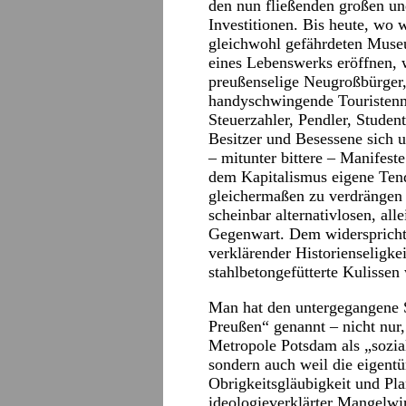
den nun fließenden großen und
Investitionen. Bis heute, wo w
gleichwohl gefährdeten Muse
eines Lebenswerks eröffnen, 
preußenselige Neugroßbürger
handyschwingende Touristenma
Steuerzahler, Pendler, Studen
Besitzer und Besessene sich
– mitunter bittere – Manifest
dem Kapitalismus eigene Ten
gleichermaßen zu verdrängen 
scheinbar alternativlosen, al
Gegenwart. Dem widerspricht
verklärender Historienseligke
stahlbetongefütterte Kulissen
Man hat den untergegangene S
Preußen“ genannt – nicht nur,
Metropole Potsdam als „sozial
sondern auch weil die eigent
Obrigkeitsgläubigkeit und Pl
ideologieverklärter Mangelwi