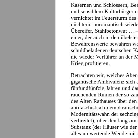
Kasernen und Schlössern, Bea
und sensiblem Kulturbürgertu
vernichtet im Feuersturm des 
nüchtern, unromantisch wieder
Übereifer, Stahlbetonwut … –
einer, der auch in den übelst
Bewahrenswerte bewahren wol
schuldbeladenen deutschen Ka
nie wieder Verführer an der 
Krieg profitieren.
Betrachten wir, welches Aben
gigantische Ambivalenz sich 
fünfundfünfzig Jahren und da
rauchenden Ruinen der so zau
des Alten Rathauses über den
antifaschistisch-demokratisc
Modernitätswahn der sechzige
verbreitet), über den langsam
Substanz (der Häuser wie der 
alles umwertende Wende mit 