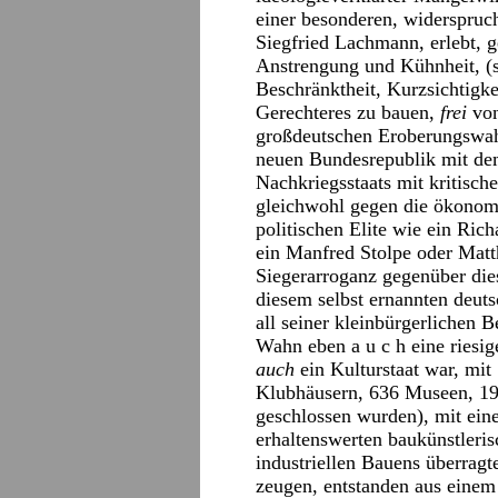
einer besonderen, widerspruc
Siegfried Lachmann, erlebt, ge
Anstrengung und Kühnheit, (si
Beschränktheit, Kurzsichtigk
Gerechteres zu bauen,
frei
von
großdeutschen Eroberungswah
neuen Bundesrepublik mit dem
Nachkriegsstaats mit kritisc
gleichwohl gegen die ökonom
politischen Elite wie ein Ri
ein Manfred Stolpe oder Matth
Siegerarroganz gegenüber dies
diesem selbst ernannten deut
all seiner kleinbürgerlichen 
Wahn eben a u c h eine riesig
auch
ein Kulturstaat war, mit
Klubhäusern, 636 Museen, 19.
geschlossen wurden), mit eine
erhaltenswerten baukünstleris
industriellen Bauens überrag
zeugen, entstanden aus einem