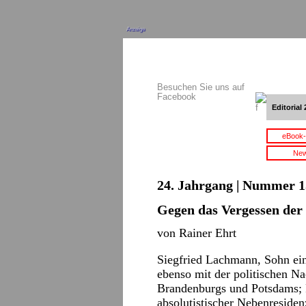
Anzeige
Besuchen Sie uns auf
Facebook
Editorial 
eBook-
New
24. Jahrgang | Nummer 15
Gegen das Vergessen der
von Rainer Ehrt
Siegfried Lachmann, Sohn ei
ebenso mit der politischen Na
Brandenburgs und Potsdams; P
absolutistischer Nebenreside