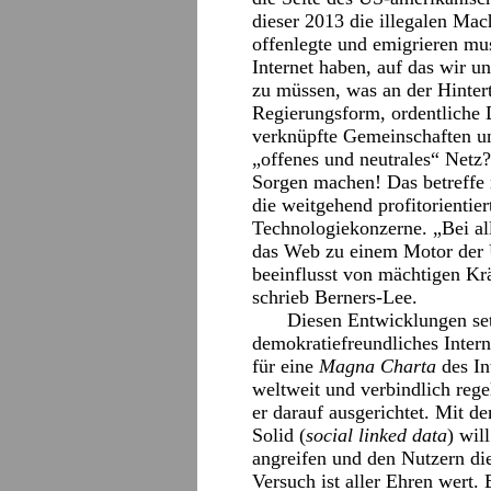
dieser 2013 die illegalen M
offenlegte und emigrieren mus
Internet haben, auf das wir 
zu müssen, was an der Hintert
Regierungsform, ordentliche 
verknüpfte Gemeinschaften un
„offenes und neutrales“ Net
Sorgen machen! Das betreffe n
die weitgehend profitorientie
Technologiekonzerne. „Bei all
das Web zu einem Motor der U
beeinflusst von mächtigen Krä
schrieb Berners-Lee.
Diesen Entwicklungen set
demokratiefreundliches Intern
für eine
Magna Charta
des Int
weltweit und verbindlich rege
er darauf ausgerichtet. Mit 
Solid (
social linked data
) wil
angreifen und den Nutzern di
Versuch ist aller Ehren wert. 