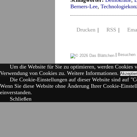
Schlagwörter:
Demokratie
,
Berners-Lee
,
Technologiekon
Drucken
|
RSS
|
Ema
|
Besuchen 
Um die Website für Sie zu optimieren, werden Cookies 
Verwendung von Cookies zu.
Weitere Informationen.
Akzeptie
Die Cookie-Einstellungen auf dieser Website sind auf "Co
Wenn Sie diese Website ohne Änderung Ihrer Cookie-Einstell
einverstanden.
Schließen