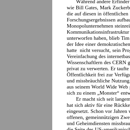
Während andere Erfinder 
wie Bill Gates, Mark Zuckerb
die auf diesen in öffentlichen
Forschungsergebnissen aufbau
Monopolunternehmen steinre
Kommunikationsinfrastruktur 
unterworfen haben, blieb Tim
der Idee einer demokratische
hatte nicht versucht, sein Pr
Vereinfachung des internetba
Wissenschaftlern des CERN ge
privat zu verwerten. Er taufte
Öffentlichkeit frei zur Verfüg
und missbräuchliche Nutzung.
aus seinem World Wide Web gew
sich zu einem „Monster“ entw
Er macht sich seit lang
hat sich aktiv für eine Rückk
eingesetzt. Schon vor Jahren 
offenen, gemeinnützigen Zwe
und Geheimdiensten missbrauc
die Seite des US-amerikanis