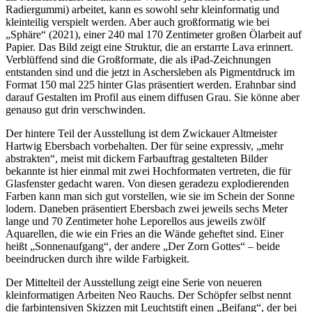
Radiergummi) arbeitet, kann es sowohl sehr kleinformatig und
kleinteilig verspielt werden. Aber auch großformatig wie bei
„Sphäre“ (2021), einer 240 mal 170 Zentimeter großen Ölarbeit auf
Papier. Das Bild zeigt eine Struktur, die an erstarrte Lava erinnert.
Verblüffend sind die Großformate, die als iPad-Zeichnungen
entstanden sind und die jetzt in Aschersleben als Pigmentdruck im
Format 150 mal 225 hinter Glas präsentiert werden. Erahnbar sind
darauf Gestalten im Profil aus einem diffusen Grau. Sie könne aber
genauso gut drin verschwinden.
Der hintere Teil der Ausstellung ist dem Zwickauer Altmeister
Hartwig Ebersbach vorbehalten. Der für seine expressiv, „mehr
abstrakten“, meist mit dickem Farbauftrag gestalteten Bilder
bekannte ist hier einmal mit zwei Hochformaten vertreten, die für
Glasfenster gedacht waren. Von diesen geradezu explodierenden
Farben kann man sich gut vorstellen, wie sie im Schein der Sonne
lodern. Daneben präsentiert Ebersbach zwei jeweils sechs Meter
lange und 70 Zentimeter hohe Leporellos aus jeweils zwölf
Aquarellen, die wie ein Fries an die Wände geheftet sind. Einer
heißt „Sonnenaufgang“, der andere „Der Zorn Gottes“ – beide
beeindrucken durch ihre wilde Farbigkeit.
Der Mittelteil der Ausstellung zeigt eine Serie von neueren
kleinformatigen Arbeiten Neo Rauchs. Der Schöpfer selbst nennt
die farbintensiven Skizzen mit Leuchtstift einen „Beifang“, der bei