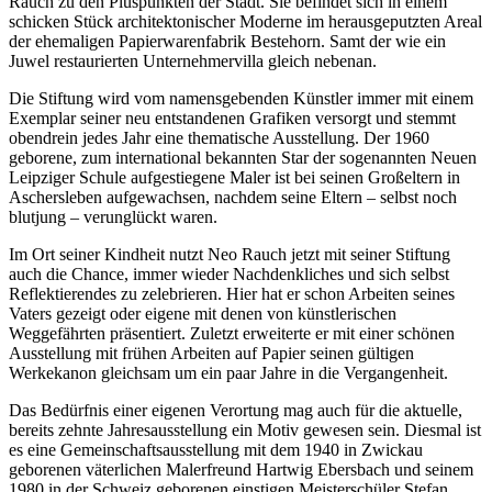
Rauch zu den Pluspunkten der Stadt. Sie befindet sich in einem
schicken Stück architektonischer Moderne im herausgeputzten Areal
der ehemaligen Papierwarenfabrik Bestehorn. Samt der wie ein
Juwel restaurierten Unternehmervilla gleich nebenan.
Die Stiftung wird vom namensgebenden Künstler immer mit einem
Exemplar seiner neu entstandenen Grafiken versorgt und stemmt
obendrein jedes Jahr eine thematische Ausstellung. Der 1960
geborene, zum international bekannten Star der sogenannten Neuen
Leipziger Schule aufgestiegene Maler ist bei seinen Großeltern in
Aschersleben aufgewachsen, nachdem seine Eltern – selbst noch
blutjung – verunglückt waren.
Im Ort seiner Kindheit nutzt Neo Rauch jetzt mit seiner Stiftung
auch die Chance, immer wieder Nachdenkliches und sich selbst
Reflektierendes zu zelebrieren. Hier hat er schon Arbeiten seines
Vaters gezeigt oder eigene mit denen von künstlerischen
Weggefährten präsentiert. Zuletzt erweiterte er mit einer schönen
Ausstellung mit frühen Arbeiten auf Papier seinen gültigen
Werkekanon gleichsam um ein paar Jahre in die Vergangenheit.
Das Bedürfnis einer eigenen Verortung mag auch für die aktuelle,
bereits zehnte Jahresausstellung ein Motiv gewesen sein. Diesmal ist
es eine Gemeinschaftsausstellung mit dem 1940 in Zwickau
geborenen väterlichen Malerfreund Hartwig Ebersbach und seinem
1980 in der Schweiz geborenen einstigen Meisterschüler Stefan