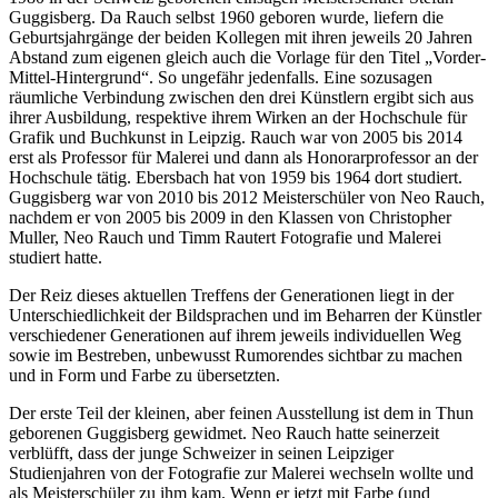
Guggisberg. Da Rauch selbst 1960 geboren wurde, liefern die
Geburtsjahrgänge der beiden Kollegen mit ihren jeweils 20 Jahren
Abstand zum eigenen gleich auch die Vorlage für den Titel „Vorder-
Mittel-Hintergrund“. So ungefähr jedenfalls. Eine sozusagen
räumliche Verbindung zwischen den drei Künstlern ergibt sich aus
ihrer Ausbildung, respektive ihrem Wirken an der Hochschule für
Grafik und Buchkunst in Leipzig. Rauch war von 2005 bis 2014
erst als Professor für Malerei und dann als Honorarprofessor an der
Hochschule tätig. Ebersbach hat von 1959 bis 1964 dort studiert.
Guggisberg war von 2010 bis 2012 Meisterschüler von Neo Rauch,
nachdem er von 2005 bis 2009 in den Klassen von Christopher
Muller, Neo Rauch und Timm Rautert Fotografie und Malerei
studiert hatte.
Der Reiz dieses aktuellen Treffens der Generationen liegt in der
Unterschiedlichkeit der Bildsprachen und im Beharren der Künstler
verschiedener Generationen auf ihrem jeweils individuellen Weg
sowie im Bestreben, unbewusst Rumorendes sichtbar zu machen
und in Form und Farbe zu übersetzten.
Der erste Teil der kleinen, aber feinen Ausstellung ist dem in Thun
geborenen Guggisberg gewidmet. Neo Rauch hatte seinerzeit
verblüfft, dass der junge Schweizer in seinen Leipziger
Studienjahren von der Fotografie zur Malerei wechseln wollte und
als Meisterschüler zu ihm kam. Wenn er jetzt mit Farbe (und