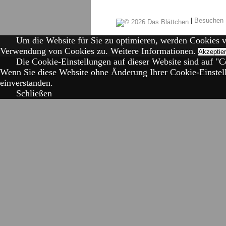
|
Besuchen 
Um die Website für Sie zu optimieren, werden Cookies 
Verwendung von Cookies zu.
Weitere Informationen.
Akzeptie
Die Cookie-Einstellungen auf dieser Website sind auf "Co
Wenn Sie diese Website ohne Änderung Ihrer Cookie-Einstell
einverstanden.
Schließen