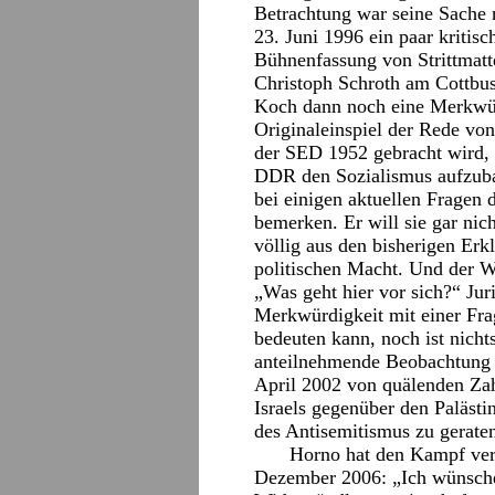
Betrachtung war seine Sache n
23. Juni 1996 ein paar kriti
Bühnenfassung von Strittmatt
Christoph Schroth am Cottbuse
Koch dann noch eine Merkwürd
Originaleinspiel der Rede von
der SED 1952 gebracht wird, i
DDR den Sozialismus aufzuba
bei einigen aktuellen Fragen 
bemerken. Er will sie gar nic
völlig aus den bisherigen Er
politischen Macht. Und der W
„Was geht hier vor sich?“ Jur
Merkwürdigkeit mit einer Fra
bedeuten kann, noch ist nicht
anteilnehmende Beobachtung
April 2002 von quälenden Zah
Israels gegenüber den Palästi
des Antisemitismus zu gerate
Horno hat den Kampf verl
Dezember 2006: „Ich wünsche