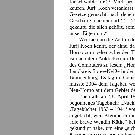
Jänschwalde für 29 Mark pro 
kaufen. Jurij Koch veranlasst
Gesetze gemacht, nach denen 
Geschäfte machen darf? (…) 
gekauft, die allen gehört, so
unser Eigentum.“
Wer sich an die Zeit in d
Jurij Koch kennt, der ahnt, d
Horno zum beherrschenden T
ist nach dem Anklicken im Br
des Computers zu lesen: „Hor
Landkreis Spree-Neiße in der
Brandenburg. Es lag im Gebi
musste 2004 dem Tagebau wei
Neu-Horno auf dem Gebiet der
Ebenfalls am 28. April 19
begonnenes Tagebuch: „Nachm
‚Tagebücher 1933 – 1941‘ vor
angefacht, weil Klemperer un
„die brave Wendin Käthe“ be
gekündigt habe, um eine „sic
Klemperer später noch inten