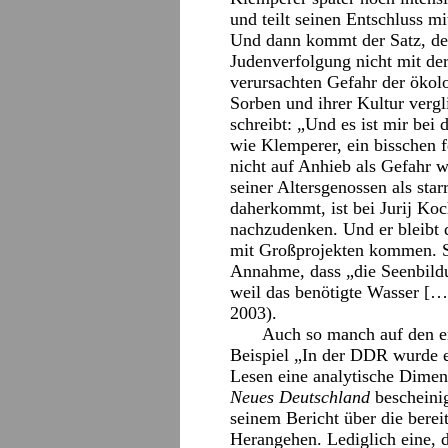
und teilt seinen Entschluss m
Und dann kommt der Satz, der 
Judenverfolgung nicht mit der
verursachten Gefahr der ökol
Sorben und ihrer Kultur verg
schreibt: „Und es ist mir bei 
wie Klemperer, ein bisschen f
nicht auf Anhieb als Gefahr
seiner Altersgenossen als star
daherkommt, ist bei Jurij Koc
nachzudenken. Und er bleibt 
mit Großprojekten kommen. So
Annahme, dass „die Seenbildun
weil das benötigte Wasser […]
2003).
Auch so manch auf den er
Beispiel „In der DDR wurde e
Lesen eine analytische Dimens
Neues Deutschland
bescheini
seinem Bericht über die berei
Herangehen. Lediglich eine, d