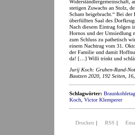
Widerständlergemeinschaft, a
stetigen Zuwachs an Stolz, de
Scham beigebracht.“ Bei der
überfüllten Saal des Dorfkru
Nach diesem Eintrag folgen 
Hornos und der Umsiedlung n
zum Schluss zu pathetisch wir
einem Nachtrag vom 31. Okto
der Familie und damit Hoffn
da! […] Willi trinkt und schl
Jurij Koch: Gruben-Rand-Not
Bautzen 2020, 192 Seiten, 16
Schlagwörter:
Braunkohleta
Koch
,
Victor Klemperer
Drucken
|
RSS
|
Ema