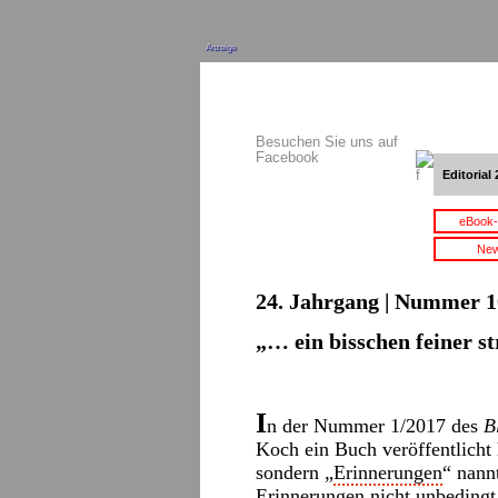
Anzeige
Besuchen Sie uns auf
Facebook
Editorial 
eBook-
New
24. Jahrgang | Nummer 10
„… ein bisschen feiner s
I
n der Nummer 1/2017 des
B
Koch ein Buch veröffentlicht 
sondern „
Erinnerungen
“ nann
Erinnerungen nicht unbeding