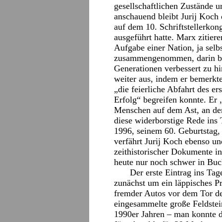
gesellschaftlichen Zustände 
anschauend bleibt Jurij Koch 
auf dem 10. Schriftstellerko
ausgeführt hatte. Marx zitiere
Aufgabe einer Nation, ja selbs
zusammengenommen, darin be
Generationen verbessert zu h
weiter aus, indem er bemerkt
„die feierliche Abfahrt des e
Erfolg“ begreifen konnte. Er 
Menschen auf dem Ast, an dem
diese widerborstige Rede in
1996, seinem 60. Geburtstag
verfährt Jurij Koch ebenso un
zeithistorischer Dokumente in
heute nur noch schwer in Buc
Der erste Eintrag ins Tag
zunächst um ein läppisches P
fremder Autos vor dem Tor de
eingesammelte große Feldstei
1990er Jahren – man konnte d