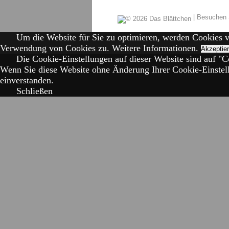
|
Besuchen 
Um die Website für Sie zu optimieren, werden Cookies 
Verwendung von Cookies zu.
Weitere Informationen.
Akzeptie
Die Cookie-Einstellungen auf dieser Website sind auf "Co
Wenn Sie diese Website ohne Änderung Ihrer Cookie-Einstell
einverstanden.
Schließen