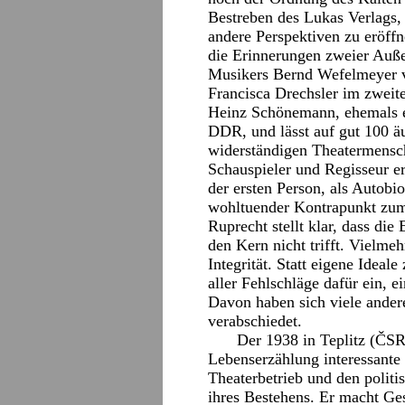
Bestreben des Lukas Verlags,
andere Perspektiven zu eröff
die Erinnerungen zweier Auße
Musikers Bernd Wefelmeyer ve
Francisca Drechsler im zweite
Heinz Schönemann, ehemals e
DDR, und lässt auf gut 100 äu
widerständigen Theatermens
Schauspieler und Regisseur er
der ersten Person, als Autobiog
wohltuender Kontrapunkt zum
Ruprecht stellt klar, dass di
den Kern nicht trifft. Vielme
Integrität. Statt eigene Ideale
aller Fehlschläge dafür ein, e
Davon haben sich viele ander
verabschiedet.
Der 1938 in Teplitz (ČSR
Lebenserzählung interessante 
Theaterbetrieb und den politi
ihres Bestehens. Er macht Ge