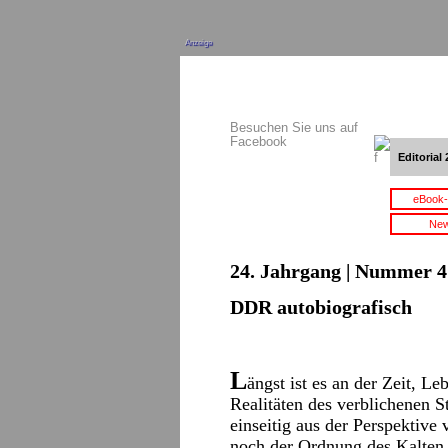
Anzeige
Besuchen Sie uns auf
Facebook
Editorial 
eBook-
New
24. Jahrgang | Nummer 4 
DDR autobiografisch
L
ängst ist es an der Zeit, L
Realitäten des verblichenen S
einseitig aus der Perspektive
noch der Ordnung des Kalten 