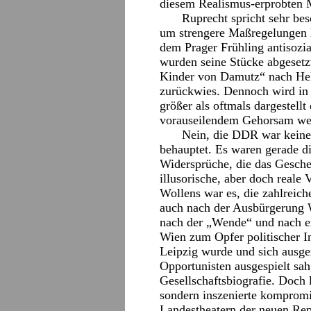
diesem Realismus-erprobten M
Ruprecht spricht sehr be
um strengere Maßregelungen 
dem Prager Frühling antisozia
wurden seine Stücke abgesetzt
Kinder von Damutz“ nach Helm
zurückwies. Dennoch wird in 
größer als oftmals dargestell
vorauseilendem Gehorsam weit
Nein, die DDR war keine 
behauptet. Es waren gerade di
Widersprüche, die das Gescheh
illusorische, aber doch reale
Wollens war es, die zahlreich
auch nach der Ausbürgerung 
nach der „Wende“ und nach er
Wien zum Opfer politischer I
Leipzig wurde und sich ausge
Opportunisten ausgespielt sah,
Gesellschaftsbiografie. Doch l
sondern inszenierte kompromi
Landestheatern der neuen Rep