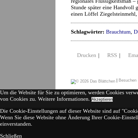
regionales Flüssigkeitsmaß –
Stunde später eine Handvoll 
einen Löffel Ziegelsteinmehl, 
Schlagwörter:
Brauchtum
,
D
Drucken
|
RSS
|
Ema
|
Besuchen 
Um die Website für Sie zu optimieren, werden Cookies verw
von Cookies zu.
Weitere Informationen.
Akzeptieren
Die Cookie-Einstellungen auf dieser Website sind auf "Cookie
Wenn Sie diese Website ohne Änderung Ihrer Cookie-Einstell
einverstanden.
Schließen