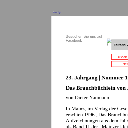
Anzeige
Besuchen Sie uns auf
Facebook
Editorial 
eBook-
New
23. Jahrgang | Nummer 18
Das Brauchbüchlein von
von Dieter Naumann
In Mainz, im Verlag der Gesel
erschien 1996 „Das Brauchbüc
Aufzeichnungen aus dem Jahre
als Band 11 der „Mainzer klei