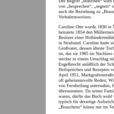
Der Begriff „brauchen“ wird h
von „besprechen“, „segnen“ o
auch die Beziehung zu „Brauch
Verhaltensweisen.
Caroline Otte wurde 1830 in 
heiratete 1854 den Müllermei
Besitzer einer Holländermühl
in Stralsund. Caroline hatte s
Großvater, dessen älteste Toc
ist, das sie 1985 im Nachlass
steckte in einem Umschlag mit
Engelbrecht anläßlich der Sc
Heilsprüchen und Rezepten ve
April 1951, Markgrafenstraße 
oft geheimnisvolle Reden, W
von Fernheilung unternahm, h
übernommen. Da seiner Famil
waren, dürfte das Buch wohl 
typisch für derartige Aufzei
„Brauchens“ könne nur im Ve