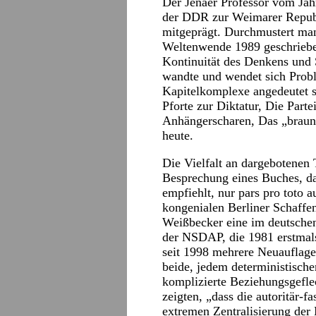
Der Jenaer Professor vom Jah
der DDR zur Weimarer Repub
mitgeprägt. Durchmustert man d
Weltenwende 1989 geschriebene
Kontinuität des Denkens und
wandte und wendet sich Probl
Kapitelkomplexe angedeutet 
Pforte zur Diktatur, Die Part
Anhängerscharen, Das „braune
heute.
Die Vielfalt an dargebotenen 
Besprechung eines Buches, da
empfiehlt, nur pars pro toto
kongenialen Berliner Schaffe
Weißbecker eine im deutsche
der NSDAP, die 1981 erstmals
seit 1998 mehrere Neuauflagen
beide, jedem deterministisch
komplizierte Beziehungsgefl
zeigten, „dass die autoritär-f
extremen Zentralisierung der 