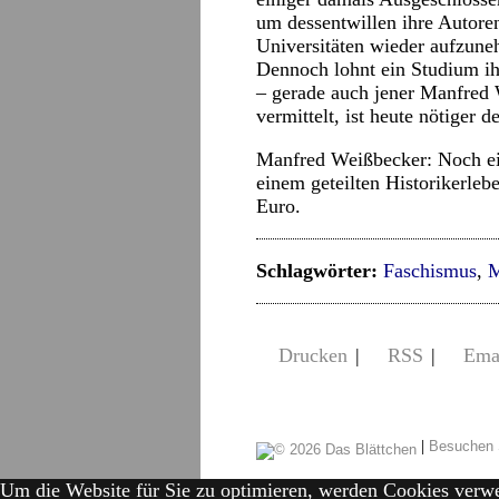
um dessentwillen ihre Autoren
Universitäten wieder aufzune
Dennoch lohnt ein Studium ih
– gerade auch jener Manfred 
vermittelt, ist heute nötiger d
Manfred Weißbecker: Noch ei
einem geteilten Historikerleb
Euro.
Schlagwörter:
Faschismus
,
M
Drucken
|
RSS
|
Ema
|
Besuchen 
Um die Website für Sie zu optimieren, werden Cookies verw