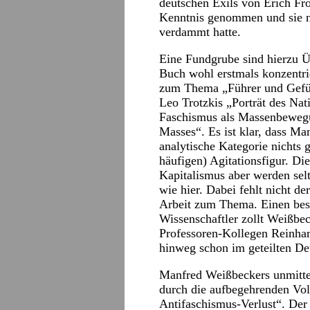
deutschen Exils von Erich F
Kenntnis genommen und sie ni
verdammt hatte.
Eine Fundgrube sind hierzu Ü
Buch wohl erstmals konzentrier
zum Thema „Führer und Geführ
Leo Trotzkis „Porträt des Na
Faschismus als Massenbewegu
Masses“. Es ist klar, dass M
analytische Kategorie nichts 
häufigen) Agitationsfigur. 
Kapitalismus aber werden selt
wie hier. Dabei fehlt nicht d
Arbeit zum Thema. Einen bes
Wissenschaftler zollt Weißb
Professoren-Kollegen Reinhar
hinweg schon im geteilten De
Manfred Weißbeckers unmitte
durch die aufbegehrenden Vo
Antifaschismus-Verlust“. Der