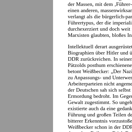
der Massen, mit dem ‚Führer
einen anderen, massenwirksam
verlangt als die bürgerlich-p
Führertypus, der die imperial
durchexerziert und doch weit 
Marxisten glaubten, bloßes In
Intellektuell derart ausgerüs
Biographien über Hitler und ü
DDR zurückreichen. In seine
Pätzolds posthum erschienen
betont Weißbecker: „Der Nazi
zu Anpassungs- und Unterwer
Arbeiterparteien nicht angeme
der Deutschen sah sich selbst
Ermordung bedroht. Im Gegen
Gewalt zugestimmt. So ungehe
existierte auch da eine geda
Führung und großen Teilen der
bitterer Erkenntnis vorzusto
Weißbecker schon in der DDR