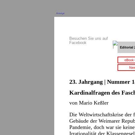
Anzeige
Besuchen Sie uns auf
Facebook
Editorial 
eBook-
New
23. Jahrgang | Nummer 14 
Kardinalfragen des Fasc
von Mario Keßler
Die Weltwirtschaftskrise der f
Gebäude der Weimarer Republ
Pandemie, doch war sie keine
Irrationalität der Klassenges