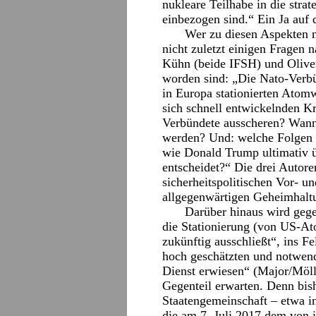
nukleare Teilhabe in die stra
einbezogen sind.“ Ein Ja auf 
Wer zu diesen Aspekten n
nicht zuletzt einigen Fragen 
Kühn (beide IFSH) und Oliv
worden sind: „Die Nato-Verbün
in Europa stationierten Atomw
sich schnell entwickelnden Kr
Verbündete ausscheren? Wann
werden? Und: welche Folgen f
wie Donald Trump ultimativ 
entscheidet?“ Die drei Autor
sicherheitspolitischen Vor- un
allgegenwärtigen Geheimhalt
Darüber hinaus wird geg
die Stationierung (von US-A
zukünftig ausschließt“, ins F
hoch geschätzten und notwend
Dienst erwiesen“ (Major/Möll
Gegenteil erwarten. Denn bish
Staatengemeinschaft – etwa i
die am 7. Juli 2017 dem von 