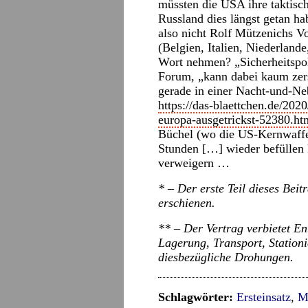
müssten die USA ihre taktisc
Russland dies längst getan ha
also nicht Rolf Mützenichs V
(Belgien, Italien, Niederlan
Wort nehmen? „Sicherheitspoli
Forum, „kann dabei kaum zer
gerade in einer Nacht-und-Neb
https://das-blaettchen.de/2020
europa-ausgetrickst-52380.ht
Büchel (wo die US-Kernwaffe
Stunden […] wieder befüllen
verweigern …
* – Der erste Teil dieses Beit
erschienen.
** – Der Vertrag verbietet En
Lagerung, Transport, Station
diesbezügliche Drohungen.
Schlagwörter:
Ersteinsatz
,
M