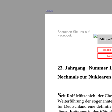
Anzeige
Besuchen Sie uns auf
Facebook
Editorial 
eBook-
New
23. Jahrgang | Nummer 11
Nochmals zur Nuklearen 
S
eit Rolf Mützenich, der Che
Weiterführung der sogenann
für Deutschland eine definiti
dieses Beitrages in der
Blättc