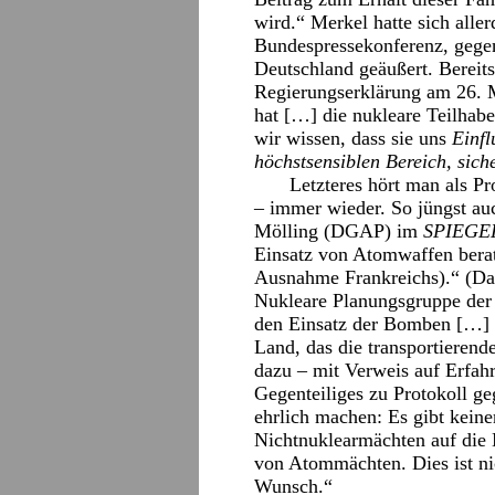
wird.“ Merkel hatte sich alle
Bundespressekonferenz, gege
Deutschland geäußert. Bereits 
Regierungserklärung am 26. M
hat […] die nukleare Teilhabe
wir wissen, dass sie uns
Einfl
höchstsensiblen Bereich, sich
Letzteres hört man als P
– immer wieder. So jüngst a
Mölling (DGAP) im
SPIEGE
Einsatz von Atomwaffen berat
Ausnahme Frankreichs).“ (Das
Nukleare Planungsgruppe der
den Einsatz der Bomben […] 
Land, das die transportierend
dazu – mit Verweis auf Erfah
Gegenteiliges zu Protokoll ge
ehrlich machen: Es gibt keine
Nichtnuklearmächten auf die N
von Atommächten. Dies ist ni
Wunsch.“