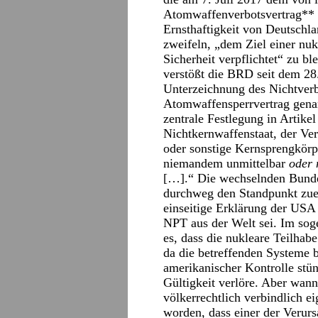
Atomwaffenverbotsvertrag** 
Ernsthaftigkeit von Deutschla
zweifeln, „dem Ziel einer nuk
Sicherheit verpflichtet“ zu bl
verstößt die BRD seit dem 2
Unterzeichnung des Nichtverb
Atomwaffensperrvertrag genan
zentrale Festlegung in Artikel
Nichtkernwaffenstaat, der Vert
oder sonstige Kernsprengkörp
niemandem unmittelbar
oder 
[…].“ Die wechselnden Bunde
durchweg den Standpunkt zue
einseitige Erklärung der US
NPT aus der Welt sei. Im so
es, dass die nukleare Teilha
da die betreffenden Systeme b
amerikanischer Kontrolle stün
Gültigkeit verlöre. Aber wann
völkerrechtlich verbindlich e
worden, dass einer der Verursa