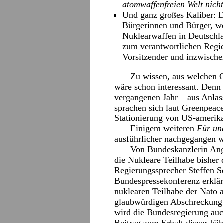
atomwaffenfreien Welt nich
Und ganz großes Kaliber: D
Bürgerinnen und Bürger, we
Nuklearwaffen in Deutschlan
zum verantwortlichen Regi
Vorsitzender und inzwische
Zu wissen, aus welchen Q
wäre schon interessant. Denn 
vergangenen Jahr – aus Anlas
sprachen sich laut Greenpeac
Stationierung von US-amerik
Einigem weiteren
Für un
ausführlicher nachgegangen 
Von Bundeskanzlerin Ang
die Nukleare Teilhabe bisher d
Regierungssprecher Steffen Se
Bundespressekonferenz erklär
nuklearen Teilhabe der Nato a
glaubwürdigen Abschreckung
wird die Bundesregierung auch
Beitrag zum Erhalt dieser Fäh